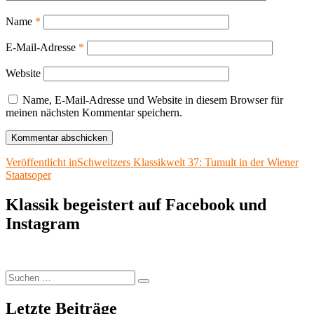
Name
*
E-Mail-Adresse
*
Website
Name, E-Mail-Adresse und Website in diesem Browser für
meinen nächsten Kommentar speichern.
Beitragsnavigation
Veröffentlicht in
Schweitzers Klassikwelt 37: Tumult in der Wiener
Staatsoper
Klassik begeistert auf Facebook und
Instagram
Suchen
Suchen
nach:
Letzte Beiträge