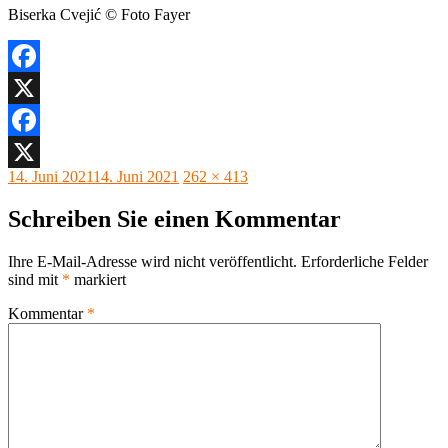
Biserka Cvejić © Foto Fayer
Facebook
X
Facebook
Veröffentlicht
Originalgröße
14. Juni 2021
14. Juni 2021
262 × 413
X
am
Schreiben Sie einen Kommentar
Ihre E-Mail-Adresse wird nicht veröffentlicht.
Erforderliche Felder
sind mit
*
markiert
Kommentar
*