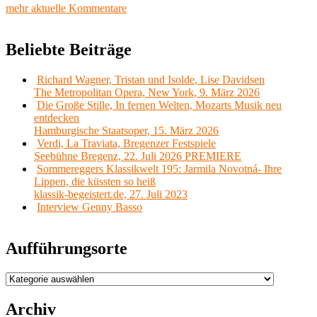
mehr aktuelle Kommentare
Beliebte Beiträge
Richard Wagner, Tristan und Isolde, Lise Davidsen
The Metropolitan Opera, New York, 9. März 2026
Die Große Stille, In fernen Welten, Mozarts Musik neu
entdecken
Hamburgische Staatsoper, 15. März 2026
Verdi, La Traviata, Bregenzer Festspiele
Seebühne Bregenz, 22. Juli 2026 PREMIERE
Sommereggers Klassikwelt 195: Jarmila Novotná- Ihre
Lippen, die küssten so heiß
klassik-begeistert.de, 27. Juli 2023
Interview Genny Basso
Aufführungsorte
Aufführungsorte
Archiv