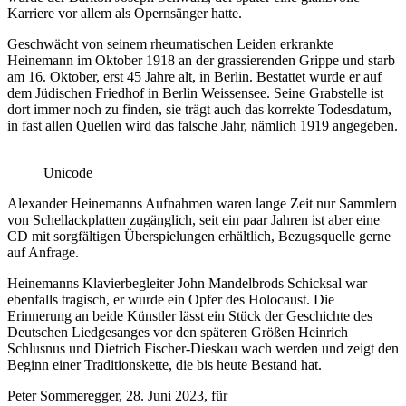
Karriere vor allem als Opernsänger hatte.
Geschwächt von seinem rheumatischen Leiden erkrankte
Heinemann im Oktober 1918 an der grassierenden Grippe und starb
am 16. Oktober, erst 45 Jahre alt, in Berlin. Bestattet wurde er auf
dem Jüdischen Friedhof in Berlin Weissensee. Seine Grabstelle ist
dort immer noch zu finden, sie trägt auch das korrekte Todesdatum,
in fast allen Quellen wird das falsche Jahr, nämlich 1919 angegeben.
Unicode
Alexander Heinemanns Aufnahmen waren lange Zeit nur Sammlern
von Schellackplatten zugänglich, seit ein paar Jahren ist aber eine
CD mit sorgfältigen Überspielungen erhältlich, Bezugsquelle gerne
auf Anfrage.
Heinemanns Klavierbegleiter John Mandelbrods Schicksal war
ebenfalls tragisch, er wurde ein Opfer des Holocaust. Die
Erinnerung an beide Künstler lässt ein Stück der Geschichte des
Deutschen Liedgesanges vor den späteren Größen Heinrich
Schlusnus und Dietrich Fischer-Dieskau wach werden und zeigt den
Beginn einer Traditionskette, die bis heute Bestand hat.
Peter Sommeregger, 28. Juni 2023, für