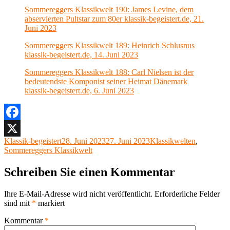
Sommereggers Klassikwelt 190: James Levine, dem
abservierten Pultstar zum 80er klassik-begeistert.de, 21.
Juni 2023
Sommereggers Klassikwelt 189: Heinrich Schlusnus
klassik-begeistert.de, 14. Juni 2023
Sommereggers Klassikwelt 188: Carl Nielsen ist der
bedeutendste Komponist seiner Heimat Dänemark
klassik-begeistert.de, 6. Juni 2023
Facebook
Autor
Veröffentlicht
Kategorien
Klassik-begeistert
28. Juni 2023
27. Juni 2023
Klassikwelten
,
X
am
Sommereggers Klassikwelt
Schreiben Sie einen Kommentar
Ihre E-Mail-Adresse wird nicht veröffentlicht.
Erforderliche Felder
sind mit
*
markiert
Kommentar
*