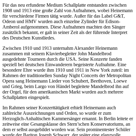
Für das neu erfundene Medium Schallplatte entstanden zwischen
1908 und 1913 eine große Zahl von Aufnahmen, wobei Heinemann
für verschiedene Firmen tätig wurde. Außer für das Label G&T,
Odeon und HMV wurden auch einzelne Zylinder für Edison-
Amberol aufgenommen. Diese Aufnahmen machten den Sänger
zusätzlich bekannt, er galt in seiner Zeit als der führende Interpret
des Deutschen Kunstliedes.
Zwischen 1910 und 1913 unternahm Alexander Heinemann
zusammen mit seinem Klavierbegleiter John Mandelbrod
ausgedehnte Tourneen durch die USA. Seine Konzerte fanden
speziell bei deutschen Einwanderern begeisterte Aufnahme. Eine
besondere Ehre wurde ihm 1910 und 1911 in New York zuteil: im
Rahmen der traditionellen Sunday Night Concerts der Metropolitan
Opera sang Heinemann Lieder von Schubert, Beethoven, Loewe
und Grieg, beim Largo von Händel begleitete Mandelbrod ihn auf
der Orgel, für den amerikanischen Markt wurden auch mehrere
Schallplatten eingespielt.
Im Rahmen seiner Konzerttätigkeit erhielt Heinemann auch
zahlreiche Auszeichnungen und Orden, so wurde er zum
Herzoglich-Anhaltischen Kammersänger ernannt. In Berlin leitete er
zeitweise eine Gesangsklasse des Stern’schen Konservatoriums, an
dem er selbst ausgebildet worden war. Sein prominentester Schüler
wurde der Bariton Joseph Schwarz, der später eine glanzvolle