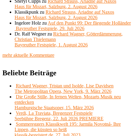
Sheryl Cupps
zu
Richard Strauss, Ariadne auf Naxos
Haus für Mozart, Salzburg, 2. August 2026
Klassikpunk
zu
Richard Strauss, Ariadne auf Naxos
Haus für Mozart, Salzburg, 2. August 2026
Ingelore Holz
zu
Auf den Punkt 99: Der fliegende Holländer
Bayreuther Festspiele, 29. Juli 2026
Dr. Ralf Wegner
zu
Richard Wagner, Götterdämmerung,
Christian Thielemann
Bayreuther Festspiele, 1. August 2026
mehr aktuelle Kommentare
Beliebte Beiträge
Richard Wagner, Tristan und Isolde, Lise Davidsen
The Metropolitan Opera, New York, 9. März 2026
Die Große Stille, In fernen Welten, Mozarts Musik neu
entdecken
Hamburgische Staatsoper, 15. März 2026
Verdi, La Traviata, Bregenzer Festspiele
Seebühne Bregenz, 22. Juli 2026 PREMIERE
Sommereggers Klassikwelt 195: Jarmila Novotná- Ihre
Lippen, die küssten so heiß
klassik-begeistert.de, 27. Juli 2023