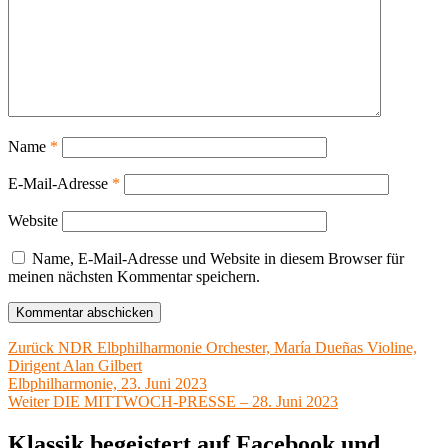
Name
*
E-Mail-Adresse
*
Website
Name, E-Mail-Adresse und Website in diesem Browser für
meinen nächsten Kommentar speichern.
Beitragsnavigation
Vorheriger
Zurück
NDR Elbphilharmonie Orchester, María Dueñas Violine,
Beitrag:
Dirigent Alan Gilbert
Elbphilharmonie, 23. Juni 2023
Nächster
Weiter
DIE MITTWOCH-PRESSE – 28. Juni 2023
Beitrag:
Klassik begeistert auf Facebook und