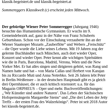
klassik-begeistert.de und klassik-begeistert.at
Sommereggers Klassikwelt (c) erscheint jeden Mittwoch.
Der gebürtige Wiener Peter Sommeregger
(Jahrgang 1946)
besuchte das Humanistische Gymnasium. Er wuchs im 9.
Gemeindebezirk auf, ganz in der Nähe von Franz Schuberts
Geburtshaus. Schon vor der Einschulung verzauberte ihn an der
Wiener Staatsoper Mozarts „Zauberflöte“ und Webers „Freischütz“
– die Oper wurde die Liebe seines Lebens. Mit 19 Jahren zog der
gelernte Buchhändler nach München, auch dort wieder Oper,
Konzert und wieder Oper. Peter kennt alle wichtigen Spielstätten
wie die in Paris, Barcelona, Madrid, Verona, Wien und die New
Yorker Met. Er hat alles singen und dirigieren gehört, was Rang und
Namen hatte und hat – von Maria Callas und Herbert von Karajan
bis zu Riccardo Muti und Anna Netrebko. Seit 26 Jahren lebt Peter
in Berlin-Weißensee – in der deutschen Hauptstadt gibt es ja gleich
drei Opernhäuser, die er auch kritisch rezensiert: u.a. für das
Magazin ORPHEUS – Oper und mehr. Buchveröffentlichungen:
„‘Wir Künstler sind andere Naturen’. Das Leben der Sächsischen
Hofopernsängerin Margarethe Siems“ und „Die drei Leben der Jetty
Treffz – der ersten Frau des Walzerkönigs“. Peter ist seit 2018 Autor
bei klassik-begeistert.de.