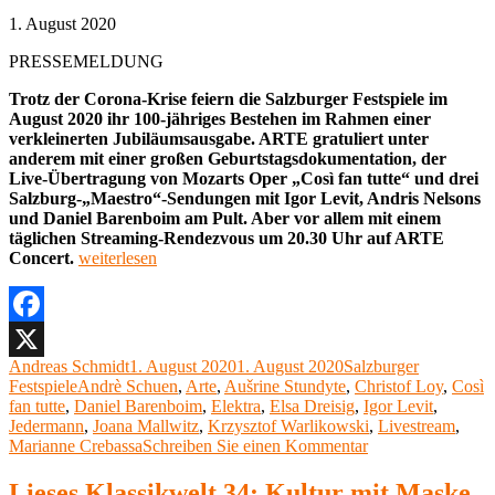
1. August 2020
PRESSEMELDUNG
Trotz der Corona-Krise feiern die Salzburger Festspiele im
August 2020 ihr 100-jähriges Bestehen im Rahmen einer
verkleinerten Jubiläumsausgabe. ARTE gratuliert unter
anderem mit einer großen Geburtstagsdokumentation, der
Live-Übertragung von Mozarts Oper „Così fan tutte“ und drei
Salzburg-„Maestro“-Sendungen mit Igor Levit, Andris Nelsons
und Daniel Barenboim am Pult. Aber vor allem mit einem
täglichen Streaming-Rendezvous um 20.30 Uhr auf ARTE
„Salzburger
Concert.
weiterlesen
Festspiele
2020
im
TV
Facebook
Salzburger
Autor
Veröffentlicht
Kategorien
Andreas Schmidt
1. August 2020
1. August 2020
Salzburger
X
Festspiele“
Schlagwörter
am
Festspiele
Andrè Schuen
,
Arte
,
Aušrine Stundyte
,
Christof Loy
,
Così
fan tutte
,
Daniel Barenboim
,
Elektra
,
Elsa Dreisig
,
Igor Levit
,
Jedermann
,
Joana Mallwitz
,
Krzysztof Warlikowski
,
Livestream
,
zu
Marianne Crebassa
Schreiben Sie einen Kommentar
Salzburger
Festspiele
Lieses Klassikwelt 34: Kultur mit Maske