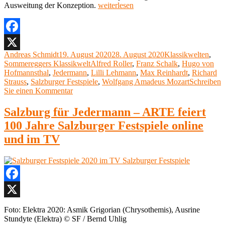
„Sommereggers
Ausweitung der Konzeption.
weiterlesen
Klassikwelt
49:
Die
komplizierte
Facebook
Geburt
Autor
Veröffentlicht
Kategorien
Andreas Schmidt
19. August 2020
28. August 2020
Klassikwelten
,
X
der
am
Schlagwörter
Sommereggers Klassikwelt
Alfred Roller
,
Franz Schalk
,
Hugo von
Salzburger
Hofmannsthal
,
Jedermann
,
Lilli Lehmann
,
Max Reinhardt
,
Richard
Festspiele“
Strauss
,
Salzburger Festspiele
,
Wolfgang Amadeus Mozart
Schreiben
zu
Sie einen Kommentar
Sommereggers
Klassikwelt
Salzburg für Jedermann – ARTE feiert
49:
100 Jahre Salzburger Festspiele online
Die
komplizierte
und im TV
Geburt
der
Salzburger
Festspiele
Facebook
X
Foto:
Elektra 2020: Asmik Grigorian (Chrysothemis), Ausrine
Stundyte (Elektra)
© SF / Bernd Uhlig