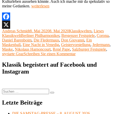
Kulturleben aussehen könnte. Auch ich mache mir da spekulativ so
„Lieses
meine Gedanken.
weiterlesen
Klassikwelt
34:
Kultur
mit
Facebook
Maske“
Autor
Veröffentlicht
Kategorien
Andreas Schmidt
8. Mai 2020
8. Mai 2020
Klassikwelten
,
Lieses
X
Schlagwörter
am
Klassikwelt
Berliner Philharmoniker
,
Bregenzer Festspiele
,
Corona
,
Daniel Barenboim
,
Die Fledermaus
,
Don Giovanni
,
Ein
Maskenball
,
Eine Nacht in Venedig
,
Geistervorstellung
,
Jedermann
,
Maske
,
Nikolaus Harnoncourt
,
René Pape
,
Salzburger Festspiele
,
zu
styriarte Graz
Schreiben Sie einen Kommentar
Lieses
Klassikwelt
Klassik begeistert auf Facebook und
34:
Instagram
Kultur
mit
Maske
Suchen
Suchen
nach:
Letzte Beiträge
DIE SAMSTAG-PRESSE – 8. AUGUST 2026