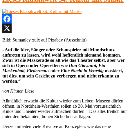
2020
im
TV
Salzburger
Festspiele
Facebook
X
Bild: Sumanley xulx auf Pixabay (Ausschnitt)
„Auf die Idee, Sänger oder Schauspieler mit Mundschutz
auftreten zu lassen, wird wohl hoffentlich niemand kommen.
Zwar ist die Maskerade so alt wie das Theater selbst, aber wer
sich in Opern oder Operetten wie
Don Giovanni
,
Ein
Maskenball
,
Fledermaus
oder
Eine Nacht in Venedig
maskiert,
tut dies, um sein Gesicht zu verbergen und nicht erkannt zu
werden.“
von Kirsten Liese
Allmählich erwacht die Kultur wieder zum Leben. Museen dürfen
öffnen, in Nordrhein-Westfalen sollen ab 30. Mai voraussichtlich
Kinos und Theater wieder aufmachen dürfen – Das alles freilich nur
unter den bekannten, hohen Sicherheitsauflagen.
Derzeit arbeiten viele Kreative an Konzepten, wie das neue