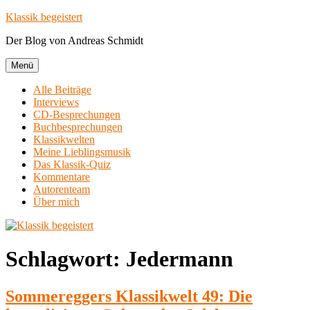
Zum
Klassik begeistert
Inhalt
Der Blog von Andreas Schmidt
springen
Menü
Alle Beiträge
Interviews
CD-Besprechungen
Buchbesprechungen
Klassikwelten
Meine Lieblingsmusik
Das Klassik-Quiz
Kommentare
Autorenteam
Über mich
Schlagwort:
Jedermann
Sommereggers Klassikwelt 49: Die