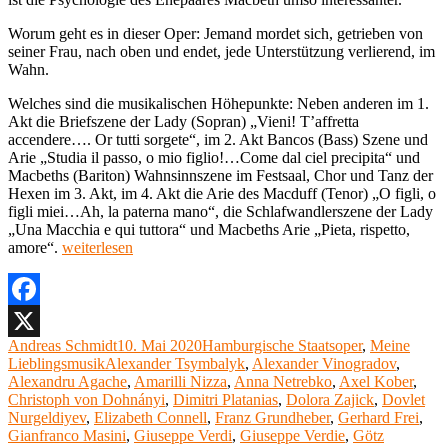
Worum geht es in dieser Oper: Jemand mordet sich, getrieben von
seiner Frau, nach oben und endet, jede Unterstützung verlierend, im
Wahn.
Welches sind die musikalischen Höhepunkte: Neben anderen im 1.
Akt die Briefszene der Lady (Sopran) „Vieni! T’affretta
accendere…. Or tutti sorgete“, im 2. Akt Bancos (Bass) Szene und
Arie „Studia il passo, o mio figlio!…Come dal ciel precipita“ und
Macbeths (Bariton) Wahnsinnszene im Festsaal, Chor und Tanz der
Hexen im 3. Akt, im 4. Akt die Arie des Macduff (Tenor) „O figli, o
figli miei…Ah, la paterna mano“, die Schlafwandlerszene der Lady
„Una Macchia e qui tuttora“ und Macbeths Arie „Pieta, rispetto,
„Meine
amore“.
weiterlesen
Lieblingsoper
26:
Macbeth
von
Facebook
Giuseppe
Autor
Veröffentlicht
Kategorien
Andreas Schmidt
10. Mai 2020
Hamburgische Staatsoper
,
Meine
X
Verdi“
Schlagwörter
am
Lieblingsmusik
Alexander Tsymbalyk
,
Alexander Vinogradov
,
Alexandru Agache
,
Amarilli Nizza
,
Anna Netrebko
,
Axel Kober
,
Christoph von Dohnányi
,
Dimitri Platanias
,
Dolora Zajick
,
Dovlet
Nurgeldiyev
,
Elizabeth Connell
,
Franz Grundheber
,
Gerhard Frei
,
Gianfranco Masini
,
Giuseppe Verdi
,
Giuseppe Verdie
,
Götz