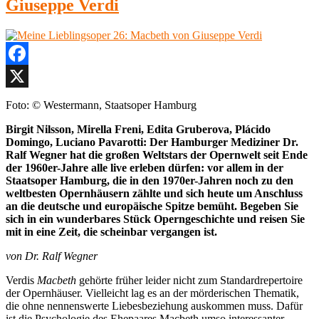
Giuseppe Verdi
Facebook
X
Foto: © Westermann, Staatsoper Hamburg
Birgit Nilsson, Mirella Freni, Edita Gruberova, Plácido
Domingo, Luciano Pavarotti: Der Hamburger Mediziner Dr.
Ralf Wegner hat die großen Weltstars der Opernwelt seit Ende
der 1960er-Jahre alle live erleben dürfen: vor allem in der
Staatsoper Hamburg, die in den 1970er-Jahren noch zu den
weltbesten Opernhäusern zählte und sich heute um Anschluss
an die deutsche und europäische Spitze bemüht. Begeben Sie
sich in ein wunderbares Stück Operngeschichte und reisen Sie
mit in eine Zeit, die scheinbar vergangen ist.
von Dr. Ralf Wegner
Verdis
Macbeth
gehörte früher leider nicht zum Standardrepertoire
der Opernhäuser. Vielleicht lag es an der mörderischen Thematik,
die ohne nennenswerte Liebesbeziehung auskommen muss. Dafür
ist die Psychologie des Ehepaares Macbeth umso interessanter.