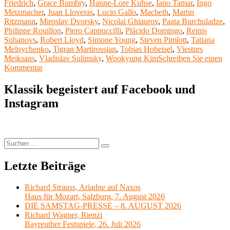
Friedrich
,
Grace Bumbry
,
Hanne-Lore Kuhse
,
Iano Tamar
,
Ingo
Metzmacher
,
Juan Lloveras
,
Lucio Gallo
,
Macbeth
,
Martin
Ritzmann
,
Miroslav Dvorsky
,
Nicolai Ghiaurov
,
Paata Burchuladze
,
Philippe Rouillon
,
Piero Cappuccilli
,
Plácido Domingo
,
Reinis
Suhanovs
,
Robert Lloyd
,
Simone Young
,
Steven Pimlott
,
Tatiana
Melnychenko
,
Tigran Martirossian
,
Tobias Hoheisel
,
Viesturs
Meiksans
,
Vladislav Sulimsky
,
Wookyung Kim
Schreiben Sie einen
zu
Kommentar
Meine
Lieblingsoper
Klassik begeistert auf Facebook und
26:
Instagram
Macbeth
von
Giuseppe
Verdi
Suchen
Suchen
nach:
Letzte Beiträge
Richard Strauss, Ariadne auf Naxos
Haus für Mozart, Salzburg, 7. August 2026
DIE SAMSTAG-PRESSE – 8. AUGUST 2026
Richard Wagner, Rienzi
Bayreuther Festspiele, 26. Juli 2026