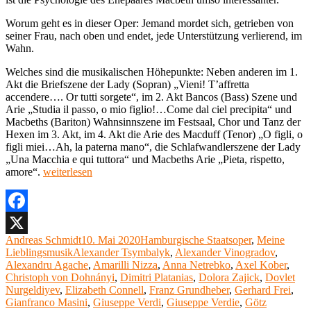
Worum geht es in dieser Oper: Jemand mordet sich, getrieben von
seiner Frau, nach oben und endet, jede Unterstützung verlierend, im
Wahn.
Welches sind die musikalischen Höhepunkte: Neben anderen im 1.
Akt die Briefszene der Lady (Sopran) „Vieni! T’affretta
accendere…. Or tutti sorgete“, im 2. Akt Bancos (Bass) Szene und
Arie „Studia il passo, o mio figlio!…Come dal ciel precipita“ und
Macbeths (Bariton) Wahnsinnszene im Festsaal, Chor und Tanz der
Hexen im 3. Akt, im 4. Akt die Arie des Macduff (Tenor) „O figli, o
figli miei…Ah, la paterna mano“, die Schlafwandlerszene der Lady
„Una Macchia e qui tuttora“ und Macbeths Arie „Pieta, rispetto,
„Meine
amore“.
weiterlesen
Lieblingsoper
26:
Macbeth
von
Facebook
Giuseppe
Autor
Veröffentlicht
Kategorien
Andreas Schmidt
10. Mai 2020
Hamburgische Staatsoper
,
Meine
X
Verdi“
Schlagwörter
am
Lieblingsmusik
Alexander Tsymbalyk
,
Alexander Vinogradov
,
Alexandru Agache
,
Amarilli Nizza
,
Anna Netrebko
,
Axel Kober
,
Christoph von Dohnányi
,
Dimitri Platanias
,
Dolora Zajick
,
Dovlet
Nurgeldiyev
,
Elizabeth Connell
,
Franz Grundheber
,
Gerhard Frei
,
Gianfranco Masini
,
Giuseppe Verdi
,
Giuseppe Verdie
,
Götz