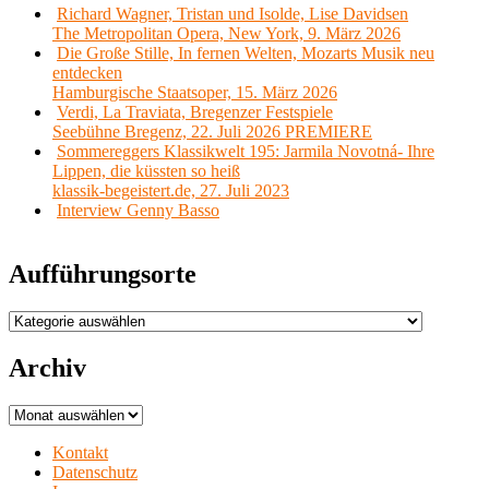
Richard Wagner, Tristan und Isolde, Lise Davidsen
The Metropolitan Opera, New York, 9. März 2026
Die Große Stille, In fernen Welten, Mozarts Musik neu
entdecken
Hamburgische Staatsoper, 15. März 2026
Verdi, La Traviata, Bregenzer Festspiele
Seebühne Bregenz, 22. Juli 2026 PREMIERE
Sommereggers Klassikwelt 195: Jarmila Novotná- Ihre
Lippen, die küssten so heiß
klassik-begeistert.de, 27. Juli 2023
Interview Genny Basso
Aufführungsorte
Aufführungsorte
Archiv
Archiv
Kontakt
Datenschutz