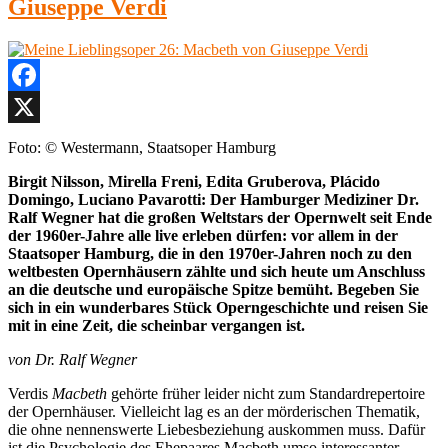
Giuseppe Verdi
Facebook
X
Foto: © Westermann, Staatsoper Hamburg
Birgit Nilsson, Mirella Freni, Edita Gruberova, Plácido
Domingo, Luciano Pavarotti: Der Hamburger Mediziner Dr.
Ralf Wegner hat die großen Weltstars der Opernwelt seit Ende
der 1960er-Jahre alle live erleben dürfen: vor allem in der
Staatsoper Hamburg, die in den 1970er-Jahren noch zu den
weltbesten Opernhäusern zählte und sich heute um Anschluss
an die deutsche und europäische Spitze bemüht. Begeben Sie
sich in ein wunderbares Stück Operngeschichte und reisen Sie
mit in eine Zeit, die scheinbar vergangen ist.
von Dr. Ralf Wegner
Verdis
Macbeth
gehörte früher leider nicht zum Standardrepertoire
der Opernhäuser. Vielleicht lag es an der mörderischen Thematik,
die ohne nennenswerte Liebesbeziehung auskommen muss. Dafür
ist die Psychologie des Ehepaares Macbeth umso interessanter.