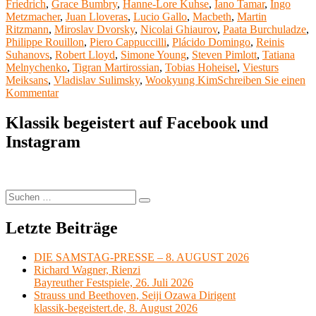
Friedrich
,
Grace Bumbry
,
Hanne-Lore Kuhse
,
Iano Tamar
,
Ingo
Metzmacher
,
Juan Lloveras
,
Lucio Gallo
,
Macbeth
,
Martin
Ritzmann
,
Miroslav Dvorsky
,
Nicolai Ghiaurov
,
Paata Burchuladze
,
Philippe Rouillon
,
Piero Cappuccilli
,
Plácido Domingo
,
Reinis
Suhanovs
,
Robert Lloyd
,
Simone Young
,
Steven Pimlott
,
Tatiana
Melnychenko
,
Tigran Martirossian
,
Tobias Hoheisel
,
Viesturs
Meiksans
,
Vladislav Sulimsky
,
Wookyung Kim
Schreiben Sie einen
zu
Kommentar
Meine
Lieblingsoper
Klassik begeistert auf Facebook und
26:
Instagram
Macbeth
von
Giuseppe
Verdi
Suchen
Suchen
nach:
Letzte Beiträge
DIE SAMSTAG-PRESSE – 8. AUGUST 2026
Richard Wagner, Rienzi
Bayreuther Festspiele, 26. Juli 2026
Strauss und Beethoven, Seiji Ozawa Dirigent
klassik-begeistert.de, 8. August 2026