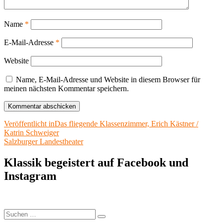
Name
*
E-Mail-Adresse
*
Website
Name, E-Mail-Adresse und Website in diesem Browser für
meinen nächsten Kommentar speichern.
Beitragsnavigation
Veröffentlicht in
Das fliegende Klassenzimmer, Erich Kästner /
Katrin Schweiger
Salzburger Landestheater
Klassik begeistert auf Facebook und
Instagram
Suchen
Suchen
nach: