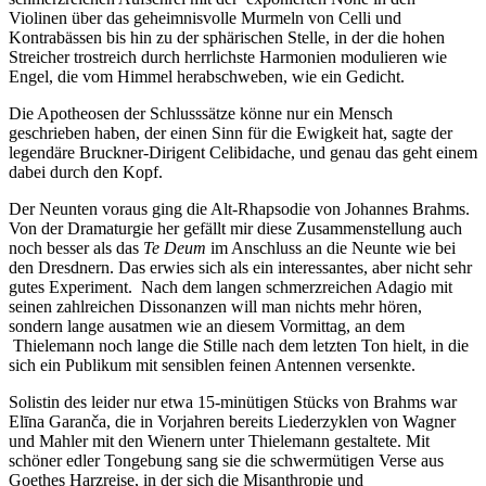
Violinen über das geheimnisvolle Murmeln von Celli und
Kontrabässen bis hin zu der sphärischen Stelle, in der die hohen
Streicher trostreich durch herrlichste Harmonien modulieren wie
Engel, die vom Himmel herabschweben, wie ein Gedicht.
Die Apotheosen der Schlusssätze könne nur ein Mensch
geschrieben haben, der einen Sinn für die Ewigkeit hat, sagte der
legendäre Bruckner-Dirigent Celibidache, und genau das geht einem
dabei durch den Kopf.
Der Neunten voraus ging die Alt-Rhapsodie von Johannes Brahms.
Von der Dramaturgie her gefällt mir diese Zusammenstellung auch
noch besser als das
Te Deum
im Anschluss an die Neunte wie bei
den Dresdnern. Das erwies sich als ein interessantes, aber nicht sehr
gutes Experiment. Nach dem langen schmerzreichen Adagio mit
seinen zahlreichen Dissonanzen will man nichts mehr hören,
sondern lange ausatmen wie an diesem Vormittag, an dem
Thielemann noch lange die Stille nach dem letzten Ton hielt, in die
sich ein Publikum mit sensiblen feinen Antennen versenkte.
Solistin des leider nur etwa 15-minütigen Stücks von Brahms war
Elīna Garanča, die in Vorjahren bereits Liederzyklen von Wagner
und Mahler mit den Wienern unter Thielemann gestaltete. Mit
schöner edler Tongebung sang sie die schwermütigen Verse aus
Goethes Harzreise, in der sich die Misanthropie und