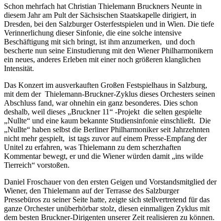
Schon mehrfach hat Christian Thielemann Bruckners Neunte in
diesem Jahr am Pult der Sächsischen Staatskapelle dirigiert, in
Dresden, bei den Salzburger Osterfestspielen und in Wien. Die tiefe
Verinnerlichung dieser Sinfonie, die eine solche intensive
Beschäftigung mit sich bringt, ist ihm anzumerken, und doch
bescherte nun seine Einstudierung mit den Wiener Philharmonikern
ein neues, anderes Erleben mit einer noch größeren klanglichen
Intensität.
Das Konzert im ausverkauften Großen Festspielhaus in Salzburg,
mit dem der Thielemann-Bruckner-Zyklus dieses Orchesters seinen
Abschluss fand, war ohnehin ein ganz besonderes. Dies schon
deshalb, weil dieses „Bruckner 11“ -Projekt die selten gespielte
„Nullte“ und eine kaum bekannte Studiensinfonie einschließt. Die
„Nullte“ haben selbst die Berliner Philharmoniker seit Jahrzehnten
nicht mehr gespielt, ist tags zuvor auf einem Presse-Empfang der
Unitel zu erfahren, was Thielemann zu dem scherzhaften
Kommentar bewegt, er und die Wiener würden damit „ins wilde
Tierreich“ vorstoßen.
Daniel Froschauer von den ersten Geigen und Vorstandsmitglied der
Wiener, den Thielemann auf der Terrasse des Salzburger
Pressebüros zu seiner Seite hatte, zeigte sich stellvertretend für das
ganze Orchester unüberhörbar stolz, diesen einmaligen Zyklus mit
dem besten Bruckner-Dirigenten unserer Zeit realisieren zu können.