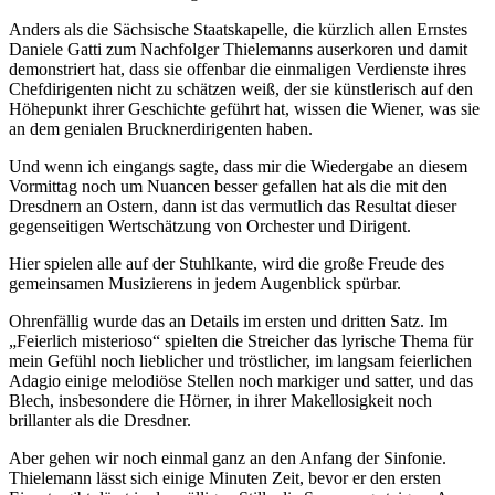
Anders als die Sächsische Staatskapelle, die kürzlich allen Ernstes
Daniele Gatti zum Nachfolger Thielemanns auserkoren und damit
demonstriert hat, dass sie offenbar die einmaligen Verdienste ihres
Chefdirigenten nicht zu schätzen weiß, der sie künstlerisch auf den
Höhepunkt ihrer Geschichte geführt hat, wissen die Wiener, was sie
an dem genialen Brucknerdirigenten haben.
Und wenn ich eingangs sagte, dass mir die Wiedergabe an diesem
Vormittag noch um Nuancen besser gefallen hat als die mit den
Dresdnern an Ostern, dann ist das vermutlich das Resultat dieser
gegenseitigen Wertschätzung von Orchester und Dirigent.
Hier spielen alle auf der Stuhlkante, wird die große Freude des
gemeinsamen Musizierens in jedem Augenblick spürbar.
Ohrenfällig wurde das an Details im ersten und dritten Satz. Im
„Feierlich misterioso“ spielten die Streicher das lyrische Thema für
mein Gefühl noch lieblicher und tröstlicher, im langsam feierlichen
Adagio einige melodiöse Stellen noch markiger und satter, und das
Blech, insbesondere die Hörner, in ihrer Makellosigkeit noch
brillanter als die Dresdner.
Aber gehen wir noch einmal ganz an den Anfang der Sinfonie.
Thielemann lässt sich einige Minuten Zeit, bevor er den ersten