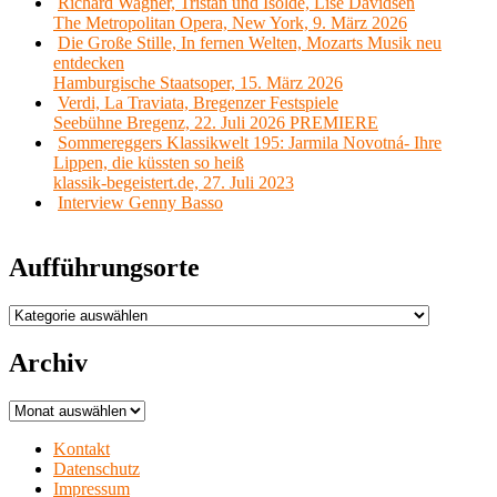
Richard Wagner, Tristan und Isolde, Lise Davidsen
The Metropolitan Opera, New York, 9. März 2026
Die Große Stille, In fernen Welten, Mozarts Musik neu
entdecken
Hamburgische Staatsoper, 15. März 2026
Verdi, La Traviata, Bregenzer Festspiele
Seebühne Bregenz, 22. Juli 2026 PREMIERE
Sommereggers Klassikwelt 195: Jarmila Novotná- Ihre
Lippen, die küssten so heiß
klassik-begeistert.de, 27. Juli 2023
Interview Genny Basso
Aufführungsorte
Aufführungsorte
Archiv
Archiv
Kontakt
Datenschutz
Impressum