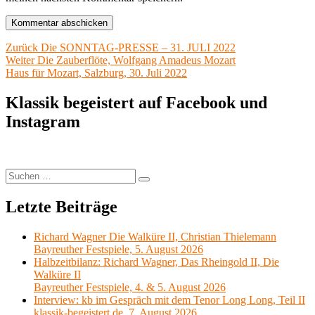
Beitragsnavigation
Vorheriger
Zurück
Die SONNTAG-PRESSE – 31. JULI 2022
Nächster
Beitrag:
Weiter
Die Zauberflöte, Wolfgang Amadeus Mozart
Beitrag:
Haus für Mozart, Salzburg, 30. Juli 2022
Klassik begeistert auf Facebook und
Instagram
Suchen
Suchen
nach:
Letzte Beiträge
Richard Wagner Die Walküre II, Christian Thielemann
Bayreuther Festspiele, 5. August 2026
Halbzeitbilanz: Richard Wagner, Das Rheingold II, Die
Walküre II
Bayreuther Festspiele, 4. & 5. August 2026
Interview: kb im Gespräch mit dem Tenor Long Long, Teil II
klassik-begeistert.de, 7. August 2026