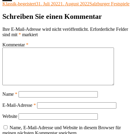
Autor
Veröffentlicht
Kategorien
Klassik-begeistert
31. Juli 2022
1. August 2022
Salzburger Festspiele
X
am
Schreiben Sie einen Kommentar
Ihre E-Mail-Adresse wird nicht veröffentlicht.
Erforderliche Felder
sind mit
*
markiert
Kommentar
*
Name
*
E-Mail-Adresse
*
Website
Name, E-Mail-Adresse und Website in diesem Browser für
meinen nächsten Kommentar speichern.