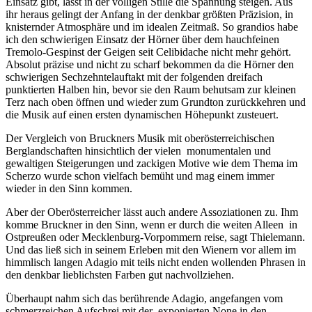
Einsatz gibt, lässt in der völligen Stille die Spannung steigen. Aus
ihr heraus gelingt der Anfang in der denkbar größten Präzision, in
knisternder Atmosphäre und im idealen Zeitmaß. So grandios habe
ich den schwierigen Einsatz der Hörner über dem hauchfeinen
Tremolo-Gespinst der Geigen seit Celibidache nicht mehr gehört.
Absolut präzise und nicht zu scharf bekommen da die Hörner den
schwierigen Sechzehntelauftakt mit der folgenden dreifach
punktierten Halben hin, bevor sie den Raum behutsam zur kleinen
Terz nach oben öffnen und wieder zum Grundton zurückkehren und
die Musik auf einen ersten dynamischen Höhepunkt zusteuert.
Der Vergleich von Bruckners Musik mit oberösterreichischen
Berglandschaften hinsichtlich der vielen monumentalen und
gewaltigen Steigerungen und zackigen Motive wie dem Thema im
Scherzo wurde schon vielfach bemüht und mag einem immer
wieder in den Sinn kommen.
Aber der Oberösterreicher lässt auch andere Assoziationen zu. Ihm
komme Bruckner in den Sinn, wenn er durch die weiten Alleen in
Ostpreußen oder Mecklenburg-Vorpommern reise, sagt Thielemann.
Und das ließ sich in seinem Erleben mit den Wienern vor allem im
himmlisch langen Adagio mit teils nicht enden wollenden Phrasen in
den denkbar lieblichsten Farben gut nachvollziehen.
Überhaupt nahm sich das berührende Adagio, angefangen vom
schmerzreichen Aufschrei mit der exponierten None in den