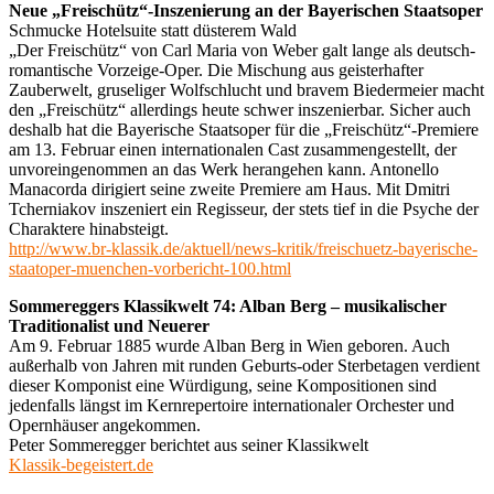
Neue „Freischütz“-Inszenierung an der Bayerischen Staatsoper
Schmucke Hotelsuite statt düsterem Wald
„Der Freischütz“ von Carl Maria von Weber galt lange als deutsch-
romantische Vorzeige-Oper. Die Mischung aus geisterhafter
Zauberwelt, gruseliger Wolfschlucht und bravem Biedermeier macht
den „Freischütz“ allerdings heute schwer inszenierbar. Sicher auch
deshalb hat die Bayerische Staatsoper für die „Freischütz“-Premiere
am 13. Februar einen internationalen Cast zusammengestellt, der
unvoreingenommen an das Werk herangehen kann. Antonello
Manacorda dirigiert seine zweite Premiere am Haus. Mit Dmitri
Tcherniakov inszeniert ein Regisseur, der stets tief in die Psyche der
Charaktere hinabsteigt.
http://www.br-klassik.de/aktuell/news-kritik/freischuetz-bayerische-
staatoper-muenchen-vorbericht-100.html
Sommereggers Klassikwelt 74: Alban Berg – musikalischer
Traditionalist und Neuerer
Am 9. Februar 1885 wurde Alban Berg in Wien geboren. Auch
außerhalb von Jahren mit runden Geburts-oder Sterbetagen verdient
dieser Komponist eine Würdigung, seine Kompositionen sind
jedenfalls längst im Kernrepertoire internationaler Orchester und
Opernhäuser angekommen.
Peter Sommeregger berichtet aus seiner Klassikwelt
Klassik-begeistert.de