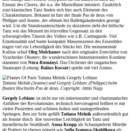
Einsatz des Chores, der u.a. die Marseillaise intoniert. Zusätzlich
zum klassischen Tanz finden sich hier auch Elemente des
Charaktertanzes. Bekannt ist hier der finale Pas de deux von
Philippe und Jeanne, der oftmals bei Ballettgalaabenden gezeigt
wird. Um die Standesunterschiede zu skizzieren steht der höfische
Tanz wie das Menuett im reizvollen Gegensatz zu den
schwungvollen Tänzen des Volkes wie z.B. Carmagnole. Viel
Emotionalität und bunte kompakte Massenszenen des Ensembles
tragen viel zur Lebendigkeit des Stücks bei. Die monumentale
Kulisse schuf
Oleg Molchanov
nach den originalen Entwürfen von
Vyacheslav Okunev; die wunderschönen historisierenden Kostüme
stammen von
Nóra Rományi
. Das Orchester der ungarischen
Staatsoper (Leitung:
Balázs Kocsár
) spielte mit viel Animo.
Tatiana Melnik (Jeanne) und Gergely Leblanc (Philippe) beim
finalen Hochzeits-Pas de deux. Copyright: Attila Nagy
Gergely Leblanc
ist nicht nur ein mitreissender und charismatischer
Anführer der Revolutionäre, technisch hervorragend brilliert er mit
vielen Piouretten und schönen hohen und raumgreifenden
Sprüngen. Ihm zur Seite gefällt
Tatiana Melnik
außerordentlich gut
als Jeanne durch ihre souveräne Leichtigkeit im Tanz und
darstellerische Strahlkraft.
Anna Krupp
als Schauspielerin Mireille
de Poitiers ist ebenso präsent wie
Sofia Ivanova-Skoblikova
als