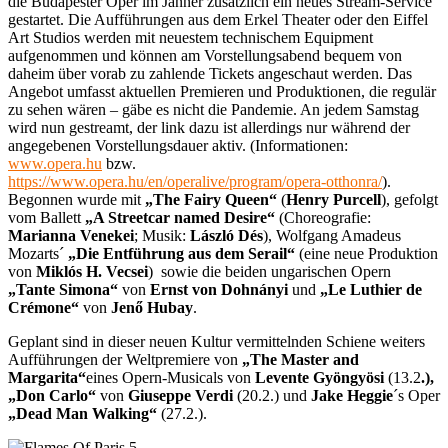
die Budapester Oper im Jänner zusätzlich ein neues Stream-Service
gestartet. Die Aufführungen aus dem Erkel Theater oder den Eiffel
Art Studios werden mit neuestem technischem Equipment
aufgenommen und können am Vorstellungsabend bequem von
daheim über vorab zu zahlende Tickets angeschaut werden. Das
Angebot umfasst aktuellen Premieren und Produktionen, die regulär
zu sehen wären – gäbe es nicht die Pandemie. An jedem Samstag
wird nun gestreamt, der link dazu ist allerdings nur während der
angegebenen Vorstellungsdauer aktiv. (Informationen:
www.opera.hu
bzw.
https://www.opera.hu/en/operalive/program/opera-otthonra/
).
Begonnen wurde mit
„The Fairy Queen“
(
Henry Purcell
), gefolgt
vom Ballett
„A Streetcar named Desire“
(Choreografie:
Marianna Venekei
; Musik:
László Dés
), Wolfgang Amadeus
Mozarts´
„Die Entführung aus dem Serail“
(eine neue Produktion
von
Miklós H. Vecsei
) sowie die beiden ungarischen Opern
„Tante Simona“
von
Ernst von Dohnányi
und
„Le Luthier de
Crémone“
von
Jenő Hubay
.
Geplant sind in dieser neuen Kultur vermittelnden Schiene weiters
Aufführungen der Weltpremiere von
„The Master and
Margarita“
eines Opern-Musicals von
Levente Gyöngyösi
(13.2
.),
„Don Carlo“
von
Giuseppe Verdi
(20.2.) und
Jake Heggie
´s Oper
„Dead Man Walking“
(27.2.).