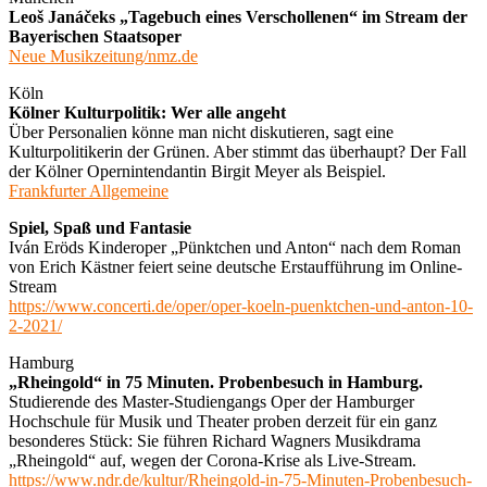
Leoš Janáčeks „Tagebuch eines Verschollenen“ im Stream der
Bayerischen Staatsoper
Neue Musikzeitung/nmz.de
Köln
Kölner Kulturpolitik: Wer alle angeht
Über Personalien könne man nicht diskutieren, sagt eine
Kulturpolitikerin der Grünen. Aber stimmt das überhaupt? Der Fall
der Kölner Opernintendantin Birgit Meyer als Beispiel.
Frankfurter Allgemeine
Spiel, Spaß und Fantasie
Iván Eröds Kinderoper „Pünktchen und Anton“ nach dem Roman
von Erich Kästner feiert seine deutsche Erstaufführung im Online-
Stream
https://www.concerti.de/oper/oper-koeln-puenktchen-und-anton-10-
2-2021/
Hamburg
„Rheingold“ in 75 Minuten. Probenbesuch in Hamburg.
Studierende des Master-Studiengangs Oper der Hamburger
Hochschule für Musik und Theater proben derzeit für ein ganz
besonderes Stück: Sie führen Richard Wagners Musikdrama
„Rheingold“ auf, wegen der Corona-Krise als Live-Stream.
https://www.ndr.de/kultur/Rheingold-in-75-Minuten-Probenbesuch-