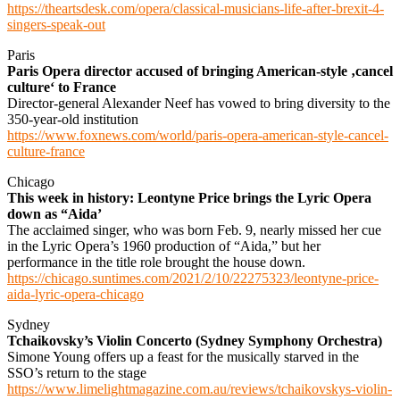
https://theartsdesk.com/opera/classical-musicians-life-after-brexit-4-
singers-speak-out
Paris
Paris Opera director accused of bringing American-style ‚cancel
culture‘ to France
Director-general Alexander Neef has vowed to bring diversity to the
350-year-old institution
https://www.foxnews.com/world/paris-opera-american-style-cancel-
culture-france
Chicago
This week in history: Leontyne Price brings the Lyric Opera
down as “Aida’
The acclaimed singer, who was born Feb. 9, nearly missed her cue
in the Lyric Opera’s 1960 production of “Aida,” but her
performance in the title role brought the house down.
https://chicago.suntimes.com/2021/2/10/22275323/leontyne-price-
aida-lyric-opera-chicago
Sydney
Tchaikovsky’s Violin Concerto (Sydney Symphony Orchestra)
Simone Young offers up a feast for the musically starved in the
SSO’s return to the stage
https://www.limelightmagazine.com.au/reviews/tchaikovskys-violin-