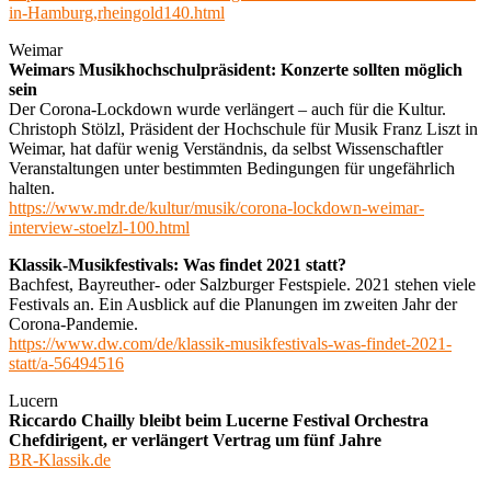
in-Hamburg,rheingold140.html
Weimar
Weimars Musikhochschulpräsident: Konzerte sollten möglich
sein
Der Corona-Lockdown wurde verlängert – auch für die Kultur.
Christoph Stölzl, Präsident der Hochschule für Musik Franz Liszt in
Weimar, hat dafür wenig Verständnis, da selbst Wissenschaftler
Veranstaltungen unter bestimmten Bedingungen für ungefährlich
halten.
https://www.mdr.de/kultur/musik/corona-lockdown-weimar-
interview-stoelzl-100.html
Klassik-Musikfestivals: Was findet 2021 statt?
Bachfest, Bayreuther- oder Salzburger Festspiele. 2021 stehen viele
Festivals an. Ein Ausblick auf die Planungen im zweiten Jahr der
Corona-Pandemie.
https://www.dw.com/de/klassik-musikfestivals-was-findet-2021-
statt/a-56494516
Lucern
Riccardo Chailly bleibt beim Lucerne Festival Orchestra
Chefdirigent, er verlängert Vertrag um fünf Jahre
BR-Klassik.de