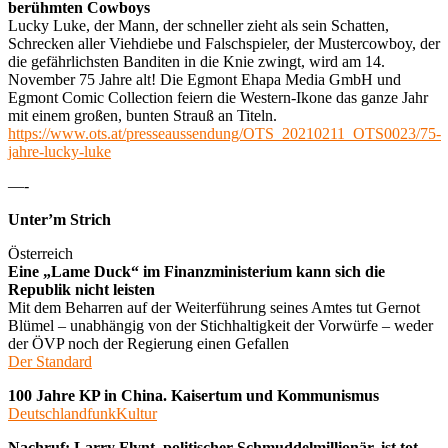
berühmten Cowboys
Lucky Luke, der Mann, der schneller zieht als sein Schatten,
Schrecken aller Viehdiebe und Falschspieler, der Mustercowboy, der
die gefährlichsten Banditen in die Knie zwingt, wird am 14.
November 75 Jahre alt! Die Egmont Ehapa Media GmbH und
Egmont Comic Collection feiern die Western-Ikone das ganze Jahr
mit einem großen, bunten Strauß an Titeln.
https://www.ots.at/presseaussendung/OTS_20210211_OTS0023/75-
jahre-lucky-luke
—-
Unter’m Strich
Österreich
Eine „Lame Duck“ im Finanzministerium kann sich die
Republik nicht leisten
Mit dem Beharren auf der Weiterführung seines Amtes tut Gernot
Blümel – unabhängig von der Stichhaltigkeit der Vorwürfe – weder
der ÖVP noch der Regierung einen Gefallen
Der Standard
100 Jahre KP in China. Kaisertum und Kommunismus
DeutschlandfunkKultur
Nachruf: Larry Flynt, politischer Schmuddelmillionär, ist tot