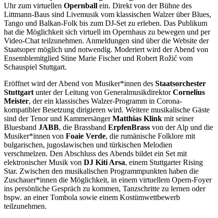
Uhr zum virtuellen
Opernball
ein. Direkt von der Bühne des
Littmann-Baus sind Livemusik vom klassischen Walzer über Blues,
Tango und Balkan-Folk bis zum DJ-Set zu erleben. Das Publikum
hat die Möglichkeit sich virtuell im Opernhaus zu bewegen und per
Video-Chat teilzunehmen. Anmeldungen sind über die Website der
Staatsoper möglich und notwendig. Moderiert wird der Abend von
Ensemblemitglied Stine Marie Fischer und Robert Rožić vom
Schauspiel Stuttgart.
Eröffnet wird der Abend von Musiker*innen des
Staatsorchester
Stuttgart
unter der Leitung von Generalmusikdirektor
Cornelius
Meister
, der ein klassisches Walzer-Programm in Corona-
kompatibler Besetzung dirigieren wird. Weitere musikalische Gäste
sind der Tenor und Kammersänger
Matthias Klink
mit seiner
Bluesband
JABB
, die Brassband
ErpfenBrass
von der Alp und die
Musiker*innen von
Foaie Verde
, die rumänische Folklore mit
bulgarischen, jugoslawischen und türkischen Melodien
verschmelzen. Den Abschluss des Abends bildet ein Set mit
elektronischer Musik von
DJ Kiti Arsa
, einem Stuttgarter Rising
Star. Zwischen den musikalischen Programmpunkten haben die
Zuschauer*innen die Möglichkeit, in einem virtuellem Opern-Foyer
ins persönliche Gespräch zu kommen, Tanzschritte zu lernen oder
bspw. an einer Tombola sowie einem Kostümwettbewerb
teilzunehmen.