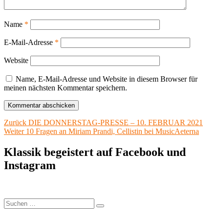
Name
*
E-Mail-Adresse
*
Website
Name, E-Mail-Adresse und Website in diesem Browser für
meinen nächsten Kommentar speichern.
Beitragsnavigation
Vorheriger
Zurück
DIE DONNERSTAG-PRESSE – 10. FEBRUAR 2021
Nächster
Beitrag:
Weiter
10 Fragen an Miriam Prandi, Cellistin bei MusicAeterna
Beitrag:
Klassik begeistert auf Facebook und
Instagram
Suchen
Suchen
nach: