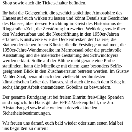
Shop sowie auch die Ticketschalter befinden.
Ihr habt die Gelegenheit, die geschichtsträchtige Atmosphäre des
Hauses auf euch wirken zu lassen und könnt Details zur Geschichte
des Hauses, über dessen Errichtung im Geist des Historismus der
Ringstraßen-Zeit, die Zerstörung im zweiten Weltkrieg sowie über
den Wiederaufbau und die Neueröffnung in den 1950er-Jahren
erfahren. Kunstwerke wie die Deckenfresken der Galerie, die
Statuen der sieben freien Künste, die die Feststiege umrahmen, die
1950er-Jahre-Wandmosaike im Marmorsaal oder die prachtvolle
Ausstattung und die malerische Gestaltung des Schwindfoyers
werden erklärt. Sollte auf der Bühne nicht gerade eine Probe
stattfinden, kann die Mittelloge mit einem ganz besonders Selfie-
geeigneten Blick in den Zuschauerraum betreten werden. Im Gustav
Mahler-Saal, benannt nach dem vielleicht berühmtesten
künstlerischen Leiter des Hauses, sind auch die nach dem Krieg in
sechsjähriger Arbeit entstandenen Gobelins zu bewundern.
Der gesamte Rundgang ist bei freiem Eintritt; freiwillige Spenden
sind möglich. Im Haus gilt die FFP2-Maskenpflicht, die 2m-
Abstandsregel sowie alle weiteren derzeit aktuellen
Sicherheitsbestimmungen.
Wir freuen uns darauf, euch bald wieder oder zum ersten Mal bei
uns begrüßen zu dürfen!