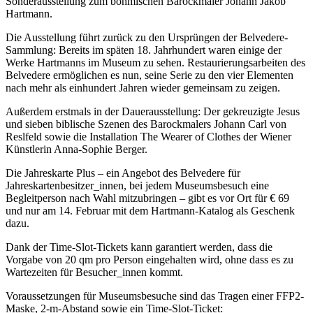
Sonderausstellung zum böhmischen Barockmaler Johann Jakob
Hartmann.
Die Ausstellung führt zurück zu den Ursprüngen der Belvedere-
Sammlung: Bereits im späten 18. Jahrhundert waren einige der
Werke Hartmanns im Museum zu sehen. Restaurierungsarbeiten des
Belvedere ermöglichen es nun, seine Serie zu den vier Elementen
nach mehr als einhundert Jahren wieder gemeinsam zu zeigen.
Außerdem erstmals in der Dauerausstellung: Der gekreuzigte Jesus
und sieben biblische Szenen des Barockmalers Johann Carl von
Reslfeld sowie die Installation The Wearer of Clothes der Wiener
Künstlerin Anna-Sophie Berger.
Die Jahreskarte Plus – ein Angebot des Belvedere für
Jahreskartenbesitzer_innen, bei jedem Museumsbesuch eine
Begleitperson nach Wahl mitzubringen – gibt es vor Ort für € 69
und nur am 14. Februar mit dem Hartmann-Katalog als Geschenk
dazu.
Dank der Time-Slot-Tickets kann garantiert werden, dass die
Vorgabe von 20 qm pro Person eingehalten wird, ohne dass es zu
Wartezeiten für Besucher_innen kommt.
Voraussetzungen für Museumsbesuche sind das Tragen einer FFP2-
Maske, 2-m-Abstand sowie ein Time-Slot-Ticket: