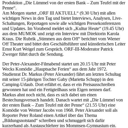
Produktion „Die Lümmel von der ersten Bank – Zum Teufel mit der
Penne“.
Am Morgen startet „ORF III AKTUELL“ (9.30 Uhr) mit allen
wichtigen News in den Tag und bietet Interviews, Analysen, Live-
Schaltungen, Reportagen sowie alle wichtigen Pressekonferenzen
und Updates. Im Vorabend meldet sich „Kultur Heute“ (19.45 Uhr)
aus dem MUMOK und zeigt ein Interview mit Direktorin Karola
Kraus. Die Rubrik „Stimmen aus dem Off“ berichtet vom Wiener
Off Theater und bittet den Geschäftsführer und künstlerischen Leiter
Ernst Kurt Weigel zum Gespräch. ORF-III-Moderator Patrick
Zwerger führt durch die Sendung.
Der Peter-Alexander-Filmabend startet um 20.15 Uhr mit Peter
Wecks Komödie „Hauptsache Ferien“ aus dem Jahr 1972.
Studienrat Dr. Markus (Peter Alexander) fährt am letzten Schultag
mit seiner 15-jährigen Tochter Gaby (Marietta Schupp) in den
Camping-Urlaub. Dort erfährt er, dass er ein Preisausschreiben
gewonnen hat und ein Fertigteilhaus sein Eigen nennen darf.
Markus ahnt noch nicht, dass es sich dabei um einen
Bestechungsversuch handelt. Danach wartet mit „Die Lümmel von
der ersten Bank – Zum Teufel mit der Penne“ (21.55 Uhr) eine
Komödie von Werner Jacobs von 1968. Peter Alexander soll als
Reporter Peter Roland einen Artikel über das Thema
„Bildungsnotstand“ schreiben und schmuggelt sich dafür
kurzerhand als Austauschlehrer ins Mommsen-Gymnasium ein.