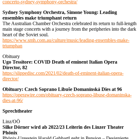
concerto-sydney-symphony-orchestra/
Sydney Symphony Orchestra, Simone Young: Leading
ensembles make triumphant return
The Australian Chamber Orchestra celebrated its return to full-length
main stage concerts with a journey from the peripheries into the dark
heart of the Soviet soul.
https://www.smh.com.au/culture/music/leading-ensembles-make-
triumphan
Obituary
Ugo Tessitore: COVID Death of eminent Italian Opera
Director, 82
https://slippedisc.com/2021/02/death-of-eminent-italian-opera-
director/
Obituary: Czech Soprano Libuše Domanínská Dies at 96
https://operawire.com/obituary-czech-soprano-libuse-domaninska-
dies-at-96/
Sprechtheater
Linz/OÖ
Silke Dörner wird ab 2022/23 Leiterin des Linzer Theater
Phönix
Phönix-Urgestein Harald Gebhartl geht in Pension – Designierte