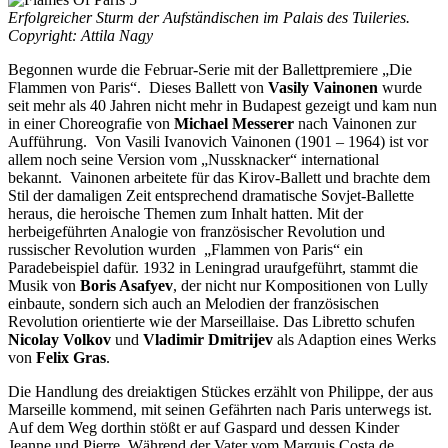
Erfolgreicher Sturm der Aufständischen im Palais des Tuileries.
Copyright: Attila Nagy
Begonnen wurde die Februar-Serie mit der Ballettpremiere „Die
Flammen von Paris“. Dieses Ballett von
Vasily Vainonen
wurde
seit mehr als 40 Jahren nicht mehr in Budapest gezeigt und kam nun
in einer Choreografie von
Michael Messerer
nach Vainonen zur
Aufführung. Von Vasili Ivanovich Vainonen (1901 – 1964) ist vor
allem noch seine Version vom „Nussknacker“ international
bekannt. Vainonen arbeitete für das Kirov-Ballett und brachte dem
Stil der damaligen Zeit entsprechend dramatische Sovjet-Ballette
heraus, die heroische Themen zum Inhalt hatten. Mit der
herbeigeführten Analogie von französischer Revolution und
russischer Revolution wurden „Flammen von Paris“ ein
Paradebeispiel dafür. 1932 in Leningrad uraufgeführt, stammt die
Musik von
Boris Asafyev
, der nicht nur Kompositionen von Lully
einbaute, sondern sich auch an Melodien der französischen
Revolution orientierte wie der Marseillaise. Das Libretto schufen
Nicolay Volkov
und
Vladimir Dmitrijev
als Adaption eines Werks
von
Felix Gras
.
Die Handlung des dreiaktigen Stückes erzählt von Philippe, der aus
Marseille kommend, mit seinen Gefährten nach Paris unterwegs ist.
Auf dem Weg dorthin stößt er auf Gaspard und dessen Kinder
Jeanne und Pierre. Während der Vater vom Marquis Costa de