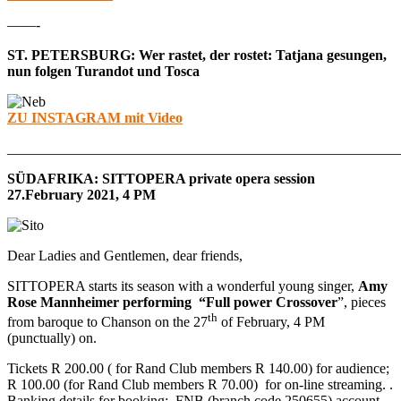
——-
ST. PETERSBURG: Wer rastet, der rostet: Tatjana gesungen,
nun folgen Turandot und Tosca
ZU INSTAGRAM mit Video
______________________________________________________
SÜDAFRIKA: SITTOPERA private opera session
27.February 2021, 4 PM
Dear Ladies and Gentlemen, dear friends,
SITTOPERA starts its season with a wonderful young singer,
Amy
Rose Mannheimer performing “Full power Crossover
”, pieces
th
from baroque to Chanson on the 27
of February, 4 PM
(punctually) on.
Tickets R 200.00 ( for Rand Club members R 140.00) for audience;
R 100.00 (for Rand Club members R 70.00) for on-line streaming. .
Banking details for booking: FNB (branch code 250655) account