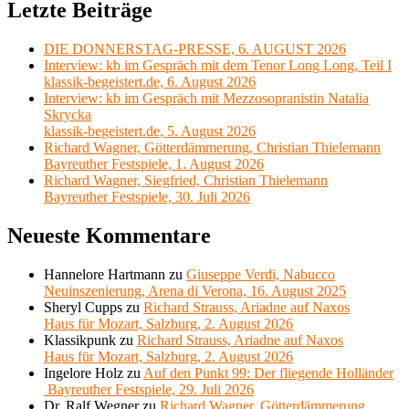
Letzte Beiträge
DIE DONNERSTAG-PRESSE, 6. AUGUST 2026
Interview: kb im Gespräch mit dem Tenor Long Long, Teil I
klassik-begeistert.de, 6. August 2026
Interview: kb im Gespräch mit Mezzosopranistin Natalia
Skrycka
klassik-begeistert.de, 5. August 2026
Richard Wagner, Götterdämmerung, Christian Thielemann
Bayreuther Festspiele, 1. August 2026
Richard Wagner, Siegfried, Christian Thielemann
Bayreuther Festspiele, 30. Juli 2026
Neueste Kommentare
Hannelore Hartmann
zu
Giuseppe Verdi, Nabucco
Neuinszenierung, Arena di Verona, 16. August 2025
Sheryl Cupps
zu
Richard Strauss, Ariadne auf Naxos
Haus für Mozart, Salzburg, 2. August 2026
Klassikpunk
zu
Richard Strauss, Ariadne auf Naxos
Haus für Mozart, Salzburg, 2. August 2026
Ingelore Holz
zu
Auf den Punkt 99: Der fliegende Holländer
Bayreuther Festspiele, 29. Juli 2026
Dr. Ralf Wegner
zu
Richard Wagner, Götterdämmerung,