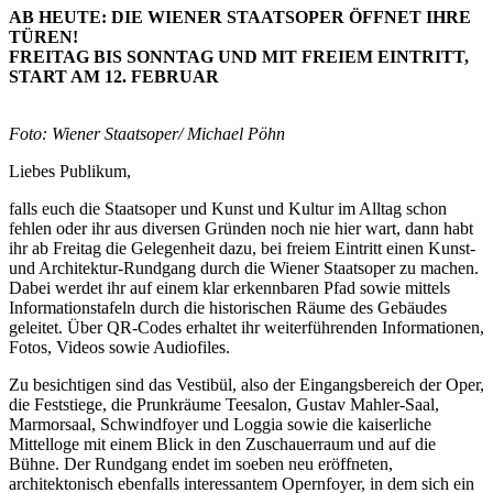
AB HEUTE: DIE WIENER STAATSOPER ÖFFNET IHRE
TÜREN!
FREITAG BIS SONNTAG UND MIT FREIEM EINTRITT,
START AM 12. FEBRUAR
Foto: Wiener Staatsoper/ Michael Pöhn
Liebes Publikum,
falls euch die Staatsoper und Kunst und Kultur im Alltag schon
fehlen oder ihr aus diversen Gründen noch nie hier wart, dann habt
ihr ab Freitag die Gelegenheit dazu, bei freiem Eintritt einen Kunst-
und Architektur-Rundgang durch die Wiener Staatsoper zu machen.
Dabei werdet ihr auf einem klar erkennbaren Pfad sowie mittels
Informationstafeln durch die historischen Räume des Gebäudes
geleitet. Über QR-Codes erhaltet ihr weiterführenden Informationen,
Fotos, Videos sowie Audiofiles.
Zu besichtigen sind das Vestibül, also der Eingangsbereich der Oper,
die Feststiege, die Prunkräume Teesalon, Gustav Mahler-Saal,
Marmorsaal, Schwindfoyer und Loggia sowie die kaiserliche
Mittelloge mit einem Blick in den Zuschauerraum und auf die
Bühne. Der Rundgang endet im soeben neu eröffneten,
architektonisch ebenfalls interessantem Opernfoyer, in dem sich ein