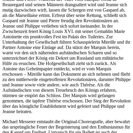
Beauregard und seinen Männern drangsaliert wird und Jeanne sich
mutig dazwischen wirft, lassen die Schergen erst von Gaspard ab,
als die Marseillaise ertönt. Erfreut über seine Rettung, schließt sich
Gaspard mit Jeanne und Pierre freudig den Revolutionären an.
Jeanne und Philippe verlieben sich sofort ineinander. In der
Zwischenzeit feiert König Louis XVI. mit seiner Gemahlin Marie
Antoinette ein prunkvolles Fest im Palais des Tuileries. Zur
Unterhaltung der Gesellschaft führen Schauspielerin Mireille und ihr
Partner Antoine eine Einlage auf. Da stürzt der Marquis herein,
warnt vor den sich nähernden aufständischen Scharen und so
unterzeichnet der König ein Dekret um Russland um militärische
Hilfe zu ersuchen. Die Hofgesellschaft zieht sich zurück. Als
Antoine das Geheimpapier entdeckt, wird er vom Marquis
erschossen – Mireille kann das Dokument an sich nehmen und flieht
zu den mittlerweile eingetroffenen Revolutionären, darunter Philippe
und Jeanne sowie viele andere, wie auch Thérèse. Als die
Aufständischen von diesem Treuebruch des Königs erfahren,
stürmen sie empört das Schloss. Der Marquis wird gefangen
genommen, die tapfere Thérèse erschossen. Der Sieg der Revolution
über das königliche Establishment wird gefeiert und Philippe und
Jeanne heiraten.
Michael Messerer entstaubt die Original-Choreografie, aber bewahrt
das ursprüngliche Feuer der Begeisterung und den Enthusiasmus für
den Kampf um Freiheit. Untypisch für ein Ballett ist auch der