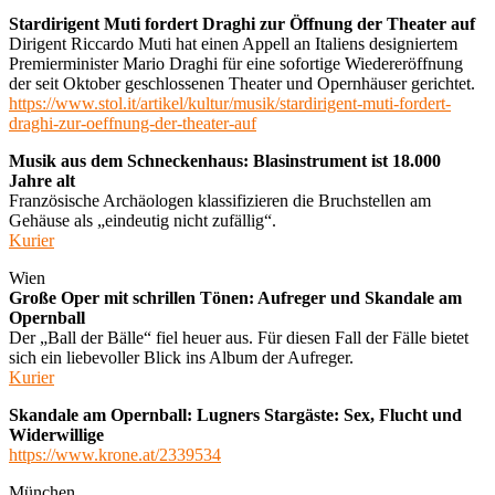
Stardirigent Muti fordert Draghi zur Öffnung der Theater auf
Dirigent Riccardo Muti hat einen Appell an Italiens designiertem
Premierminister Mario Draghi für eine sofortige Wiedereröffnung
der seit Oktober geschlossenen Theater und Opernhäuser gerichtet.
https://www.stol.it/artikel/kultur/musik/stardirigent-muti-fordert-
draghi-zur-oeffnung-der-theater-auf
Musik aus dem Schneckenhaus: Blasinstrument ist 18.000
Jahre alt
Französische Archäologen klassifizieren die Bruchstellen am
Gehäuse als „eindeutig nicht zufällig“.
Kurier
Wien
Große Oper mit schrillen Tönen: Aufreger und Skandale am
Opernball
Der „Ball der Bälle“ fiel heuer aus. Für diesen Fall der Fälle bietet
sich ein liebevoller Blick ins Album der Aufreger.
Kurier
Skandale am Opernball: Lugners Stargäste: Sex, Flucht und
Widerwillige
https://www.krone.at/2339534
München