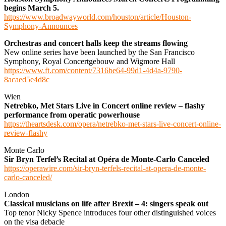
begins March 5.
https://www.broadwayworld.com/houston/article/Houston-
Symphony-Announces
Orchestras and concert halls keep the streams flowing
New online series have been launched by the San Francisco
Symphony, Royal Concertgebouw and Wigmore Hall
https://www.ft.com/content/7316be64-99d1-4d4a-9790-
8acaed5e4d8c
Wien
Netrebko, Met Stars Live in Concert online review – flashy
performance from operatic powerhouse
https://theartsdesk.com/opera/netrebko-met-stars-live-concert-online-
review-flashy
Monte Carlo
Sir Bryn Terfel’s Recital at Opéra de Monte-Carlo Canceled
https://operawire.com/sir-bryn-terfels-recital-at-opera-de-monte-
carlo-canceled/
London
Classical musicians on life after Brexit – 4: singers speak out
Top tenor Nicky Spence introduces four other distinguished voices
on the visa debacle