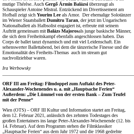
mutige Thérèse. Auch
Gergő Ármin Balázsi
überzeugt als
Schauspieler Antoine Mistral. Entzückend im Divertissement am
Hofball zeigt sich
Yourim Lee
als Amor. Der ehemalige Solotänzer
im Wiener Staatsballett
Dumitru Taran
, der jetzt im Ungarischen
Nationalballett als Halbsolist engagiert ist, erfreute mit seinem
Auftritt gemeinsam mit
Balázs Majoros
als junge baskische Männer,
die sich dem Freiheitskampf ebenfalls angeschlossen haben. Das
Corps de ballet tanzt dynamisch und mit viel Leidenschaft. Ein
sehenswerter Ballettabend, bei dem die tänzerische Finesse und die
Emotionalität des Freiheits-Themas auch im stream gut
nachvollziehbar waren.
Ira Werbowsky
_______________________________________________________
ORF III am Freitag: Filmdoppel zum Auftakt des Peter-
Alexander-Wochenendes u. a. mit „Hauptsache Ferien“
Außerdem: „Die Lümmel von der ersten Bank – Zum Teufel
mit der Penne“
Wien (OTS) – ORF III Kultur und Information startet am Freitag,
dem 12. Februar 2021, anlässlich des zehnten Todestages des
großen Entertainers ins lange Peter-Alexander-Wochenende (12. bis
14. Februar). Auf dem Programm stehen die Filmklassiker
„Hauptsache Ferien“ aus dem Jahr 1972 und die 1968 gedrehte