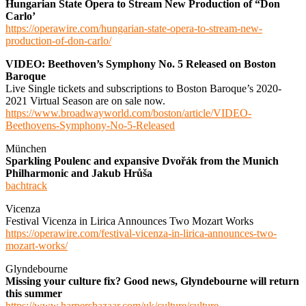
Hungarian State Opera to Stream New Production of “Don
Carlo’
https://operawire.com/hungarian-state-opera-to-stream-new-
production-of-don-carlo/
VIDEO: Beethoven’s Symphony No. 5 Released on Boston
Baroque
Live Single tickets and subscriptions to Boston Baroque’s 2020-
2021 Virtual Season are on sale now.
https://www.broadwayworld.com/boston/article/VIDEO-
Beethovens-Symphony-No-5-Released
München
Sparkling Poulenc and expansive Dvořák from the Munich
Philharmonic and Jakub Hrůša
bachtrack
Vicenza
Festival Vicenza in Lirica Announces Two Mozart Works
https://operawire.com/festival-vicenza-in-lirica-announces-two-
mozart-works/
Glyndebourne
Missing your culture fix? Good news, Glyndebourne will return
this summer
https://www.harpersbazaar.com/uk/culture/culture-