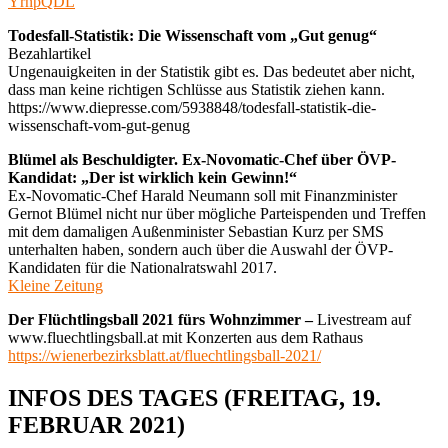
YrnpQDL
Todesfall-Statistik: Die Wissenschaft vom „Gut genug“
Bezahlartikel
Ungenauigkeiten in der Statistik gibt es. Das bedeutet aber nicht,
dass man keine richtigen Schlüsse aus Statistik ziehen kann.
https://www.diepresse.com/5938848/todesfall-statistik-die-
wissenschaft-vom-gut-genug
Blümel als Beschuldigter. Ex-Novomatic-Chef über ÖVP-
Kandidat: „Der ist wirklich kein Gewinn!“
Ex-Novomatic-Chef Harald Neumann soll mit Finanzminister
Gernot Blümel nicht nur über mögliche Parteispenden und Treffen
mit dem damaligen Außenminister Sebastian Kurz per SMS
unterhalten haben, sondern auch über die Auswahl der ÖVP-
Kandidaten für die Nationalratswahl 2017.
Kleine Zeitung
Der Flüchtlingsball 2021 fürs Wohnzimmer –
Livestream auf
www.fluechtlingsball.at mit Konzerten aus dem Rathaus
https://wienerbezirksblatt.at/fluechtlingsball-2021/
INFOS DES TAGES (FREITAG, 19.
FEBRUAR 2021)