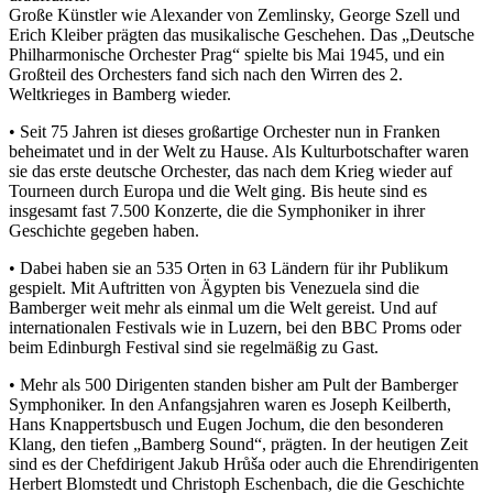
Große Künstler wie Alexander von Zemlinsky, George Szell und
Erich Kleiber prägten das musikalische Geschehen. Das „Deutsche
Philharmonische Orchester Prag“ spielte bis Mai 1945, und ein
Großteil des Orchesters fand sich nach den Wirren des 2.
Weltkrieges in Bamberg wieder.
• Seit 75 Jahren ist dieses großartige Orchester nun in Franken
beheimatet und in der Welt zu Hause. Als Kulturbotschafter waren
sie das erste deutsche Orchester, das nach dem Krieg wieder auf
Tourneen durch Europa und die Welt ging. Bis heute sind es
insgesamt fast 7.500 Konzerte, die die Symphoniker in ihrer
Geschichte gegeben haben.
• Dabei haben sie an 535 Orten in 63 Ländern für ihr Publikum
gespielt. Mit Auftritten von Ägypten bis Venezuela sind die
Bamberger weit mehr als einmal um die Welt gereist. Und auf
internationalen Festivals wie in Luzern, bei den BBC Proms oder
beim Edinburgh Festival sind sie regelmäßig zu Gast.
• Mehr als 500 Dirigenten standen bisher am Pult der Bamberger
Symphoniker. In den Anfangsjahren waren es Joseph Keilberth,
Hans Knappertsbusch und Eugen Jochum, die den besonderen
Klang, den tiefen „Bamberg Sound“, prägten. In der heutigen Zeit
sind es der Chefdirigent Jakub Hrůša oder auch die Ehrendirigenten
Herbert Blomstedt und Christoph Eschenbach, die die Geschichte