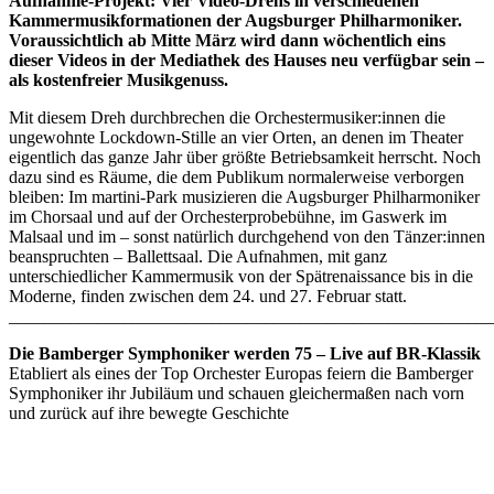
Aufnahme-Projekt: Vier Video-Drehs in verschiedenen
Kammermusikformationen der Augsburger Philharmoniker.
Voraussichtlich ab Mitte März wird dann wöchentlich eins
dieser Videos in der Mediathek des Hauses neu verfügbar sein –
als kostenfreier Musikgenuss.
Mit diesem Dreh durchbrechen die Orchestermusiker:innen die
ungewohnte Lockdown-Stille an vier Orten, an denen im Theater
eigentlich das ganze Jahr über größte Betriebsamkeit herrscht. Noch
dazu sind es Räume, die dem Publikum normalerweise verborgen
bleiben: Im martini-Park musizieren die Augsburger Philharmoniker
im Chorsaal und auf der Orchesterprobebühne, im Gaswerk im
Malsaal und im – sonst natürlich durchgehend von den Tänzer:innen
beanspruchten – Ballettsaal. Die Aufnahmen, mit ganz
unterschiedlicher Kammermusik von der Spätrenaissance bis in die
Moderne, finden zwischen dem 24. und 27. Februar statt.
_______________________________________________________
Die Bamberger Symphoniker werden 75 – Live auf BR-Klassik
Etabliert als eines der Top Orchester Europas feiern die Bamberger
Symphoniker ihr Jubiläum und schauen gleichermaßen nach vorn
und zurück auf ihre bewegte Geschichte