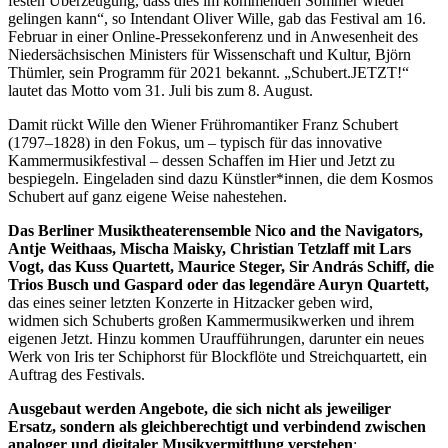
festen Überzeugung, dass dies im kommenden Sommer wieder
gelingen kann“, so Intendant Oliver Wille, gab das Festival am 16.
Februar in einer Online-Pressekonferenz und in Anwesenheit des
Niedersächsischen Ministers für Wissenschaft und Kultur, Björn
Thümler, sein Programm für 2021 bekannt. „Schubert.JETZT!“
lautet das Motto vom 31. Juli bis zum 8. August.
Damit rückt Wille den Wiener Frühromantiker Franz Schubert
(1797–1828) in den Fokus, um – typisch für das innovative
Kammermusikfestival – dessen Schaffen im Hier und Jetzt zu
bespiegeln. Eingeladen sind dazu Künstler*innen, die dem Kosmos
Schubert auf ganz eigene Weise nahestehen.
Das Berliner Musiktheaterensemble Nico and the Navigators,
Antje Weithaas, Mischa Maisky, Christian Tetzlaff mit Lars
Vogt, das Kuss Quartett, Maurice Steger, Sir András Schiff, die
Trios Busch und Gaspard oder das legendäre Auryn Quartett,
das eines seiner letzten Konzerte in Hitzacker geben wird,
widmen sich Schuberts großen Kammermusikwerken und ihrem
eigenen Jetzt. Hinzu kommen Uraufführungen, darunter ein neues
Werk von Iris ter Schiphorst für Blockflöte und Streichquartett, ein
Auftrag des Festivals.
Ausgebaut werden Angebote, die sich nicht als jeweiliger
Ersatz, sondern als gleichberechtigt und verbindend zwischen
analoger und digitaler Musikvermittlung verstehen
: