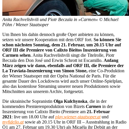
Anita Rachvelishvili und Piotr Beczala in »Carmen« © Michael
Pöhn / Wiener Staatsoper
Um Ihnen bis dahin dennoch große Oper anbieten zu können,
setzen wir unsere Kooperation mit dem ORF fort.
So können Sie
schon nächsten Sonntag, dem 21. Februar, um 20.15 Uhr auf
ORF III die Premiere von Calixto Bieitos Inszenierung von
Carmen sehen
. Anita Rachvelishvili singt die Titelrolle, Piotr
Beczala den Don José und Erwin Schrott ist Escamillo.
Anfang
März zeigen wir dann, ebenfalls auf ORF III, die Premiere der
La Traviata-Inszenierung von Simon Stone,
eine Co-Produktion
der Wiener Staatsoper mit der Opéra National de Paris. Für die
gesamte Dauer des Lockdowns wird auch unser Online-Spielplan,
also das kostenlose Streaming unserer neuen Produktionen sowie
Mitschnitten aus unserem Archiv, fortgesetzt.
Die ukrainische Sopranistin
Olga Kulchynska
, die in der
kommenden Premierenproduktion von Bizets
Carmen
in der
Inszenierung von Calixto Bieito (Premiere am
21. Februar
2021
: live um 18.00 Uhr auf
play.wiener-staatsoper.at
und
myfidelio.at
sowie ab 20.15 Uhr in ORF III – Ausstrahlung in Radio
Ö1 am 27. Februar um 19.30 Uhr) als Micaëla ihr Debüt an der