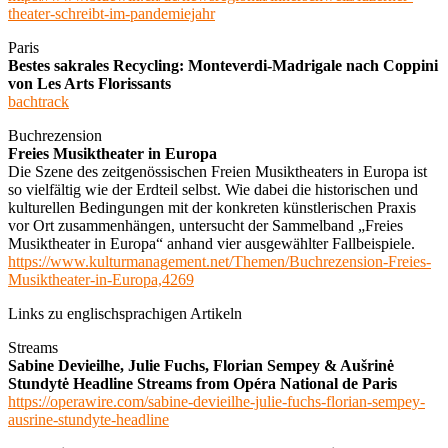
theater-schreibt-im-pandemiejahr
Paris
Bestes sakrales Recycling: Monteverdi-Madrigale nach Coppini
von Les Arts Florissants
bachtrack
Buchrezension
Freies Musiktheater in Europa
Die Szene des zeitgenössischen Freien Musiktheaters in Europa ist
so vielfältig wie der Erdteil selbst. Wie dabei die historischen und
kulturellen Bedingungen mit der konkreten künstlerischen Praxis
vor Ort zusammenhängen, untersucht der Sammelband „Freies
Musiktheater in Europa“ anhand vier ausgewählter Fallbeispiele.
https://www.kulturmanagement.net/Themen/Buchrezension-Freies-
Musiktheater-in-Europa,4269
Links zu englischsprachigen Artikeln
Streams
Sabine Devieilhe, Julie Fuchs, Florian Sempey & Aušrinė
Stundytė Headline Streams from Opéra National de Paris
https://operawire.com/sabine-devieilhe-julie-fuchs-florian-sempey-
ausrine-stundyte-headline