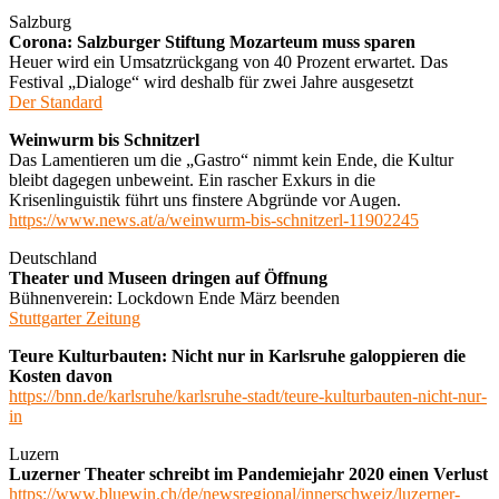
Salzburg
Corona: Salzburger Stiftung Mozarteum muss sparen
Heuer wird ein Umsatzrückgang von 40 Prozent erwartet. Das
Festival „Dialoge“ wird deshalb für zwei Jahre ausgesetzt
Der Standard
Weinwurm bis Schnitzerl
Das Lamentieren um die „Gastro“ nimmt kein Ende, die Kultur
bleibt dagegen unbeweint. Ein rascher Exkurs in die
Krisenlinguistik führt uns finstere Abgründe vor Augen.
https://www.news.at/a/weinwurm-bis-schnitzerl-11902245
Deutschland
Theater und Museen dringen auf Öffnung
Bühnenverein: Lockdown Ende März beenden
Stuttgarter Zeitung
Teure Kulturbauten: Nicht nur in Karlsruhe galoppieren die
Kosten davon
https://bnn.de/karlsruhe/karlsruhe-stadt/teure-kulturbauten-nicht-nur-
in
Luzern
Luzerner Theater schreibt im Pandemiejahr 2020 einen Verlust
https://www.bluewin.ch/de/newsregional/innerschweiz/luzerner-