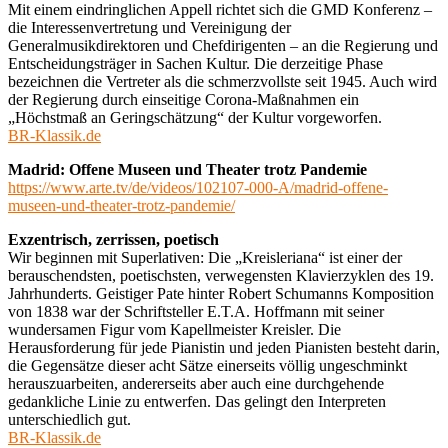
Mit einem eindringlichen Appell richtet sich die GMD Konferenz –
die Interessenvertretung und Vereinigung der
Generalmusikdirektoren und Chefdirigenten – an die Regierung und
Entscheidungsträger in Sachen Kultur. Die derzeitige Phase
bezeichnen die Vertreter als die schmerzvollste seit 1945. Auch wird
der Regierung durch einseitige Corona-Maßnahmen ein
„Höchstmaß an Geringschätzung“ der Kultur vorgeworfen.
BR-Klassik.de
Madrid: Offene Museen und Theater trotz Pandemie
https://www.arte.tv/de/videos/102107-000-A/madrid-offene-
museen-und-theater-trotz-pandemie/
Exzentrisch, zerrissen, poetisch
Wir beginnen mit Superlativen: Die „Kreisleriana“ ist einer der
berauschendsten, poetischsten, verwegensten Klavierzyklen des 19.
Jahrhunderts. Geistiger Pate hinter Robert Schumanns Komposition
von 1838 war der Schriftsteller E.T.A. Hoffmann mit seiner
wundersamen Figur vom Kapellmeister Kreisler. Die
Herausforderung für jede Pianistin und jeden Pianisten besteht darin,
die Gegensätze dieser acht Sätze einerseits völlig ungeschminkt
herauszuarbeiten, andererseits aber auch eine durchgehende
gedankliche Linie zu entwerfen. Das gelingt den Interpreten
unterschiedlich gut.
BR-Klassik.de