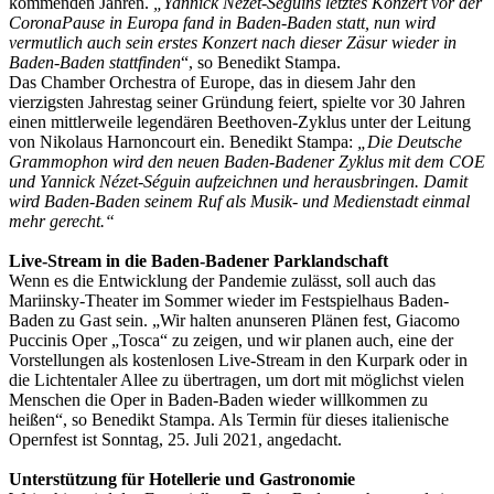
kommenden Jahren.
„Yannick Nézet-Séguins letztes Konzert vor der
CoronaPause in Europa fand in Baden-Baden statt, nun wird
vermutlich auch sein erstes Konzert nach dieser Zäsur wieder in
Baden-Baden stattfinden
“, so Benedikt Stampa.
Das Chamber Orchestra of Europe, das in diesem Jahr den
vierzigsten Jahrestag seiner Gründung feiert, spielte vor 30 Jahren
einen mittlerweile legendären Beethoven-Zyklus unter der Leitung
von Nikolaus Harnoncourt ein. Benedikt Stampa:
„Die Deutsche
Grammophon wird den neuen Baden-Badener Zyklus mit dem COE
und Yannick Nézet-Séguin aufzeichnen und herausbringen. Damit
wird Baden-Baden seinem Ruf als Musik- und Medienstadt einmal
mehr gerecht.“
Live-Stream in die Baden-Badener Parklandschaft
Wenn es die Entwicklung der Pandemie zulässt, soll auch das
Mariinsky-Theater im Sommer wieder im Festspielhaus Baden-
Baden zu Gast sein. „Wir halten anunseren Plänen fest, Giacomo
Puccinis Oper „Tosca“ zu zeigen, und wir planen auch, eine der
Vorstellungen als kostenlosen Live-Stream in den Kurpark oder in
die Lichtentaler Allee zu übertragen, um dort mit möglichst vielen
Menschen die Oper in Baden-Baden wieder willkommen zu
heißen“, so Benedikt Stampa. Als Termin für dieses italienische
Opernfest ist Sonntag, 25. Juli 2021, angedacht.
Unterstützung für Hotellerie und Gastronomie