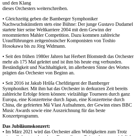
und den Klang
dieses Orchesters weiterschreiben.
• Gleichzeitig geben die Bamberger Symphoniker
Nachwuchskünstlern stets eine Bühne: Der junge Gustavo Dudamel
startete hier seine Weltkarriere 2004 mit dem Gewinn der
renommierten Mahler Competition. Dazu kommen zahlreiche
Uraufführungen zeitgenössischer Komponisten von Toshio
Hosokawa bis zu Jörg Widmann.
• Seit den frühen 1980er Jahren hat Herbert Blomstedt das Orchester
mehr als 175 Mal geleitet und ist ihm bis heute eng verbunden.
Beständigkeit und Nachhaltigkeit, im allerbesten Sinne des Wortes
prägten das Orchester von Beginn an.
• Seit 2016 ist Jakub Hrůša Chefdirigent der Bamberger
Symphoniker. Mit ihm hat das Orchester in derkurzen Zeit bereits
zahlreiche Erfolge feiern können: vielzählige Tourneen durch ganz
Europa, eine Konzertreise durch Japan, eine Konzertreise durch
China, die gefeierten Má Vlast Aufnahmen, der Gewinn eines BBC
Music Awards sowie eine Auszeichnung für das beste
Konzertprogramm.
Das Jubiläumskonzert:
• Im März 2021 wird das Orchester allen Widrigkeiten zum Trotz