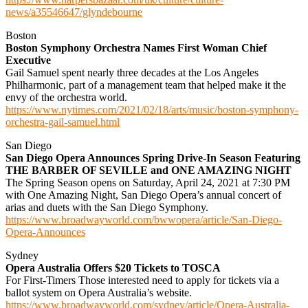
news/a35546647/glyndebourne
Boston
Boston Symphony Orchestra Names First Woman Chief
Executive
Gail Samuel spent nearly three decades at the Los Angeles
Philharmonic, part of a management team that helped make it the
envy of the orchestra world.
https://www.nytimes.com/2021/02/18/arts/music/boston-symphony-
orchestra-gail-samuel.html
San Diego
San Diego Opera Announces Spring Drive-In Season Featuring
THE BARBER OF SEVILLE and ONE AMAZING NIGHT
The Spring Season opens on Saturday, April 24, 2021 at 7:30 PM
with One Amazing Night, San Diego Opera’s annual concert of
arias and duets with the San Diego Symphony.
https://www.broadwayworld.com/bwwopera/article/San-Diego-
Opera-Announces
Sydney
Opera Australia Offers $20 Tickets to TOSCA
For First-Timers Those interested need to apply for tickets via a
ballot system on Opera Australia’s website.
https://www.broadwayworld.com/sydney/article/Opera-Australia-