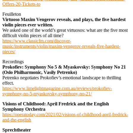
Offers-20-Tickets-to
Feuilleton
Virtuoso Maxim Vengerov reveals, and plays, the five hardest
violin pieces ever written.
We asked one of the world’s great virtuosos: what are the five most
difficult violin pieces of all time?
https://www.classicfm.com/discover-
music/instruments/violin/maxim-vengerov-reveals-five-hardest-
pieces/
Recordings
Prokofiev: Symphony No 5 & Myaskovsky: Symphony No 21
(Oslo Philharmonic, Vasily Petrenko)
Petrenko negotiates Prokofiev’s emotional landscape to thrilling
effect.
https://www.limelightmagazine.com.au/reviews/prokofiev-
symphony-no-5-myaskovsky-symphony-no-21/
Visions of Childhood: April Fredrick and the English
Symphony Orchestra
https://operatoday.com/2021/02/visions-of-childhood-april-fredrick-
and-the-english
Sprechtheater