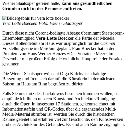
Wiener Staatsoper gefeiert hätte,
kann aus gesundheitlichen
Gründen nicht in der Premiere auftreten.
Vera Lotte Boecker. Foto: Wiener Staatsoper
Durch diese nicht Corona-bedingte Absage übernimmt Staatsopern-
Ensemblemitglied
Vera-Lotte Boecker
die Partie der Micaëla.
Dieses Rollendebüt am Haus war ursprünglich für die
Carmen
-
Vorstellungsserie im Mai/Juni geplant. Frau Boecker hat in der
Premiere von Hans Werner Henzes »Das Verratene Meer« im
Dezember mit großem Erfolg die weibliche Hauptrolle der Fusako
gesungen.
Die Wiener Staatsoper wünscht Olga Kulchynska baldige
Besserung und freut sich darauf, die Künstlerin in der nächsten
Saison im Haus am Ring begrüßen zu dürfen.
Falls Sie uns trotz des Lockdowns besuchen kommen wollen, so
empfehle ich Ihnen unseren Kunst- und Architektur-Rundgang
durch die Oper: In insgesamt 17 Stationen, gekennzeichnet mit
Informationstafeln und QR-Codes, über die ergänzendes Multi-
Media-Material abrufbar ist, werden Sie durch die historischen
Räume geleitet und erfahren viel zur Geschichte, den Kunstwerken
und der Architektur des Gebäudes. Es sind auch Räume zugänglich,