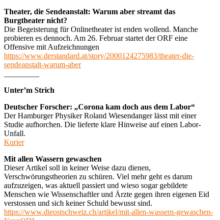
Theater, die Sendeanstalt: Warum aber streamt das
Burgtheater nicht?
Die Begeisterung für Onlinetheater ist enden wollend. Manche
probieren es dennoch. Am 26. Februar startet der ORF eine
Offensive mit Aufzeichnungen
https://www.derstandard.at/story/2000124275983/theater-die-
sendeanstalt-warum-aber
_________
Unter’m Strich
Deutscher Forscher: „Corona kam doch aus dem Labor“
Der Hamburger Physiker Roland Wiesendanger lässt mit einer
Studie aufhorchen. Die lieferte klare Hinweise auf einen Labor-
Unfall.
Kurier
Mit allen Wassern gewaschen
Dieser Artikel soll in keiner Weise dazu dienen,
Verschwörungstheorien zu schüren. Viel mehr geht es darum
aufzuzeigen, was aktuell passiert und wieso sogar gebildete
Menschen wie Wissenschaftler und Ärzte gegen ihren eigenen Eid
verstossen und sich keiner Schuld bewusst sind.
https://www.dieostschweiz.ch/artikel/mit-allen-wassern-gewaschen-