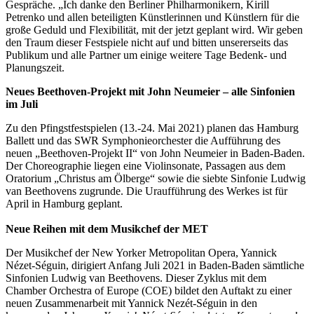
Gespräche. „Ich danke den Berliner Philharmonikern, Kirill
Petrenko und allen beteiligten Künstlerinnen und Künstlern für die
große Geduld und Flexibilität, mit der jetzt geplant wird. Wir geben
den Traum dieser Festspiele nicht auf und bitten unsererseits das
Publikum und alle Partner um einige weitere Tage Bedenk- und
Planungszeit.
Neues Beethoven-Projekt mit John Neumeier – alle Sinfonien
im Juli
Zu den Pfingstfestspielen (13.-24. Mai 2021) planen das Hamburg
Ballett und das SWR Symphonieorchester die Aufführung des
neuen „Beethoven-Projekt II“ von John Neumeier in Baden-Baden.
Der Choreographie liegen eine Violinsonate, Passagen aus dem
Oratorium „Christus am Ölberge“ sowie die siebte Sinfonie Ludwig
van Beethovens zugrunde. Die Uraufführung des Werkes ist für
April in Hamburg geplant.
Neue Reihen mit dem Musikchef der MET
Der Musikchef der New Yorker Metropolitan Opera, Yannick
Nézet-Séguin, dirigiert Anfang Juli 2021 in Baden-Baden sämtliche
Sinfonien Ludwig van Beethovens. Dieser Zyklus mit dem
Chamber Orchestra of Europe (COE) bildet den Auftakt zu einer
neuen Zusammenarbeit mit Yannick Nezét-Séguin in den