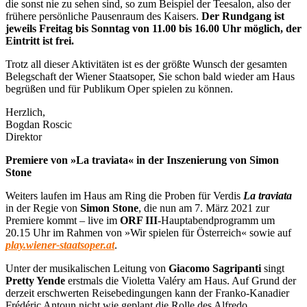
die sonst nie zu sehen sind, so zum Beispiel der Teesalon, also der
frühere persönliche Pausenraum des Kaisers.
Der Rundgang ist
jeweils Freitag bis Sonntag von 11.00 bis 16.00 Uhr möglich, der
Eintritt ist frei.
Trotz all dieser Aktivitäten ist es der größte Wunsch der gesamten
Belegschaft der Wiener Staatsoper, Sie schon bald wieder am Haus
begrüßen und für Publikum Oper spielen zu können.
Herzlich,
Bogdan Roscic
Direktor
Premiere von »La traviata« in der Inszenierung von Simon
Stone
Weiters laufen im Haus am Ring die Proben für Verdis
La traviata
in der Regie von
Simon Stone
, die nun am 7. März 2021 zur
Premiere kommt – live im
ORF III
-Hauptabendprogramm um
20.15 Uhr im Rahmen von »Wir spielen für Österreich« sowie auf
play.wiener-staatsoper.at
.
Unter der musikalischen Leitung von
Giacomo Sagripanti
singt
Pretty Yende
erstmals die Violetta Valéry am Haus. Auf Grund der
derzeit erschwerten Reisebedingungen kann der Franko-Kanadier
Frédéric Antoun nicht wie geplant die Rolle des Alfredo