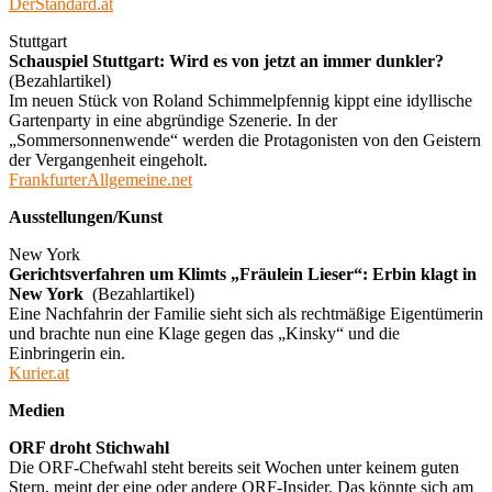
DerStandard.at
Stuttgart
Schauspiel Stuttgart: Wird es von jetzt an immer dunkler?
(Bezahlartikel)
Im neuen Stück von Roland Schimmelpfennig kippt eine idyllische
Gartenparty in eine abgründige Szenerie. In der
„Sommersonnenwende“ werden die Protagonisten von den Geistern
der Vergangenheit eingeholt.
FrankfurterAllgemeine.net
Ausstellungen/Kunst
New York
Gerichtsverfahren um Klimts „Fräulein Lieser“: Erbin klagt in
New York
(Bezahlartikel)
Eine Nachfahrin der Familie sieht sich als rechtmäßige Eigentümerin
und brachte nun eine Klage gegen das „Kinsky“ und die
Einbringerin ein.
Kurier.at
Medien
ORF droht Stichwahl
Die ORF-Chefwahl steht bereits seit Wochen unter keinem guten
Stern, meint der eine oder andere ORF-Insider. Das könnte sich am