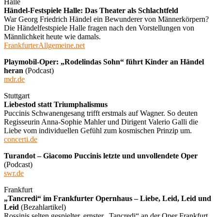
Halle
Händel-Festspiele Halle: Das Theater als Schlachtfeld
War Georg Friedrich Händel ein Bewunderer von Männerkörpern?
Die Händelfestspiele Halle fragen nach den Vorstellungen von
Männlichkeit heute wie damals.
FrankfurterAllgemeine.net
Playmobil-Oper: „Rodelindas Sohn“ führt Kinder an Händel
heran
(Podcast)
mdr.de
Stuttgart
Liebestod statt Triumphalismus
Puccinis Schwanengesang trifft erstmals auf Wagner. So deuten
Regisseurin Anna-Sophie Mahler und Dirigent Valerio Galli die
Liebe vom individuellen Gefühl zum kosmischen Prinzip um.
concerti.de
Turandot – Giacomo Puccinis letzte und unvollendete Oper
(Podcast)
swr.de
Frankfurt
„Tancredi“ im Frankfurter Opernhaus – Liebe, Leid, Leid und
Leid
(Bezahlartikel)
Rossinis selten gespielter, ernster „Tancredi“ an der Oper Frankfurt.