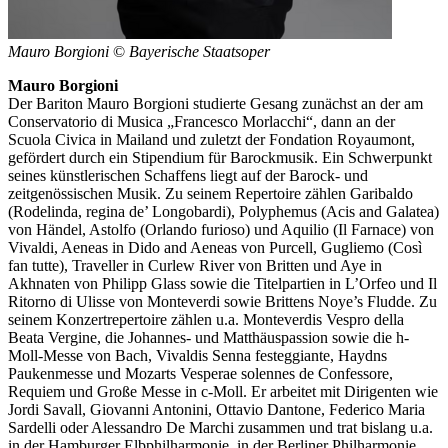
Mauro Borgioni
©
Bayerische Staatsoper
Mauro Borgioni
Der Bariton Mauro Borgioni studierte Gesang zunächst an der am
Conservatorio di Musica „Francesco Morlacchi“, dann an der
Scuola Civica in Mailand und zuletzt der Fondation Royaumont,
gefördert durch ein Stipendium für Barockmusik. Ein Schwerpunkt
seines künstlerischen Schaffens liegt auf der Barock- und
zeitgenössischen Musik. Zu seinem Repertoire zählen Garibaldo
(Rodelinda, regina de’ Longobardi), Polyphemus (Acis and Galatea)
von Händel, Astolfo (Orlando furioso) und Aquilio (Il Farnace) von
Vivaldi, Aeneas in Dido and Aeneas von Purcell, Gugliemo (Così
fan tutte), Traveller in Curlew River von Britten und Aye in
Akhnaten von Philipp Glass sowie die Titelpartien in L’Orfeo und Il
Ritorno di Ulisse von Monteverdi sowie Brittens Noye’s Fludde. Zu
seinem Konzertrepertoire zählen u.a. Monteverdis Vespro della
Beata Vergine, die Johannes- und Matthäuspassion sowie die h-
Moll-Messe von Bach, Vivaldis Senna festeggiante, Haydns
Paukenmesse und Mozarts Vesperae solennes de Confessore,
Requiem und Große Messe in c-Moll. Er arbeitet mit Dirigenten wie
Jordi Savall, Giovanni Antonini, Ottavio Dantone, Federico Maria
Sardelli oder Alessandro De Marchi zusammen und trat bislang u.a.
in der Hamburger Elbphilharmonie, in der Berliner Philharmonie,