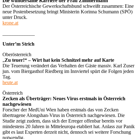
Die wundersame Karriere der Frau Zimmermann
Der Österreichische Gewerkschaftsbund schweißt zusammen: Eine
neue Postenbesetzung bringt Ministerin Korinna Schumann (SPÖ)
unter Druck.
krone.at
_____________
Unter’m Strich
Oberösterreich
„
Zu teuer!“ – Wirt hat kein Schnitzel mehr auf Karte
Die Teuerung verändert das Verhalten der Gäste massiv. Karl Zuser
jun. vom Biergasthof Riedberg im Innviertel spürt die Folgen jeden
Tag.
heute.at
Österreich
Zecken als Überträger: Neues Virus erstmals in Österreich
nachgewiesen
Forscher der MedUni Wien haben erstmals das von Zecken
übertragene Alongshan-Virus in Österreich nachgewiesen. Die
Studie zeigt zudem, dass sich der Erreger offenbar bereits vor
mindestens 20 Jahren in Mitteleuropa etabliert hat. Anlass zur Panik
gibt es laut Experten derzeit nicht, dennoch sei weitere Forschung
notwendig.