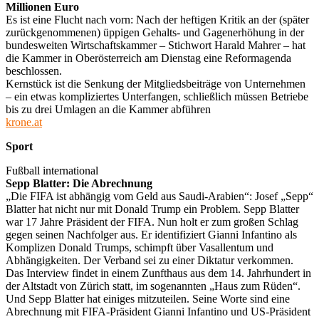
Millionen Euro
Es ist eine Flucht nach vorn: Nach der heftigen Kritik an der (später
zurückgenommenen) üppigen Gehalts- und Gagenerhöhung in der
bundesweiten Wirtschaftskammer – Stichwort Harald Mahrer – hat
die Kammer in Oberösterreich am Dienstag eine Reformagenda
beschlossen.
Kernstück ist die Senkung der Mitgliedsbeiträge von Unternehmen
– ein etwas kompliziertes Unterfangen, schließlich müssen Betriebe
bis zu drei Umlagen an die Kammer abführen
krone.at
Sport
Fußball international
Sepp Blatter: Die Abrechnung
„Die FIFA ist abhängig vom Geld aus Saudi-Arabien“: Josef „Sepp“
Blatter hat nicht nur mit Donald Trump ein Problem. Sepp Blatter
war 17 Jahre Präsident der FIFA. Nun holt er zum großen Schlag
gegen seinen Nachfolger aus. Er identifiziert Gianni Infantino als
Komplizen Donald Trumps, schimpft über Vasallentum und
Abhängigkeiten. Der Verband sei zu einer Diktatur verkommen.
Das Interview findet in einem Zunfthaus aus dem 14. Jahrhundert in
der Altstadt von Zürich statt, im sogenannten „Haus zum Rüden“.
Und Sepp Blatter hat einiges mitzuteilen. Seine Worte sind eine
Abrechnung mit FIFA-Präsident Gianni Infantino und US-Präsident