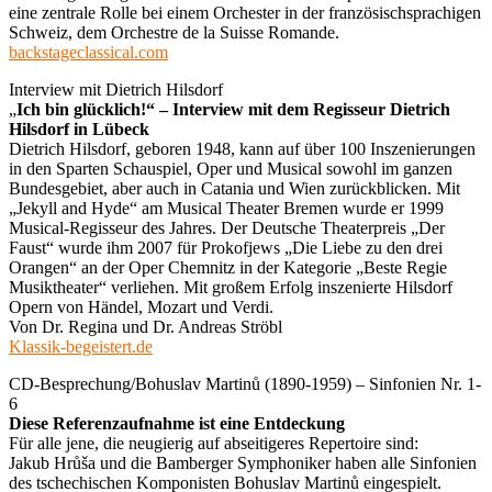
eine zentrale Rolle bei einem Orchester in der französischsprachigen
Schweiz, dem Orchestre de la Suisse Romande.
backstageclassical.com
Interview mit Dietrich Hilsdorf
„
Ich bin glücklich!“ – Interview mit dem Regisseur Dietrich
Hilsdorf in Lübeck
Dietrich Hilsdorf, geboren 1948, kann auf über 100 Inszenierungen
in den Sparten Schauspiel, Oper und Musical sowohl im ganzen
Bundesgebiet, aber auch in Catania und Wien zurückblicken. Mit
„Jekyll and Hyde“ am Musical Theater Bremen wurde er 1999
Musical-Regisseur des Jahres. Der Deutsche Theaterpreis „Der
Faust“ wurde ihm 2007 für Prokofjews „Die Liebe zu den drei
Orangen“ an der Oper Chemnitz in der Kategorie „Beste Regie
Musiktheater“ verliehen. Mit großem Erfolg inszenierte Hilsdorf
Opern von Händel, Mozart und Verdi.
Von Dr. Regina und Dr. Andreas Ströbl
Klassik-begeistert.de
CD-Besprechung/Bohuslav Martinů (1890-1959) – Sinfonien Nr. 1-
6
Diese Referenzaufnahme ist eine Entdeckung
Für alle jene, die neugierig auf abseitigeres Repertoire sind:
Jakub Hrůša und die Bamberger Symphoniker haben alle Sinfonien
des tschechischen Komponisten Bohuslav Martinů eingespielt.