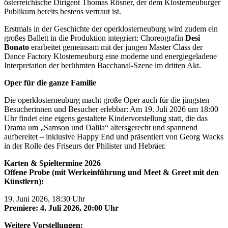
österreichische Dirigent Thomas Rösner, der dem Klosterneuburger
Publikum bereits bestens vertraut ist.
Erstmals in der Geschichte der operklosterneuburg wird zudem ein
großes Ballett in die Produktion integriert: Choreografin
Desi
Bonato
erarbeitet gemeinsam mit der jungen Master Class der
Dance Factory Klosterneuburg eine moderne und energiegeladene
Interpretation der berühmten Bacchanal-Szene im dritten Akt.
Oper für die ganze Familie
Die operklosterneuburg macht große Oper auch für die jüngsten
Besucherinnen und Besucher erlebbar: Am 19. Juli 2026 um 18:00
Uhr findet eine eigens gestaltete Kindervorstellung statt, die das
Drama um „Samson und Dalila“ altersgerecht und spannend
aufbereitet – inklusive Happy End und präsentiert von Georg Wacks
in der Rolle des Friseurs der Philister und Hebräer.
Karten & Spieltermine 2026
Offene Probe (mit Werkeinführung und Meet & Greet mit den
Künstlern):
19. Juni 2026, 18:30 Uhr
Premiere:
4. Juli 2026, 20:00 Uhr
Weitere Vorstellungen: