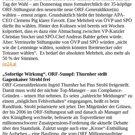
Tag der Wahl – am Donnerstag muss formalrechtlich der 35-köpfige
ORF-Stiftungsrat den neuen/die neue ORF-Generaldiktor(in)
wählen – erneut zeigen. Grundsätzlich bleibt der bisherige APA-
CEO Clemens Pig klarer Favorit. Eine Mehrheit von ÖVP und SPÖ
dürfte ihn wählen. Hinter den Kulissen wird bereits seit Wochen
kolportiert, dass es dazu eine Abmachung zwischen VP-Kanzler
Christian Stocker und SPÖ-Chef Andreas Babler geben würde.
Aber: Vereinzelte Stiftungsräte von ÖVP und SPÖ würden „nicht
wie die Lemminge wählen, sondern könnten Breitenecker oder
Totzauer wählen“. Es bedarf der absoluten Mehrheit, also mehr als
50 % der Stimmen.
oe24.at
„Sofortige Wirkung“. ORF-Sumpf: Thurnher stellt
Gagenkaiser Strobl frei
ORF-Generaldirektorin Ingrid Thurnher hat Pius Strobl freigestellt.
Damit muss wohl der nächste Top-Manager – aus Compliance-
Gründen – seinen Hut nehmen. Es seien „zahlreiche Meldungen“ zu
einem „möglichen Fehlverhalten“ eingegangen, heißt es beim
Rundfunk. Strobl polarisierte seit jeher. Der Mitgründer der Grünen,
der bis 2006 im ORF-Stiftungsrat saß und danach als Manager auf
den Küniglberg wechselte, befeuerte als Topverdiener mit
millionenschwerer Zusatzpensions-Forderung die aktuelle Debatte
über den Staatsfunk. Zuletzt sorgte auch eine „Krone“-Enthüllung
für Aufsehen – eine Baufirma, die vom ORF Millionenaufträge