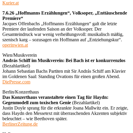
Kurier.at
7.6.26 „Hoffmanns Erzählungen“, Volksoper, „Enttäuschende
Premiere“
Jacques Offenbachs „Hoffmanns Erzählungen“ galt die letzte
Premiere der laufenden Saison an der Volksoper. Der
Gesamteindruck war wenig verheißungsvoll: musikalisch mäßig,
szenisch karg – sozusagen ein Hoffmann auf „Entziehungskur“.
operinwien.at
Wien/Musikverein
András Schiff im Musikverein: Bei Bach ist er konkurrenzlos
(Bezahlartikel)
Johann Sebastian Bachs Partiten mit Sir András Schiff am Klavier
im Goldenen Saal: Standing Ovations für einen großen Abend.
DiePresse.com
Berlin/Konzerthaus
Das Konzerthaus veranstaltete einen Tag für Haydn:
Gegenmodell zum toxischen Genie
(Bezahlartikel)
Justin Doyle sprang für die erkrankte Joana Mallwitz ein. Er zeigte,
dass Haydn den Messetext mit überraschenden Akzenten subjektiv
beleuchtet – wie Beethoven später.
BerlinerZeitung.de