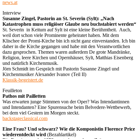
news.at
Interview
Susanne Zingel, Pastorin an St. Severin (Sylt): „Nach
Katastrophen muss religiöser Glaube neu buchstabiert werden“
St. Severin in Keitum auf Sylt ist eine kleine Berühmtheit. Auch,
weil dort schon viele Prominente geheiratet haben. Mit dem
Klischee der Promi-Kirche bin ich nicht ganz einverstanden. Ich bin
daher in die Kirche gegangen und habe mit den Verantwortlichen
dazu gesprochen. Themen waren außerdem De grote Mandränke,
Religion, leere Kirchen und Opernhäuser, Sylt, Matthias Eisenberg
und natürlich Kirchenmusik.
Jörn Schmidt im Gespräch mit Pastorin Susanne Zingel und
Kirchenmusiker Alexander Ivanov (Teil II)
Klassik-begeistert.de
Feuilleton
Pathos mit Pailletten
Was erwarten junge Stimmen von der Oper? Was Intendantinnen
und Intendanten? Eine Spurensuche beim Belvedere-Wettbewerb,
bei dem viel Gestern im Morgen steckt.
backstageclassical.com
Eine Frau? Und schwarz? Wie die Komponistin Florence Price
wiederentdeckt wird
(Bezahlartikel)