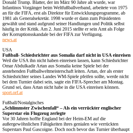
Donald Trump. Blatter, der im März 90 Jahre alt wurde, war
Infantinos Vorgänger beim Welt­fußballverband, arbeitete von 1975
an für die FIFA, erst als Direktor für Entwicklungsprogramme, ab
1981 als Generalsekretär. 1998 wurde er dann zum Präsidenten
gewählt und stand aufgrund seiner Handlungen und Politik selbst
häufig in der Kritik. Am 2. Juni 2015 stellte er sein Amt als Folge
der Korruptionsskandale bei der FIFA zur Verfügung.
news.at
USA
Fußball- Schiedsrichter aus Somalia darf nicht in USA einreisen
Weil die USA ihn nicht haben einreisen lassen, kann Schiedsrichter
Omar Abdulkadir Artan aus Somalia keine Spiele bei der
anstehenden Fußballweltmeisterschaft leiten. Artan, der als erster
Schiedsrichter seines Landes WM-Spiele pfeifen sollte, werde nicht
bei dem Turnier dabei sein, sagte ein FIFA-Sprecher am Montag.
Grund sei, dass Artan nicht habe in die USA einreisen können.
sport.orf.at
Fußball/Nostalgisches
„Schlimmster Zwischenfall“ – Als ein verrückter englischer
Superstar ein Flugzeug zerlegte
Vor 30 Jahren hoffte England bei der Heim-EM auf die
außergewöhnlichen Fähigkeiten ihres genialen wie verrückten
Superstars Paul Gascoigne. Doch noch bevor das Turnier überhaupt