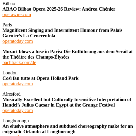
Bilbao
ABAO Bilbao Opera 2025-26 Review: Andrea Chénier
operawire.com
Paris
Magnificent Singing and Intermittent Humour from Palais
Garnier’s La Cenerentola
operatoday.com
Mozart blows a fuse in Paris: Die Entführung aus dem Serail at
the Théâtre des Champs-Élysées
bachtrack.com/de
London
Così fan tutte at Opera Holland Park
operatoday.com
Alresford
Musically Excellent but Culturally Insensitive Interpretation of
Handel’s Julius Caesar in Egypt at the Grange Festival
operatoday.com
Longborough
An elusive atmosphere and subdued choreography make for an
enigmatic Orlando at Longborough