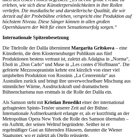
erleben, wie sich diese Künstlerpersönlichkeiten in ihre Rollen
vertiefen. Die musikalische und darstellerische Qualität, die wir
derzeit auf der Probebühne erleben, verspricht eine Produktion auf
höchstem Niveau. Diese Sänger können in allen großen
Opernhäusern der Welt für einen Sensationserfolg sorgen.“
Internationale Spitzenbesetzung
Die Titelrolle der Dalila übernimmt
Margarita Gritskova
– eine
Künstlerin, die dem Klosterneuburger Publikum aus fünf
Produktionen bestens vertraut ist, zuletzt als Adalgisa in „Norma“,
Eboli in „Don Carlo“ und Muse in „Les contes d’Hoffmann“. Die
gefeierte Mezzosopranistin kehrte erst kürzlich von einer viel
umjubelten Produktion von Rossinis „La Cenerentola“ aus
Australien zurück und bringt ihre unverwechselbare Mischung aus
stimmlicher Wärme, Ausdruckskraft und dramatischem
Bühnencharisma nun erstmals in die Rolle der Dalila ein.
Als Samson steht mit
Kristian Benedikt
einer der international
gefragtesten Spinto-Tenöre unserer Zeit auf der Bühne.
Internationale Aufmerksamkeit erlangte er, als er kurzfristig an der
Metropolitan Opera New York die Rolle des Samson übernahm –
ein Auftritt, der seinen Weltruf begründete. Seither ist er
regelmäßiger Gast an führenden Häusern, darunter die Wiener
Staatsoper, wo er zuletzt als Otello reüssierte.