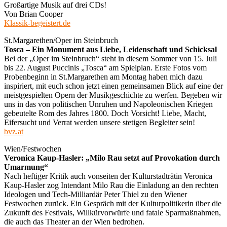
Großartige Musik auf drei CDs!
Von Brian Cooper
Klassik-begeistert.de
St.Margarethen/Oper im Steinbruch
Tosca – Ein Monument aus Liebe, Leidenschaft und Schicksal
Bei der „Oper im Steinbruch“ steht in diesem Sommer von 15. Juli
bis 22. August Puccinis „Tosca“ am Spielplan. Erste Fotos vom
Probenbeginn in St.Margarethen am Montag haben mich dazu
inspiriert, mit euch schon jetzt einen gemeinsamen Blick auf eine der
meistgespielten Opern der Musikgeschichte zu werfen. Begeben wir
uns in das von politischen Unruhen und Napoleonischen Kriegen
gebeutelte Rom des Jahres 1800. Doch Vorsicht! Liebe, Macht,
Eifersucht und Verrat werden unsere stetigen Begleiter sein!
bvz.at
Wien/Festwochen
Veronica Kaup-Hasler: „Milo Rau setzt auf Provokation durch
Umarmung“
Nach heftiger Kritik auch vonseiten der Kulturstadträtin Veronica
Kaup-Hasler zog Intendant Milo Rau die Einladung an den rechten
Ideologen und Tech-Milliardär Peter Thiel zu den Wiener
Festwochen zurück. Ein Gespräch mit der Kulturpolitikerin über die
Zukunft des Festivals, Willkürvorwürfe und fatale Sparmaßnahmen,
die auch das Theater an der Wien bedrohen.