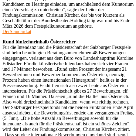
Kandidaten zu Hearings einladen, um anschließend dem Kuratorium
einen Vorschlag zu unterbreiten“, sagte der Leiter der
Findungskommission, Christian Kircher, der bis vor Kurzem als
Geschäftsführer der Bundestheater-Holding tätig war und bis Ende
März 2026 dem Festspielkuratorium angehörte.
DerStandard.at
Rund fünfzehneinhalb Österreicher
Für die Intendanz und die Präsidentschaft der Salzburger Festspiele
sind beim beauftragten Beratungsunternehmen 48 Bewerbungen
eingegangen, verlautet aus dem Büro von Landeshauptfrau Karoline
Edtstadler. Für die künstlerische Intendanz haben sich vier Frauen
und 17 Männer beworben. „Rund zehn Prozent der insgesamt 21
Bewerberinnen und Bewerber kommen aus Österreich, neunzig
Prozent haben einen internationalen Hintergrund“, heißt es in der
Presseaussendung. Es dürften sich also zwei Leute aus Österreich
interessieren. Für die Präsidentschaft gibt es 27 Bewerbungen, elf
Frauen und 16 Männer. Da seien „rund die Hälfte“ aus Österreich.
Also wohl dreizehneinhalb Kandidaten, wenn wir richtig rechnen.
Der Salzburger Festspielfonds hat die beiden Funktionen Ende April
ausgeschrieben, die Bewerbungsfrist endete am vergangenen Freitag
(5. Juni). „Die hohe Anzahl an Bewerbungen sowohl für die
Intendanz als auch für die Präsidentschaft ist ein schönes Zeichen“,
wird der Leiter der Findungskommission, Christian Kircher, zitiert.
„Dass so viele internationale Bewerbungen eingelangt sind, zeugt