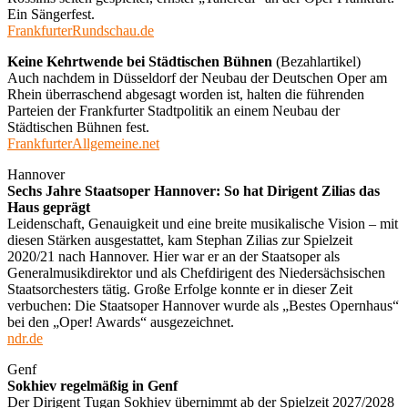
Ein Sängerfest.
FrankfurterRundschau.de
Keine Kehrtwende bei Städtischen Bühnen
(Bezahlartikel)
Auch nachdem in Düsseldorf der Neubau der Deutschen Oper am
Rhein überraschend abgesagt worden ist, halten die führenden
Parteien der Frankfurter Stadtpolitik an einem Neubau der
Städtischen Bühnen fest.
FrankfurterAllgemeine.net
Hannover
Sechs Jahre Staatsoper Hannover: So hat Dirigent Zilias das
Haus geprägt
Leidenschaft, Genauigkeit und eine breite musikalische Vision – mit
diesen Stärken ausgestattet, kam Stephan Zilias zur Spielzeit
2020/21 nach Hannover. Hier war er an der Staatsoper als
Generalmusikdirektor und als Chefdirigent des Niedersächsischen
Staatsorchesters tätig. Große Erfolge konnte er in dieser Zeit
verbuchen: Die Staatsoper Hannover wurde als „Bestes Opernhaus“
bei den „Oper! Awards“ ausgezeichnet.
ndr.de
Genf
Sokhiev regelmäßig in Genf
Der Dirigent Tugan Sokhiev übernimmt ab der Spielzeit 2027/2028