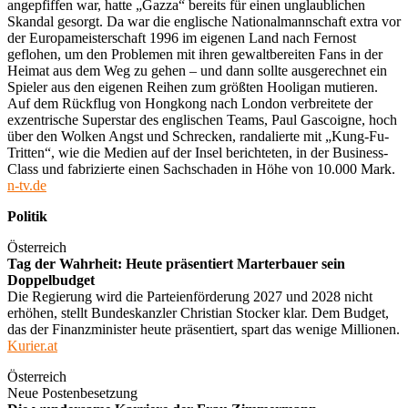
angepfiffen war, hatte „Gazza“ bereits für einen unglaublichen
Skandal gesorgt. Da war die englische Nationalmannschaft extra vor
der Europameisterschaft 1996 im eigenen Land nach Fernost
geflohen, um den Problemen mit ihren gewaltbereiten Fans in der
Heimat aus dem Weg zu gehen – und dann sollte ausgerechnet ein
Spieler aus den eigenen Reihen zum größten Hooligan mutieren.
Auf dem Rückflug von Hongkong nach London verbreitete der
exzentrische Superstar des englischen Teams, Paul Gascoigne, hoch
über den Wolken Angst und Schrecken, randalierte mit „Kung-Fu-
Tritten“, wie die Medien auf der Insel berichteten, in der Business-
Class und fabrizierte einen Sachschaden in Höhe von 10.000 Mark.
n-tv.de
Politik
Österreich
Tag der Wahrheit: Heute präsentiert Marterbauer sein
Doppelbudget
Die Regierung wird die Parteienförderung 2027 und 2028 nicht
erhöhen, stellt Bundeskanzler Christian Stocker klar. Dem Budget,
das der Finanzminister heute präsentiert, spart das wenige Millionen.
Kurier.at
Österreich
Neue Postenbesetzung