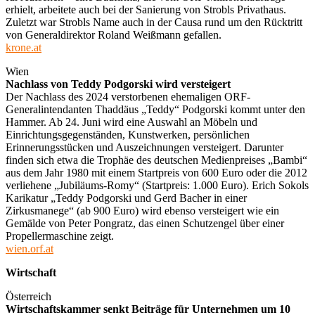
erhielt, arbeitete auch bei der Sanierung von Strobls Privathaus.
Zuletzt war Strobls Name auch in der Causa rund um den Rücktritt
von Generaldirektor Roland Weißmann gefallen.
krone.at
Wien
Nachlass von Teddy Podgorski wird versteigert
Der Nachlass des 2024 verstorbenen ehemaligen ORF-
Generalintendanten Thaddäus „Teddy“ Podgorski kommt unter den
Hammer. Ab 24. Juni wird eine Auswahl an Möbeln und
Einrichtungsgegenständen, Kunstwerken, persönlichen
Erinnerungsstücken und Auszeichnungen versteigert. Darunter
finden sich etwa die Trophäe des deutschen Medienpreises „Bambi“
aus dem Jahr 1980 mit einem Startpreis von 600 Euro oder die 2012
verliehene „Jubiläums-Romy“ (Startpreis: 1.000 Euro). Erich Sokols
Karikatur „Teddy Podgorski und Gerd Bacher in einer
Zirkusmanege“ (ab 900 Euro) wird ebenso versteigert wie ein
Gemälde von Peter Pongratz, das einen Schutzengel über einer
Propellermaschine zeigt.
wien.orf.at
Wirtschaft
Österreich
Wirtschaftskammer senkt Beiträge für Unternehmen um 10