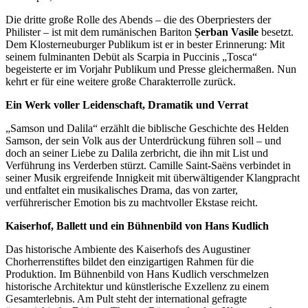
Die dritte große Rolle des Abends – die des Oberpriesters der
Philister – ist mit dem rumänischen Bariton
Șerban Vasile
besetzt.
Dem Klosterneuburger Publikum ist er in bester Erinnerung: Mit
seinem fulminanten Debüt als Scarpia in Puccinis „Tosca“
begeisterte er im Vorjahr Publikum und Presse gleichermaßen. Nun
kehrt er für eine weitere große Charakterrolle zurück.
Ein Werk voller Leidenschaft, Dramatik und Verrat
„Samson und Dalila“ erzählt die biblische Geschichte des Helden
Samson, der sein Volk aus der Unterdrückung führen soll – und
doch an seiner Liebe zu Dalila zerbricht, die ihn mit List und
Verführung ins Verderben stürzt. Camille Saint-Saëns verbindet in
seiner Musik ergreifende Innigkeit mit überwältigender Klangpracht
und entfaltet ein musikalisches Drama, das von zarter,
verführerischer Emotion bis zu machtvoller Ekstase reicht.
Kaiserhof, Ballett und ein Bühnenbild von Hans Kudlich
Das historische Ambiente des Kaiserhofs des Augustiner
Chorherrenstiftes bildet den einzigartigen Rahmen für die
Produktion. Im Bühnenbild von Hans Kudlich verschmelzen
historische Architektur und künstlerische Exzellenz zu einem
Gesamterlebnis. Am Pult steht der international gefragte