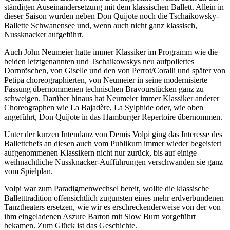
ständigen Auseinandersetzung mit dem klassischen Ballett. Allein in
dieser Saison wurden neben Don Quijote noch die Tschaikowsky-
Ballette Schwanensee und, wenn auch nicht ganz klassisch,
Nussknacker aufgeführt.
Auch John Neumeier hatte immer Klassiker im Programm wie die
beiden letztgenannten und Tschaikowskys neu aufpoliertes
Dornröschen, von Giselle und den von Perrot/Coralli und später von
Petipa choreographierten, von Neumeier in seine modernisierte
Fassung übernommenen technischen Bravourstücken ganz zu
schweigen. Darüber hinaus hat Neumeier immer Klassiker anderer
Choreographen wie La Bajadère, La Sylphide oder, wie oben
angeführt, Don Quijote in das Hamburger Repertoire übernommen.
Unter der kurzen Intendanz von Demis Volpi ging das Interesse des
Ballettchefs an diesen auch vom Publikum immer wieder begeistert
aufgenommenen Klassikern nicht nur zurück, bis auf einige
weihnachtliche Nussknacker-Aufführungen verschwanden sie ganz
vom Spielplan.
Volpi war zum Paradigmenwechsel bereit, wollte die klassische
Balletttradition offensichtlich zugunsten eines mehr erdverbundenen
Tanztheaters ersetzen, wie wir es erschreckenderweise von der von
ihm eingeladenen Aszure Barton mit Slow Burn vorgeführt
bekamen. Zum Glück ist das Geschichte.