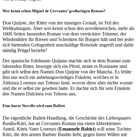
Wer kennt schon Miguel de Cervantes’ großartigen Roman?
Don Quijote, der Ritter von der traurigen Gestalt, ist Teil des
Weltkulturguts. Aber wer kennt schon den novellenreichen, mehr als
1000 Seiten fassenden Roman von dem verrückten Träumer, der
Windmühlen für Riesen und Schenken für Burgen hält und bei jeder
sich bietenden Gelegenheit unschuldige Reisende angreift und dafür
ständig Prügel bezieht?
Der spanische Edelmann Quijano machte sich in dem Roman zum
fahrenden Ritter, besorgte sich ein Pferd, nennt es Rosinante und
gibt sich selbst den Namen Don Quijote von der Mancha. Es fehlte
ihm nur noch ein anbetungswürdiges Fräulein, welches er in
Aldonza Lorenzo aus Toboso fand, wovon diese aber nichts wusste
und die er selbst nie gesehen hatte. Er dachte sich für sein Fräulein
den Namen Dulcinea von Toboso aus.
Eine kurze Novelle wird zum Ballett
Die eigentliche Ballett-Handlung, die Geschichte des Liebespaares
Basilio/Kitri, hat an Cervantes Roman nur einen klitzekleinen
Anteil. Kitris Vater Lorenzo (
Emanuele Babici
) will seine Tochter
Kitri, die den armen Barbier Basilio liebt, gegen ihren Willen mit