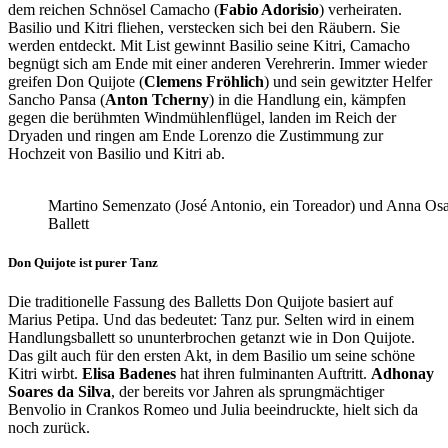
dem reichen Schnösel Camacho (
Fabio Adorisio
) verheiraten.
Basilio und Kitri fliehen, verstecken sich bei den Räubern. Sie
werden entdeckt. Mit List gewinnt Basilio seine Kitri, Camacho
begnügt sich am Ende mit einer anderen Verehrerin. Immer wieder
greifen Don Quijote (
Clemens Fröhlich
) und sein gewitzter Helfer
Sancho Pansa (
Anton Tcherny
) in die Handlung ein, kämpfen
gegen die berühmten Windmühlenflügel, landen im Reich der
Dryaden und ringen am Ende Lorenzo die Zustimmung zur
Hochzeit von Basilio und Kitri ab.
Martino Semenzato (José Antonio, ein Toreador) und Anna Osa
Ballett
Don Quijote ist purer Tanz
Die traditionelle Fassung des Balletts Don Quijote basiert auf
Marius Petipa. Und das bedeutet: Tanz pur. Selten wird in einem
Handlungsballett so ununterbrochen getanzt wie in Don Quijote.
Das gilt auch für den ersten Akt, in dem Basilio um seine schöne
Kitri wirbt.
Elisa Badenes
hat ihren fulminanten Auftritt.
Adhonay
Soares da Silva
, der bereits vor Jahren als sprungmächtiger
Benvolio in Crankos Romeo und Julia beeindruckte, hielt sich da
noch zurück.