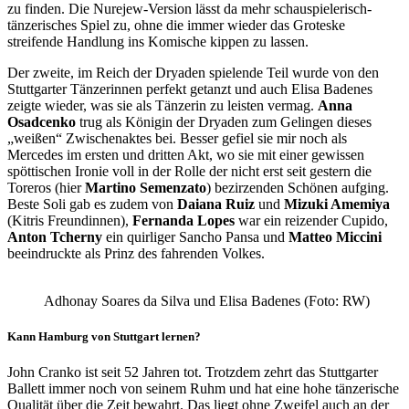
zu finden. Die Nurejew-Version lässt da mehr schauspielerisch-
tänzerisches Spiel zu, ohne die immer wieder das Groteske
streifende Handlung ins Komische kippen zu lassen.
Der zweite, im Reich der Dryaden spielende Teil wurde von den
Stuttgarter Tänzerinnen perfekt getanzt und auch Elisa Badenes
zeigte wieder, was sie als Tänzerin zu leisten vermag.
Anna
Osadcenko
trug als Königin der Dryaden zum Gelingen dieses
„weißen“ Zwischenaktes bei. Besser gefiel sie mir noch als
Mercedes im ersten und dritten Akt, wo sie mit einer gewissen
spöttischen Ironie voll in der Rolle der nicht erst seit gestern die
Toreros (hier
Martino Semenzato
) bezirzenden Schönen aufging.
Beste Soli gab es zudem von
Daiana Ruiz
und
Mizuki Amemiya
(Kitris Freundinnen),
Fernanda Lopes
war ein reizender Cupido,
Anton Tcherny
ein quirliger Sancho Pansa und
Matteo Miccini
beeindruckte als Prinz des fahrenden Volkes.
Adhonay Soares da Silva und Elisa Badenes (Foto: RW)
Kann Hamburg von Stuttgart lernen?
John Cranko ist seit 52 Jahren tot. Trotzdem zehrt das Stuttgarter
Ballett immer noch von seinem Ruhm und hat eine hohe tänzerische
Qualität über die Zeit bewahrt. Das liegt ohne Zweifel auch an der