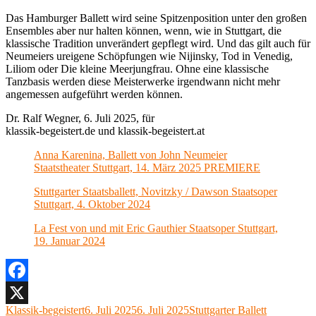
Das Hamburger Ballett wird seine Spitzenposition unter den großen
Ensembles aber nur halten können, wenn, wie in Stuttgart, die
klassische Tradition unverändert gepflegt wird. Und das gilt auch für
Neumeiers ureigene Schöpfungen wie Nijinsky, Tod in Venedig,
Liliom oder Die kleine Meerjungfrau. Ohne eine klassische
Tanzbasis werden diese Meisterwerke irgendwann nicht mehr
angemessen aufgeführt werden können.
Dr. Ralf Wegner, 6. Juli 2025, für
klassik-begeistert.de und klassik-begeistert.at
Anna Karenina, Ballett von John Neumeier
Staatstheater Stuttgart, 14. März 2025 PREMIERE
Stuttgarter Staatsballett, Novitzky / Dawson Staatsoper
Stuttgart, 4. Oktober 2024
La Fest von und mit Eric Gauthier Staatsoper Stuttgart,
19. Januar 2024
Facebook
Autor
Veröffentlicht
Kategorien
Klassik-begeistert
6. Juli 2025
6. Juli 2025
Stuttgarter Ballett
X