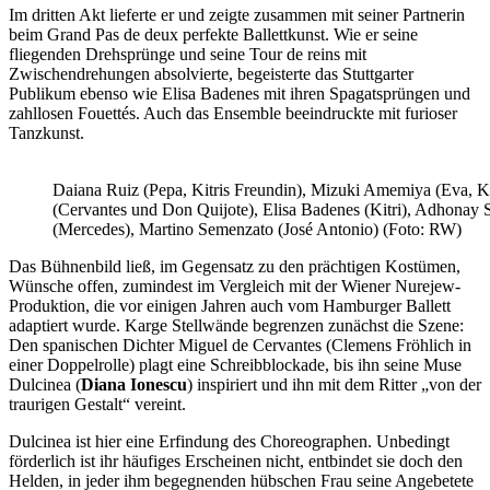
Im dritten Akt lieferte er und zeigte zusammen mit seiner Partnerin
beim Grand Pas de deux perfekte Ballettkunst. Wie er seine
fliegenden Drehsprünge und seine Tour de reins mit
Zwischendrehungen absolvierte, begeisterte das Stuttgarter
Publikum ebenso wie Elisa Badenes mit ihren Spagatsprüngen und
zahllosen Fouettés. Auch das Ensemble beeindruckte mit furioser
Tanzkunst.
Daiana Ruiz (Pepa, Kitris Freundin), Mizuki Amemiya (Eva, K
(Cervantes und Don Quijote), Elisa Badenes (Kitri), Adhonay 
(Mercedes), Martino Semenzato (José Antonio) (Foto: RW)
Das Bühnenbild ließ, im Gegensatz zu den prächtigen Kostümen,
Wünsche offen, zumindest im Vergleich mit der Wiener Nurejew-
Produktion, die vor einigen Jahren auch vom Hamburger Ballett
adaptiert wurde. Karge Stellwände begrenzen zunächst die Szene:
Den spanischen Dichter Miguel de Cervantes (Clemens Fröhlich in
einer Doppelrolle) plagt eine Schreibblockade, bis ihn seine Muse
Dulcinea (
Diana Ionescu
) inspiriert und ihn mit dem Ritter „von der
traurigen Gestalt“ vereint.
Dulcinea ist hier eine Erfindung des Choreographen. Unbedingt
förderlich ist ihr häufiges Erscheinen nicht, entbindet sie doch den
Helden, in jeder ihm begegnenden hübschen Frau seine Angebetete