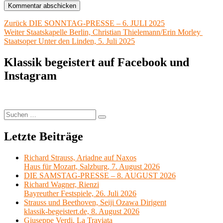
Beitragsnavigation
Vorheriger
Zurück
DIE SONNTAG-PRESSE – 6. JULI 2025
Nächster
Beitrag:
Weiter
Staatskapelle Berlin, Christian Thielemann/Erin Morley
Beitrag:
Staatsoper Unter den Linden, 5. Juli 2025
Klassik begeistert auf Facebook und
Instagram
Suchen
Suchen
nach:
Letzte Beiträge
Richard Strauss, Ariadne auf Naxos
Haus für Mozart, Salzburg, 7. August 2026
DIE SAMSTAG-PRESSE – 8. AUGUST 2026
Richard Wagner, Rienzi
Bayreuther Festspiele, 26. Juli 2026
Strauss und Beethoven, Seiji Ozawa Dirigent
klassik-begeistert.de, 8. August 2026
Giuseppe Verdi, La Traviata