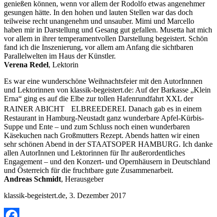
genießen können, wenn vor allem der Rodolfo etwas angenehmer
gesungen hätte. In den hohen und lauten Stellen war das doch
teilweise recht unangenehm und unsauber. Mimi und Marcello
haben mir in Darstellung und Gesang gut gefallen. Musetta hat mich
vor allem in ihrer temperamentvollen Darstellung begeistert. Schön
fand ich die Inszenierung, vor allem am Anfang die sichtbaren
Parallelwelten im Haus der Künstler.
Verena Redel
, Lektorin
Es war eine wunderschöne Weihnachtsfeier mit den AutorInnnen
und Lektorinnen von klassik-begeistert.de: Auf der Barkasse „Klein
Erna“ ging es auf die Elbe zur tollen Hafenrundfahrt XXL der
RAINER ABICHT ELBREEDEREI. Danach gab es in einem
Restaurant in Hamburg-Neustadt ganz wunderbare Apfel-Kürbis-
Suppe und Ente – und zum Schluss noch einen wunderbaren
Käsekuchen nach Großmutters Rezept. Abends hatten wir einen
sehr schönen Abend in der STAATSOPER HAMBURG. Ich danke
allen AutorInnen und Lektorinnen für Ihr außerordentliches
Engagement – und den Konzert- und Opernhäusern in Deutschland
und Österreich für die fruchtbare gute Zusammenarbeit.
Andreas Schmidt
, Herausgeber
klassik-begeistert.de, 3. Dezember 2017