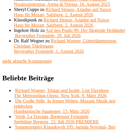
Neuinszenierung, Arena di Verona, 16. August 2025
Sheryl Cupps
zu
Richard Strauss, Ariadne auf Naxos
Haus für Mozart, Salzburg, 2. August 2026
Klassikpunk
zu
Richard Strauss, Ariadne auf Naxos
Haus für Mozart, Salzburg, 2. August 2026
Ingelore Holz
zu
Auf den Punkt 99: Der fliegende Holländer
Bayreuther Festspiele, 29. Juli 2026
Dr. Ralf Wegner
zu
Richard Wagner, Götterdämmerung,
Christian Thielemann
Bayreuther Festspiele, 1. August 2026
mehr aktuelle Kommentare
Beliebte Beiträge
Richard Wagner, Tristan und Isolde, Lise Davidsen
The Metropolitan Opera, New York, 9. März 2026
Die Große Stille, In fernen Welten, Mozarts Musik neu
entdecken
Hamburgische Staatsoper, 15. März 2026
Verdi, La Traviata, Bregenzer Festspiele
Seebühne Bregenz, 22. Juli 2026 PREMIERE
Sommereggers Klassikwelt 195: Jarmila Novotná- Ihre