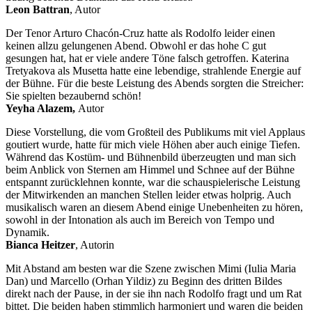
Leon Battran
, Autor
Der Tenor Arturo Chacón-Cruz hatte als Rodolfo leider einen
keinen allzu gelungenen Abend. Obwohl er das hohe C gut
gesungen hat, hat er viele andere Töne falsch getroffen. Katerina
Tretyakova als Musetta hatte eine lebendige, strahlende Energie auf
der Bühne. Für die beste Leistung des Abends sorgten die Streicher:
Sie spielten bezaubernd schön!
Yeyha Alazem,
Autor
Diese Vorstellung, die vom Großteil des Publikums mit viel Applaus
goutiert wurde, hatte für mich viele Höhen aber auch einige Tiefen.
Während das Kostüm- und Bühnenbild überzeugten und man sich
beim Anblick von Sternen am Himmel und Schnee auf der Bühne
entspannt zurücklehnen konnte, war die schauspielerische Leistung
der Mitwirkenden an manchen Stellen leider etwas holprig. Auch
musikalisch waren an diesem Abend einige Unebenheiten zu hören,
sowohl in der Intonation als auch im Bereich von Tempo und
Dynamik.
Bianca Heitzer
, Autorin
Mit Abstand am besten war die Szene zwischen Mimi (Iulia Maria
Dan) und Marcello (Orhan Yildiz) zu Beginn des dritten Bildes
direkt nach der Pause, in der sie ihn nach Rodolfo fragt und um Rat
bittet. Die beiden haben stimmlich harmoniert und waren die beiden