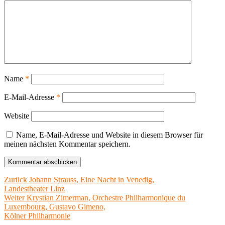
Name
*
E-Mail-Adresse
*
Website
Name, E-Mail-Adresse und Website in diesem Browser für
meinen nächsten Kommentar speichern.
Beitragsnavigation
Vorheriger
Zurück
Johann Strauss, Eine Nacht in Venedig,
Beitrag:
Landestheater Linz
Nächster
Weiter
Krystian Zimerman, Orchestre Philharmonique du
Beitrag:
Luxembourg, Gustavo Gimeno,
Kölner Philharmonie