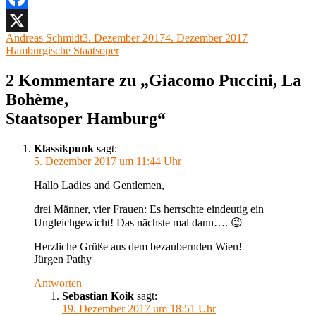
Facebook
Autor
Veröffentlicht
Kategorien
Andreas Schmidt
3. Dezember 2017
4. Dezember 2017
X
am
Hamburgische Staatsoper
2 Kommentare zu „Giacomo Puccini, La
Bohème,
Staatsoper Hamburg“
Klassikpunk
sagt:
5. Dezember 2017 um 11:44 Uhr
Hallo Ladies and Gentlemen,
drei Männer, vier Frauen: Es herrschte eindeutig ein
Ungleichgewicht! Das nächste mal dann…. 😉
Herzliche Grüße aus dem bezaubernden Wien!
Jürgen Pathy
Antworten
Sebastian Koik
sagt:
19. Dezember 2017 um 18:51 Uhr