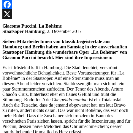
Facebook
X
Giacomo Puccini, La Bohème
Staatsoper Hamburg
, 2. Dezember 2017
Sieben MitarbeiterInnen von klassik-begeistert.de aus
Hamburg und Berlin haben am Samstag in der ausverkauften
Staatsoper Hamburg die wunderbare Oper „La Bohème“ von
Giacomo Puccini besucht. Hier sind ihre Impressionen:
Es ist fröstelnd kalt in Hamburg. Die Stadt leuchtet, verströmt
vorweihnachtliche Behaglichkeit. Beste Voraussetzungen für „La
Bohème“ in der Staatsoper. Auf eine Sternstunde muss man an
diesem Abend leider verzichten. Stattdessen gibt man sich mit ein
paar Sternmomentchen zufrieden. Der Tenor des Abends, Arturo
Chacón-Cruz, hinterlässt eher ein flaues Gefühl und trübt die
Stimmung. Rodolfos Arie
Che gelida manina
ist ein Totalausfall.
Auch die Tatsache, dass da jemand abgewartet hat, um laut Bravo
zu rufen, ändert nichts daran. Das war nicht Bohème, das war doch
mehr Bohei. Dass die Zuschauer sich trotzdem in Bann des
verschneiten Paris ziehen lassen, spricht für die Inszenierung und für
Puccini, dessen naive Melodien das Ohr umschmeicheln; dessen
traurig bebende Dramatik das Herz erfasst.