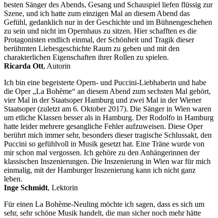
besten Sänger des Abends, Gesang und Schauspiel liefen flüssig zur
Szene, und ich hatte zum einzigen Mal an diesem Abend das
Gefühl, gedanklich nur in der Geschichte und im Bühnengeschehen
zu sein und nicht im Opernhaus zu sitzen. Hier schafften es die
Protagonisten endlich einmal, der Schönheit und Tragik dieser
berühmten Liebesgeschichte Raum zu geben und mit den
charakterlichen Eigenschaften ihrer Rollen zu spielen.
Ricarda Ott
, Autorin
Ich bin eine begeisterte Opern- und Puccini-Liebhaberin und habe
die Oper „La Bohème“ an diesem Abend zum sechsten Mal gehört,
vier Mal in der Staatsoper Hamburg und zwei Mal in der Wiener
Staatsoper (zuletzt am 6. Oktober 2017). Die Sänger in Wien waren
um etliche Klassen besser als in Hamburg. Der Rodolfo in Hamburg
hatte leider mehrere gesangliche Fehler aufzuweisen. Diese Oper
berührt mich immer sehr, besonders dieser tragische Schlussakt, den
Puccini so gefühlvoll in Musik gesetzt hat. Eine Träne wurde von
mir schon mal vergossen. Ich gehöre zu den Anhängerinnen der
klassischen Inszenierungen. Die Inszenierung in Wien war für mich
einmalig, mit der Hamburger Inszenierung kann ich nicht ganz
leben.
Inge Schmidt
, Lektorin
Für einen La Bohème-Neuling möchte ich sagen, dass es sich um
sehr, sehr schöne Musik handelt, die man sicher noch mehr hätte