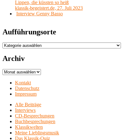
Lippen, die küssten so heiß
klassik-begeistert.de, 27. Juli 2023
Interview Genny Basso
Aufführungsorte
Aufführungsorte
Archiv
Archiv
Kontakt
Datenschutz
Impressum
Alle Beiträge
Interviews
CD-Besprechungen
Buchbesprechungen
Klassikwelten
Meine Lieblingsmusik
Das Klassik-Quiz