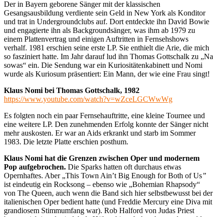
Der in Bayern geborene Sänger mit der klassischen
Gesangsausbildung verdiente sein Geld in New York als Konditor
und trat in Undergroundclubs auf. Dort entdeckte ihn David Bowie
und engagierte ihn als Backgroundsänger, was ihm ab 1979 zu
einem Plattenvertrag und einigen Auftritten in Fernsehshows
verhalf. 1981 erschien seine erste LP. Sie enthielt die Arie, die mich
so fasziniert hatte. Im Jahr darauf lud ihn Thomas Gottschalk zu „Na
sowas“ ein. Die Sendung war ein Kuriositätenkabinett und Nomi
wurde als Kuriosum präsentiert: Ein Mann, der wie eine Frau singt!
Klaus Nomi bei Thomas Gottschalk, 1982
https://www.youtube.com/watch?v=wZceLGCWwWg
Es folgten noch ein paar Fernsehauftritte, eine kleine Tournee und
eine weitere LP. Den zunehmenden Erfolg konnte der Sänger nicht
mehr auskosten. Er war an Aids erkrankt und starb im Sommer
1983. Die letzte Platte erschien posthum.
Klaus Nomi hat die Grenzen zwischen Oper und modernem
Pop aufgebrochen.
Die Sparks hatten oft durchaus etwas
Opernhaftes. Aber „This Town Ain’t Big Enough for Both of Us
”
ist eindeutig ein Rocksong – ebenso wie „Bohemian Rhapsody“
von The Queen, auch wenn die Band sich hier selbstbewusst bei der
italienischen Oper bedient hatte (und Freddie Mercury eine Diva mit
grandiosem Stimmumfang war). Rob Halford von Judas Priest