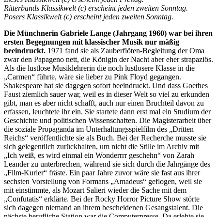
Ritterbands Klassikwelt (c) erscheint jeden zweiten Sonntag.
Posers Klassikwelt (c) erscheint jeden zweiten Sonntag.
Die Münchnerin Gabriele Lange (Jahrgang 1960) war bei ihren
ersten Begegnungen mit klassischer Musik nur mäßig
beeindruckt.
1971 fand sie als Zauberflöten-Begleitung der Oma
zwar den Papageno nett, die Königin der Nacht aber eher strapaziös.
Als die lustlose Musiklehrerin die noch lustlosere Klasse in die
„Carmen“ führte, wäre sie lieber zu Pink Floyd gegangen.
Shakespeare hat sie dagegen sofort beeindruckt. Und dass Goethes
Faust ziemlich sauer war, weil es in dieser Welt so viel zu erkunden
gibt, man es aber nicht schafft, auch nur einen Bruchteil davon zu
erfassen, leuchtete ihr ein. Sie startete dann erst mal ein Studium der
Geschichte und politischen Wissenschaften. Die Magisterarbeit über
die soziale Propaganda im Unterhaltungsspielfilm des „Dritten
Reichs“ veröffentlichte sie als Buch. Bei der Recherche musste sie
sich gelegentlich zurückhalten, um nicht die Stille im Archiv mit
„Ich weiß, es wird einmal ein Wonderrrr geschehn“ von Zarah
Leander zu unterbrechen, während sie sich durch die Jahrgänge des
„Film-Kurier“ fräste. Ein paar Jahre zuvor wäre sie fast aus ihrer
sechsten Vorstellung von Formans „Amadeus“ geflogen, weil sie
mit einstimmte, als Mozart Salieri wieder die Sache mit dem
„Confutatis“ erklärte. Bei der Rocky Horror Picture Show störte
sich dagegen niemand an ihrem bescheidenen Gesangstalent. Die
nächste berufliche Station war die Computerpresse. Da erlebte sie