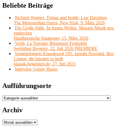
Beliebte Beiträge
Richard Wagner, Tristan und Isolde, Lise Davidsen
The Metropolitan Opera, New York, 9. März 2026
Die Große Stille, In fernen Welten, Mozarts Musik neu
entdecken
Hamburgische Staatsoper, 15. März 2026
Verdi, La Traviata, Bregenzer Festspiele
Seebühne Bregenz, 22. Juli 2026 PREMIERE
Sommereggers Klassikwelt 195: Jarmila Novotná- Ihre
Lippen, die küssten so heiß
klassik-begeistert.de, 27. Juli 2023
Interview Genny Basso
Aufführungsorte
Aufführungsorte
Archiv
Archiv