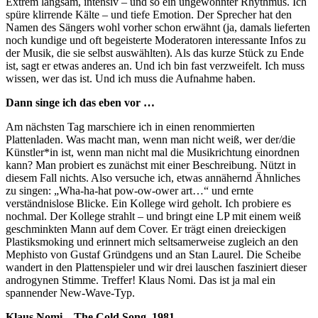
Extrem langsam, intensiv – und so ein ungewohnter Rhythmus. Ich
spüre klirrende Kälte – und tiefe Emotion. Der Sprecher hat den
Namen des Sängers wohl vorher schon erwähnt (ja, damals lieferten
noch kundige und oft begeisterte Moderatoren interessante Infos zu
der Musik, die sie selbst auswählten). Als das kurze Stück zu Ende
ist, sagt er etwas anderes an. Und ich bin fast verzweifelt. Ich muss
wissen, wer das ist. Und ich muss die Aufnahme haben.
Dann singe ich das eben vor …
Am nächsten Tag marschiere ich in einen renommierten
Plattenladen. Was macht man, wenn man nicht weiß, wer der/die
Künstler*in ist, wenn man nicht mal die Musikrichtung einordnen
kann? Man probiert es zunächst mit einer Beschreibung. Nützt in
diesem Fall nichts. Also versuche ich, etwas annähernd Ähnliches
zu singen: „Wha-ha-hat pow-ow-ower art…“ und ernte
verständnislose Blicke. Ein Kollege wird geholt. Ich probiere es
nochmal. Der Kollege strahlt – und bringt eine LP mit einem weiß
geschminkten Mann auf dem Cover. Er trägt einen dreieckigen
Plastiksmoking und erinnert mich seltsamerweise zugleich an den
Mephisto von Gustaf Gründgens und an Stan Laurel. Die Scheibe
wandert in den Plattenspieler und wir drei lauschen fasziniert dieser
androgynen Stimme. Treffer! Klaus Nomi. Das ist ja mal ein
spannender New-Wave-Typ.
Klaus Nomi – The Cold Song, 1981