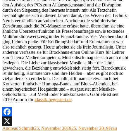
den Aufstieg des PCs zum Alltagsgegenstand und die Disruption
durch den Siegeszug des Internets intensiv mit. Als Textchefin
beschäftigte sie sich in diesen Jahren damit, das Wissen der Technik-
Nerds verständlich aufzubereiten. Nachdem die schöpferische
Zerstörung auch die PC-Magazine erfasst hatte, übernahm sie eine
ähnliche Übersetzerfunktion als Pressebeauftragte sowie textendes
Multifunktionswerkzeug in der Finanzbranche. Vier Wochen darauf
ging Lehman pleite. Für Erklärungsbedarf und Entertainment war
also reichlich gesorgt. Heute arbeitet sie als freie Journalistin. Unter
anderem verfasste sie für Brockhaus einen Online-Kurs für Lehrer
zum Thema Medienkompetenz. Musikalisch mag sie sich auch nicht
festlegen. Die Liebe zur klassischen Musik ist über die Jahre
gewachsen, die Beziehung entwickelt sich stetig fort. Barockmusik
ist ihr heilig, Kontratenöre sind ihre Helden – aber es gibt noch so
viel anderes zu entdecken. Deshalb trifft man sie etwa auch bei
Konzerten finnischer Humppa-Bands, auf Blues-Abenden, bei
einem bayerischen Hoagascht und – ausgerüstet mit Musiker-
Gehörschutz – auf Metal- oder Punkkonzerten. Gabriele ist seit
2019 Autorin für
klassik-begeistert.de
.
Facebook
Autor
Veröffentlicht
Kategorien
Andreas Schmidt
25. November 2019
25. November 2019
Frau
X