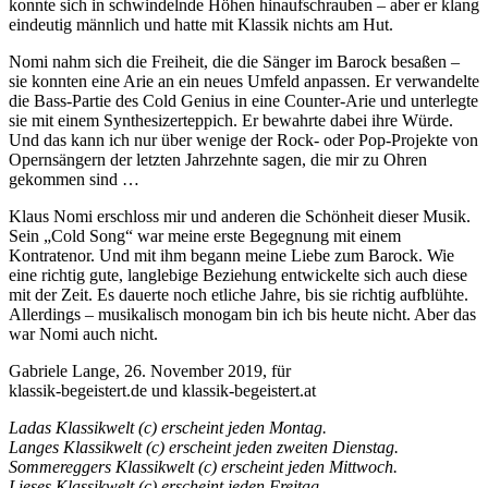
konnte sich in schwindelnde Höhen hinaufschrauben – aber er klang
eindeutig männlich und hatte mit Klassik nichts am Hut.
Nomi nahm sich die Freiheit, die die Sänger im Barock besaßen –
sie konnten eine Arie an ein neues Umfeld anpassen. Er verwandelte
die Bass-Partie des Cold Genius in eine Counter-Arie und unterlegte
sie mit einem Synthesizerteppich. Er bewahrte dabei ihre Würde.
Und das kann ich nur über wenige der Rock- oder Pop-Projekte von
Opernsängern der letzten Jahrzehnte sagen, die mir zu Ohren
gekommen sind …
Klaus Nomi erschloss mir und anderen die Schönheit dieser Musik.
Sein „Cold Song“ war meine erste Begegnung mit einem
Kontratenor. Und mit ihm begann meine Liebe zum Barock. Wie
eine richtig gute, langlebige Beziehung entwickelte sich auch diese
mit der Zeit. Es dauerte noch etliche Jahre, bis sie richtig aufblühte.
Allerdings – musikalisch monogam bin ich bis heute nicht. Aber das
war Nomi auch nicht.
Gabriele Lange, 26. November 2019, für
klassik-begeistert.de und klassik-begeistert.at
Ladas Klassikwelt (c) erscheint jeden Montag.
Langes Klassikwelt (c) erscheint jeden zweiten Dienstag.
Sommereggers Klassikwelt (c) erscheint jeden Mittwoch.
Lieses Klassikwelt (c) erscheint jeden Freitag.