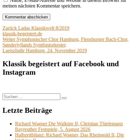
Name, E-Mail-Adresse und Website in diesem Browser für
meinen nächsten Kommentar speichern.
Beitragsnavigation
Vorheriger
Zurück
Ladas Klassikwelt 8/2019
Beitrag:
klassik-begeistert.de
Nächster
Weiter
Symphonischer Chor Hamburg, Flensburger Bach-Chor,
Beitrag:
Sønderjyllands Symfoniorkester,
Laeiszhalle Hamburg, 24. November 2019
Klassik begeistert auf Facebook und
Instagram
Suchen
Suchen
nach:
Letzte Beiträge
Richard Wagner Die Walküre II, Christian Thielemann
Bayreuther Festspiele, 5. August 2026
Halbzeitbilanz: Richard Wagner, Das Rheingold II, Die