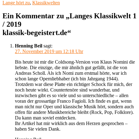
am
Lange hört zu
,
Klassikwelten
Ein Kommentar zu „Langes Klassikwelt 1
/ 2019
klassik-begeistert.de“
Henning Beil
sagt:
27. November 2019 um 12:18 Uhr
Bis heute ist mir die Coldsong-Version von Klaus Nomini die
liebste. Die einzige, die mir ähnlich gut gefällt, ist die von
Andreas Scholl. Als ich Nomi zum erstmal hörte, war ich
schon lange Opernliebhaber (ich bin Jahrgang 1944).
Trotzdem war diese Platte ein richtiger Schock für mich, der
noch heute wirkt. Countertenöre sind wunderbar, und
inzwischen gibt es so viele und so unterschiedliche – allen
voran der grossartige Franco Fagioli. Ich finde es gut, wenn
man nicht nur Oper und klassische Musik hört, sondern auch
offen für andere Musikbereiche bleibt (Rock, Pop, Folklore).
Da kann man soviel entdecken.
Ihr Artikel hat mir wirklich aus dem Herzen gesprochen –
haben Sie vielen Dank.