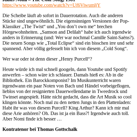
https://www.youtube.com/watch?v=Uf6ViwumljY
Die Scheibe läuft ab sofort in Dauerrotation. Auch die anderen
Stücke sind ungewöhnlich. Die eigensinnigen Versionen der Pop-
Klassiker „The Twist“ und „You don’t own me“ brechen
Hörgewohnheiten. „Samson and Delilah“ habe ich auch irgendwie
anders in Erinnerung (und: Wer war nochmal Camille Saint-Saëns?).
Die neuen Songs wie „Total Eclipse“ sind ein bisschen irre und sehr
spannend. Aber völlig gefesselt bin ich von diesem „Cold Song“.
Wer war oder ist denn dieser „Henry Purcell“?
Heute würde ich mal schnell googeln, dann Youtube und Spotify
anwerfen – schon wäre ich schlauer. Damals hieß es: Ab in die
Bibliothek. Ein Barockkomponist? Im Musikunterricht waren
irgendwann ein paar Noten von Bach und Händel vorbeigeflogen,
lieblos von der resignierten Dauerwellendame in Tweedrock und
Twinset angespielt. Hätte nicht gedacht, dass die Art Musik so cool
klingen könnte. Noch mal zu den netten Jungs in den Plattenladen:
Habt ihr was von diesem Purcell? King Arthur? Kann ich mir mal
diese Arie anhören? Oh. Das ist ja ein Bass?! Irgendwie auch toll.
Aber Nomi finde ich besser …
Kontratenor bei Thomas Gottschalk