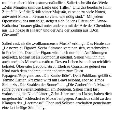
routiniert aber leider textunverständlich. Salieri schmäht das Werk:
„Zehn Minuten sinnlose Läufe und Triller.“ Und das berühmte Film-
Zitat fällt: Auf die Kritik seiner Majestät, es seien zu viele Noten,
antwortet Mozart: „Genau so viele, wie nötig sind.“ Mit jedem
Opernstück, das nun folgt, steigert sich Salieris Eifersucht. Anna-
Katharina Tonauer glänzt unter anderem mit der Arie des Cherubino
aus „Le nozze di Figaro“ und der Arie der Zerlina aus „Don
Giovanni“.
Salieri rast, als die „vollkommenste Musik“ erklingt: Das Finale aus
„Le nozze di Figaro“. Sechs Stimmen vereinen sich, verschmelzen
in Perfektion. Doch der Figaro wird nach nur neun Aufführungen
abgesetzt, Mozart ist als Komponist erledigt. Salieri will ihn nun
auch noch als Mensch zerstören. Dessen Leben ist auch so reichlich
belastet: Übervater Leopold stirbt, Ehefrau Constanze gebiert ein
Kind nach dem anderen, unter anderem zum Duett
Papagena/Papageno aus „Die Zauberflöte“. Dem Publikum gefällt’s.
Tamino Lucian Krasznec wird mit Bravi belohnt, ebenso Timos
Sirlantzis „Die Strahlen der Sonne“ aus „Die Zauberflöte“. Mozart
schreibt verzweifelt zeitgleich am Requiem, Salieri frisst fast
wahnsinnig die Notenblätter. „Zehn Jahre meines Hasses haben dich
umgebracht,“ schleudert er Mozart entgegen. Amadeus stirbt zu den
Klängen des „Lacrimosa“. Chor und Solisten erschaffen gemeinsam
eine fast heilige Stimmung.