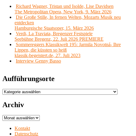
Richard Wagner, Tristan und Isolde, Lise Davidsen
The Metropolitan Opera, New York, 9. März 2026
Die Große Stille, In fernen Welten, Mozarts Musik neu
entdecken
Hamburgische Staatsoper, 15. März 2026
Verdi, La Traviata, Bregenzer Festspiele
Seebühne Bregenz, 22. Juli 2026 PREMIERE
Sommereggers Klassikwelt 195: Jarmila Novotná- Ihre
Lippen, die küssten so heiß
klassik-begeistert.de, 27. Juli 2023
Interview Genny Basso
Aufführungsorte
Aufführungsorte
Archiv
Archiv
Kontakt
Datenschutz