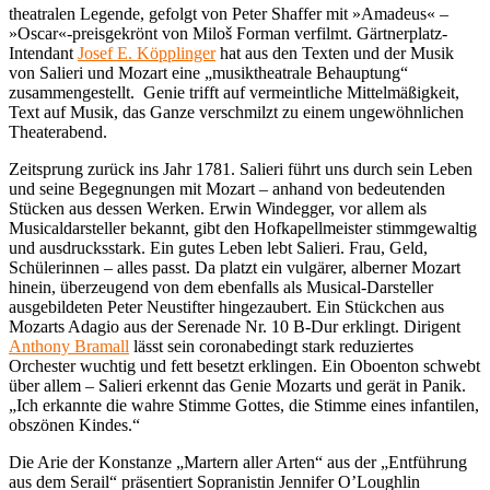
theatralen Legende, gefolgt von Peter Shaffer mit »Amadeus« –
»Oscar«-preisgekrönt von Miloš Forman verfilmt. Gärtnerplatz-
Intendant
Josef E. Köpplinger
hat aus den Texten und der Musik
von Salieri und Mozart eine „musiktheatrale Behauptung“
zusammengestellt. Genie trifft auf vermeintliche Mittelmäßigkeit,
Text auf Musik, das Ganze verschmilzt zu einem ungewöhnlichen
Theaterabend.
Zeitsprung zurück ins Jahr 1781. Salieri führt uns durch sein Leben
und seine Begegnungen mit Mozart – anhand von bedeutenden
Stücken aus dessen Werken. Erwin Windegger, vor allem als
Musicaldarsteller bekannt, gibt den Hofkapellmeister stimmgewaltig
und ausdrucksstark. Ein gutes Leben lebt Salieri. Frau, Geld,
Schülerinnen – alles passt. Da platzt ein vulgärer, alberner Mozart
hinein, überzeugend von dem ebenfalls als Musical-Darsteller
ausgebildeten Peter Neustifter hingezaubert. Ein Stückchen aus
Mozarts Adagio aus der Serenade Nr. 10 B-Dur erklingt. Dirigent
Anthony Bramall
lässt sein coronabedingt stark reduziertes
Orchester wuchtig und fett besetzt erklingen. Ein Oboenton schwebt
über allem – Salieri erkennt das Genie Mozarts und gerät in Panik.
„Ich erkannte die wahre Stimme Gottes, die Stimme eines infantilen,
obszönen Kindes.“
Die Arie der Konstanze „Martern aller Arten“ aus der „Entführung
aus dem Serail“ präsentiert Sopranistin Jennifer O’Loughlin