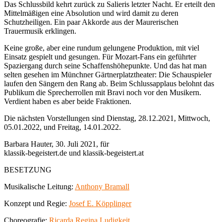
Das Schlussbild kehrt zurück zu Salieris letzter Nacht. Er erteilt den
Mittelmäßigen eine Absolution und wird damit zu deren
Schutzheiligen. Ein paar Akkorde aus der Maurerischen
Trauermusik erklingen.
Keine große, aber eine rundum gelungene Produktion, mit viel
Einsatz gespielt und gesungen. Für Mozart-Fans ein geführter
Spaziergang durch seine Schaffenshöhepunkte. Und das hat man
selten gesehen im Münchner Gärtnerplatztheater: Die Schauspieler
laufen den Sängern den Rang ab. Beim Schlussapplaus belohnt das
Publikum die Sprecherrollen mit Bravi noch vor den Musikern.
Verdient haben es aber beide Fraktionen.
Die nächsten Vorstellungen sind Dienstag, 28.12.2021, Mittwoch,
05.01.2022, und Freitag, 14.01.2022.
Barbara Hauter, 30. Juli 2021, für
klassik-begeistert.de und klassik-begeistert.at
BESETZUNG
Musikalische Leitung:
Anthony Bramall
Konzept und Regie:
Josef E. Köpplinger
Choreografie:
Ricarda Regina Ludigkeit