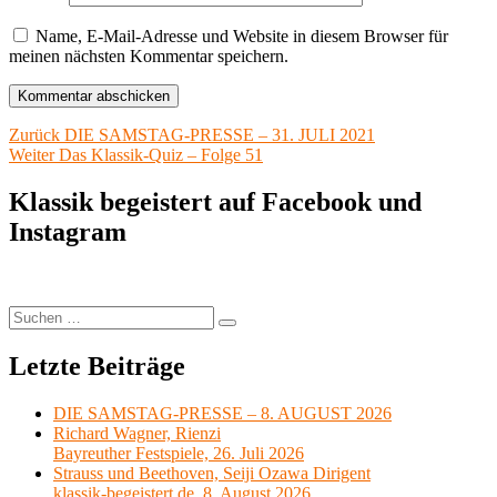
Name, E-Mail-Adresse und Website in diesem Browser für
meinen nächsten Kommentar speichern.
Beitragsnavigation
Vorheriger
Zurück
DIE SAMSTAG-PRESSE – 31. JULI 2021
Nächster
Beitrag:
Weiter
Das Klassik-Quiz – Folge 51
Beitrag:
Klassik begeistert auf Facebook und
Instagram
Suchen
Suchen
nach:
Letzte Beiträge
DIE SAMSTAG-PRESSE – 8. AUGUST 2026
Richard Wagner, Rienzi
Bayreuther Festspiele, 26. Juli 2026
Strauss und Beethoven, Seiji Ozawa Dirigent
klassik-begeistert.de, 8. August 2026