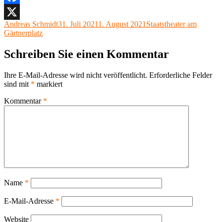
Facebook
Autor
Veröffentlicht
Kategorien
Andreas Schmidt
31. Juli 2021
1. August 2021
Staatstheater am
X
am
Gärtnerplatz
Schreiben Sie einen Kommentar
Ihre E-Mail-Adresse wird nicht veröffentlicht.
Erforderliche Felder
sind mit
*
markiert
Kommentar
*
Name
*
E-Mail-Adresse
*
Website