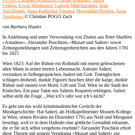
FOTO: Christian Schleinzer
,
Lucian Krasznec
,
Mária
Celeng
,
Erwin Windegger
,
Ludwig Mittelhammer
,
Julia
Sturzlbaum
,
Anna-Katharina Tonauer
,
Maximilian Berling
,
Anna
Agathonos
© Christian POGO Zach
von Barbara Hauter
In Anlehnung und unter Verwendung von Zitaten aus Peter Shaffers
»Amadeus«, Alexander Puschkins »Mozart und Salieri« sowie
Zeitungsmeldungen und Zeitzeugenberichten aus den Jahren 1781
bis 1825
Wien 1823: Auf der Bühne ein Rollstuhl mit einem gebrochenen
alten Mann in seiner letzten Lebensnacht. Antonio Salieri,
versunken in Selbstgesprächen, hadert mit Gott. Totenglocken
schlagen drohend, dunkle Figuren huschen über die karge, dunkle
Bühne und raunen von Mord, Gift und Tod. Wien ist die Stadt des
Klatsches. Ein paar Takte aus Salieris Requiem erklingen. Salieri
selbst stellt die Frage. „War ich’s oder war ich’s nicht?
Es geht um das wohl krimininalistischte Gerücht der
Musikgeschichte: Hat Salieri, als Hofkapellmeister Mozarts Kollege
in Wien, seinen Rivalen im Dezember 1791 aus Neid und Missgunst
beseitigt, weil er in dem Hallodri eine göttliche Genialität erkannte,
die er für sich selbst vergebens ersehnte? Alexander Puschkin erhob
diese Theorie mit seinem Versdrama »Mozart und Salieri« zur