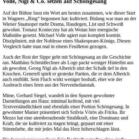
Volle, Nigl & Co. setzen auf Schöngesang
Auf der Bühne fasst ein Wort am besten zusammen, wie dieser Start
in Wagners „Ring“ begonnen hat: kultiviert. Bislang war man an der
Wiener Staatsoper mehr Drama, Haudegen, List und Schweiß
gewohnt. Tomasz Konieczny hat als Wotan hier energische
Maßstäbe gesetzt. Michael Volle agiert nun komplett konträr.
Diszipliniert, mit der Noblesse eines Shakespeare-Königs. Diesen
Vergleich hatte man mal in einem Feuilleton gezogen.
Auch der Rest der Sippe geht mit Schöngesang an die Geschichte
ran. Matthäus Schmidlechner als Loge packt weniger Hinterlist aus
als gewohnt. Georg Nigl als Alberich sitzt der Schalk tief in den
Knochen. Generell spielt er groteske Partien, die er dem Alberich
auch einflößt. Sein Fluch wirkt weniger boshaft, eher wie der
Ausbruch eines Irren aus der Nervenheilanstalt.
Mime, Gerhard Siegel, wandelt in den Spuren gewohnter
Darstellungen am Haus: minimal keifend, mit viel
Textverständlichkeit und ebenfalls einer Portion Schöngesang. In
gewohnter Manier präsentiert sich Szilvia Vörös als Fricka. Ihr
Mezzo hat eine atemberaubende Strahlkraft, eine Dominanz und
Kraft, die sie kultiviert zu tragen bringt, gepaart mit einer
Stimmfarbe, die mir jedes Mal das Herz höherschlagen lässt.