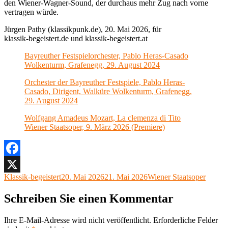
den Wiener-Wagner-Sound, der durchaus mehr Zug nach vorne
vertragen würde.
Jürgen Pathy (klassikpunk.de), 20. Mai 2026, für
klassik-begeistert.de und klassik-begeistert.at
Bayreuther Festspielorchester, Pablo Heras-Casado
Wolkenturm, Grafenegg, 29. August 2024
Orchester der Bayreuther Festspiele, Pablo Heras-
Casado, Dirigent, Walküre Wolkenturm, Grafenegg,
29. August 2024
Wolfgang Amadeus Mozart, La clemenza di Tito
Wiener Staatsoper, 9. März 2026 (Premiere)
Facebook
Autor
Veröffentlicht
Kategorien
Klassik-begeistert
20. Mai 2026
21. Mai 2026
Wiener Staatsoper
X
am
Schreiben Sie einen Kommentar
Ihre E-Mail-Adresse wird nicht veröffentlicht.
Erforderliche Felder