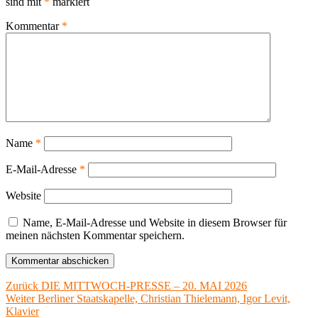
sind mit
*
markiert
Kommentar
*
Name
*
E-Mail-Adresse
*
Website
Name, E-Mail-Adresse und Website in diesem Browser für
meinen nächsten Kommentar speichern.
Beitragsnavigation
Vorheriger
Zurück
DIE MITTWOCH-PRESSE – 20. MAI 2026
Nächster
Beitrag:
Weiter
Berliner Staatskapelle, Christian Thielemann, Igor Levit,
Beitrag:
Klavier