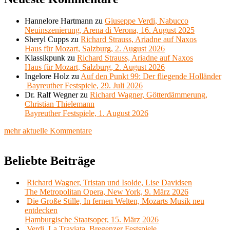
Hannelore Hartmann
zu
Giuseppe Verdi, Nabucco
Neuinszenierung, Arena di Verona, 16. August 2025
Sheryl Cupps
zu
Richard Strauss, Ariadne auf Naxos
Haus für Mozart, Salzburg, 2. August 2026
Klassikpunk
zu
Richard Strauss, Ariadne auf Naxos
Haus für Mozart, Salzburg, 2. August 2026
Ingelore Holz
zu
Auf den Punkt 99: Der fliegende Holländer
Bayreuther Festspiele, 29. Juli 2026
Dr. Ralf Wegner
zu
Richard Wagner, Götterdämmerung,
Christian Thielemann
Bayreuther Festspiele, 1. August 2026
mehr aktuelle Kommentare
Beliebte Beiträge
Richard Wagner, Tristan und Isolde, Lise Davidsen
The Metropolitan Opera, New York, 9. März 2026
Die Große Stille, In fernen Welten, Mozarts Musik neu
entdecken
Hamburgische Staatsoper, 15. März 2026
Verdi, La Traviata, Bregenzer Festspiele