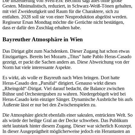
Die Inszenierung von Sven-Eric Bechtolf sagt alles ohne große
Gesten. Minimalistisch, reduziert, in Schwarz-Weiß-Tönen gehalten,
mit viel Zweideutigkeit und Raum für die Charaktere, sich zu
entfalten. 2028 soll sie von einer Neuproduktion abgelöst werden.
Regisseur Ersan Mondtag möchte die Gerüchte nicht bestätigen,
dass er dafür den Zuschlag erhalten habe.
Bayreuther Atmosphäre in Wien
Das Dirigat gibt zum Nachdenken. Dieser Zugang hat schon etwas
Einzigartiges. Bereits bei Mozarts „Titus“ hatte Pablo Heras-Casado
gezeigt, er packt die Sachen anders an. Diese Abweichung von der
Norm hat viele interessante Aspekte.
Es wirkt, als wolle er Bayreuth nach Wien bringen. Dort hatte
Heras-Casado den „Parsifal“ dirigiert. Genauso wirkt dieses
„Rheingold“-Dirigat. Viel darauf bedacht, die Balance zwischen
Bühne und Orchestergraben zu wahren. Niedergebügelt wird bei
Heras-Casado kein einziger Sänger. Dynamische Ausbrüche bis aufs
Äußerste lässt er nur bei den Zwischenspielen zu.
Die Atmosphäre gleicht ebenfalls einer sakralen, entrückten Welt. So
als würde der heilige Gral an der Decke schweben. Das Publikum
steht lautstark hinter diesem Zugang. Dieser war sicherlich Konzept.
In dieser Ausgeprägtheit möglicherweise jedoch ein Herantasten an