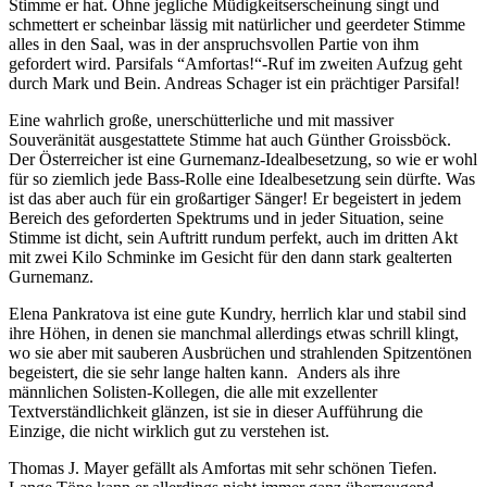
Stimme er hat. Ohne jegliche Müdigkeitserscheinung singt und
schmettert er scheinbar lässig mit natürlicher und geerdeter Stimme
alles in den Saal, was in der anspruchsvollen Partie von ihm
gefordert wird. Parsifals “Amfortas!“-Ruf im zweiten Aufzug geht
durch Mark und Bein. Andreas Schager ist ein prächtiger Parsifal!
Eine wahrlich große, unerschütterliche und mit massiver
Souveränität ausgestattete Stimme hat auch Günther Groissböck.
Der Österreicher ist eine Gurnemanz-Idealbesetzung, so wie er wohl
für so ziemlich jede Bass-Rolle eine Idealbesetzung sein dürfte. Was
ist das aber auch für ein großartiger Sänger! Er begeistert in jedem
Bereich des geforderten Spektrums und in jeder Situation, seine
Stimme ist dicht, sein Auftritt rundum perfekt, auch im dritten Akt
mit zwei Kilo Schminke im Gesicht für den dann stark gealterten
Gurnemanz.
Elena Pankratova ist eine gute Kundry, herrlich klar und stabil sind
ihre Höhen, in denen sie manchmal allerdings etwas schrill klingt,
wo sie aber mit sauberen Ausbrüchen und strahlenden Spitzentönen
begeistert, die sie sehr lange halten kann. Anders als ihre
männlichen Solisten-Kollegen, die alle mit exzellenter
Textverständlichkeit glänzen, ist sie in dieser Aufführung die
Einzige, die nicht wirklich gut zu verstehen ist.
Thomas J. Mayer gefällt als Amfortas mit sehr schönen Tiefen.