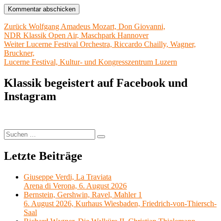
Beitragsnavigation
Vorheriger
Zurück
Wolfgang Amadeus Mozart, Don Giovanni,
Beitrag:
NDR Klassik Open Air, Maschpark Hannover
Nächster
Weiter
Lucerne Festival Orchestra, Riccardo Chailly, Wagner,
Beitrag:
Bruckner,
Lucerne Festival, Kultur- und Kongresszentrum Luzern
Klassik begeistert auf Facebook und
Instagram
Suchen
Suchen
nach:
Letzte Beiträge
Giuseppe Verdi, La Traviata
Arena di Verona, 6. August 2026
Bernstein, Gershwin, Ravel, Mahler 1
6. August 2026, Kurhaus Wiesbaden, Friedrich-von-Thiersch-
Saal