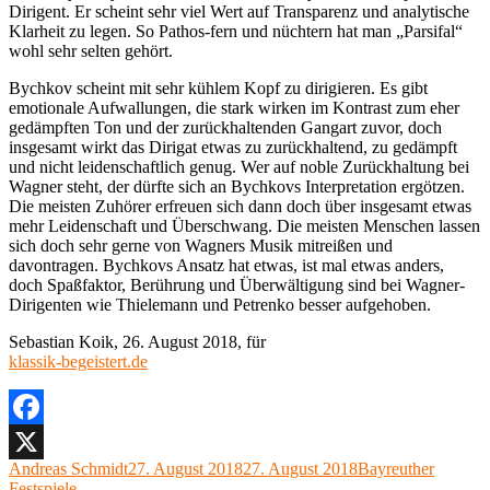
Dirigent. Er scheint sehr viel Wert auf Transparenz und analytische
Klarheit zu legen. So Pathos-fern und nüchtern hat man „Parsifal“
wohl sehr selten gehört.
Bychkov scheint mit sehr kühlem Kopf zu dirigieren. Es gibt
emotionale Aufwallungen, die stark wirken im Kontrast zum eher
gedämpften Ton und der zurückhaltenden Gangart zuvor, doch
insgesamt wirkt das Dirigat etwas zu zurückhaltend, zu gedämpft
und nicht leidenschaftlich genug. Wer auf noble Zurückhaltung bei
Wagner steht, der dürfte sich an Bychkovs Interpretation ergötzen.
Die meisten Zuhörer erfreuen sich dann doch über insgesamt etwas
mehr Leidenschaft und Überschwang. Die meisten Menschen lassen
sich doch sehr gerne von Wagners Musik mitreißen und
davontragen. Bychkovs Ansatz hat etwas, ist mal etwas anders,
doch Spaßfaktor, Berührung und Überwältigung sind bei Wagner-
Dirigenten wie Thielemann und Petrenko besser aufgehoben.
Sebastian Koik, 26. August 2018, für
klassik-begeistert.de
Facebook
Autor
Veröffentlicht
Kategorien
Andreas Schmidt
27. August 2018
27. August 2018
Bayreuther
X
am
Festspiele