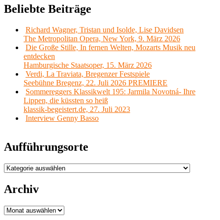
Beliebte Beiträge
Richard Wagner, Tristan und Isolde, Lise Davidsen
The Metropolitan Opera, New York, 9. März 2026
Die Große Stille, In fernen Welten, Mozarts Musik neu
entdecken
Hamburgische Staatsoper, 15. März 2026
Verdi, La Traviata, Bregenzer Festspiele
Seebühne Bregenz, 22. Juli 2026 PREMIERE
Sommereggers Klassikwelt 195: Jarmila Novotná- Ihre
Lippen, die küssten so heiß
klassik-begeistert.de, 27. Juli 2023
Interview Genny Basso
Aufführungsorte
Aufführungsorte
Archiv
Archiv