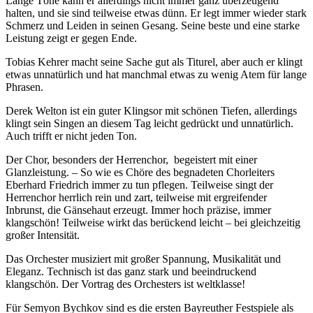
Lange Töne kann er allerdings nicht immer ganz überzeugend
halten, und sie sind teilweise etwas dünn. Er legt immer wieder stark
Schmerz und Leiden in seinen Gesang. Seine beste und eine starke
Leistung zeigt er gegen Ende.
Tobias Kehrer macht seine Sache gut als Titurel, aber auch er klingt
etwas unnatürlich und hat manchmal etwas zu wenig Atem für lange
Phrasen.
Derek Welton ist ein guter Klingsor mit schönen Tiefen, allerdings
klingt sein Singen an diesem Tag leicht gedrückt und unnatürlich.
Auch trifft er nicht jeden Ton.
Der Chor, besonders der Herrenchor, begeistert mit einer
Glanzleistung. – So wie es Chöre des begnadeten Chorleiters
Eberhard Friedrich immer zu tun pflegen. Teilweise singt der
Herrenchor herrlich rein und zart, teilweise mit ergreifender
Inbrunst, die Gänsehaut erzeugt. Immer hoch präzise, immer
klangschön! Teilweise wirkt das berückend leicht – bei gleichzeitig
großer Intensität.
Das Orchester musiziert mit großer Spannung, Musikalität und
Eleganz. Technisch ist das ganz stark und beeindruckend
klangschön. Der Vortrag des Orchesters ist weltklasse!
Für Semyon Bychkov sind es die ersten Bayreuther Festspiele als