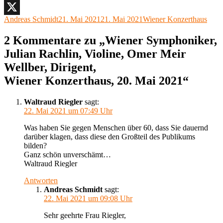
Facebook
Autor
Veröffentlicht
Kategorien
Andreas Schmidt
21. Mai 2021
21. Mai 2021
Wiener Konzerthaus
X
am
2 Kommentare zu „Wiener Symphoniker,
Julian Rachlin, Violine, Omer Meir
Wellber, Dirigent,
Wiener Konzerthaus, 20. Mai 2021“
Waltraud Riegler
sagt:
22. Mai 2021 um 07:49 Uhr
Was haben Sie gegen Menschen über 60, dass Sie dauernd
darüber klagen, dass diese den Großteil des Publikums
bilden?
Ganz schön unverschämt…
Waltraud Riegler
Antworten
Andreas Schmidt
sagt:
22. Mai 2021 um 09:08 Uhr
Sehr geehrte Frau Riegler,