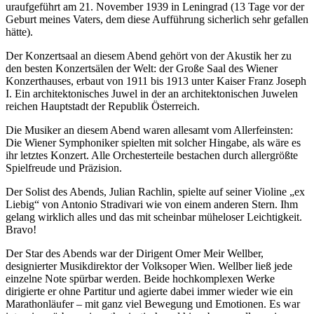
uraufgeführt am 21. November 1939 in Leningrad (13 Tage vor der
Geburt meines Vaters, dem diese Aufführung sicherlich sehr gefallen
hätte).
Der Konzertsaal an diesem Abend gehört von der Akustik her zu
den besten Konzertsälen der Welt: der Große Saal des Wiener
Konzerthauses, erbaut von 1911 bis 1913 unter Kaiser Franz Joseph
I. Ein architektonisches Juwel in der an architektonischen Juwelen
reichen Hauptstadt der Republik Österreich.
Die Musiker an diesem Abend waren allesamt vom Allerfeinsten:
Die Wiener Symphoniker spielten mit solcher Hingabe, als wäre es
ihr letztes Konzert. Alle Orchesterteile bestachen durch allergrößte
Spielfreude und Präzision.
Der Solist des Abends, Julian Rachlin, spielte auf seiner Violine „ex
Liebig“ von Antonio Stradivari wie von einem anderen Stern. Ihm
gelang wirklich alles und das mit scheinbar müheloser Leichtigkeit.
Bravo!
Der Star des Abends war der Dirigent Omer Meir Wellber,
designierter Musikdirektor der Volksoper Wien. Wellber ließ jede
einzelne Note spürbar werden. Beide hochkomplexen Werke
dirigierte er ohne Partitur und agierte dabei immer wieder wie ein
Marathonläufer – mit ganz viel Bewegung und Emotionen. Es war