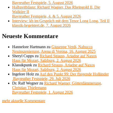
Bayreuther Festspiele, 5. August 2026
Halbzeitbilanz: Richard Wagner, Das Rheingold II, Die
Walküre II
Bayreuther Festspiele, 4. & 5. August 2026
Interview: kb im Gespräch mit dem Tenor Long Long, Teil II
klassik-begeistert.de, 7. August 2026
Neueste Kommentare
Hannelore Hartmann
zu
Giuseppe Verdi, Nabucco
Neuinszenierung, Arena di Verona, 16. August 2025
Sheryl Cupps
zu
Richard Strauss, Ariadne auf Naxos
Haus für Mozart, Salzburg, 2. August 2026
Klassikpunk
zu
Richard Strauss, Ariadne auf Naxos
Haus für Mozart, Salzburg, 2. August 2026
Ingelore Holz
zu
Auf den Punkt 99: Der fliegende Holländer
Bayreuther Festspiele, 29. Juli 2026
Dr. Ralf Wegner
zu
Richard Wagner, Götterdämmerung,
Christian Thielemann
Bayreuther Festspiele, 1. August 2026
mehr aktuelle Kommentare