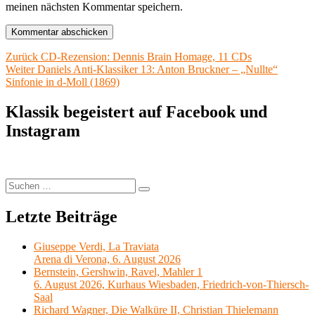
meinen nächsten Kommentar speichern.
Beitragsnavigation
Vorheriger
Zurück
CD-Rezension: Dennis Brain Homage, 11 CDs
Nächster
Beitrag:
Weiter
Daniels Anti-Klassiker 13: Anton Bruckner – „Nullte“
Beitrag:
Sinfonie in d-Moll (1869)
Klassik begeistert auf Facebook und
Instagram
Suchen
Suchen
nach:
Letzte Beiträge
Giuseppe Verdi, La Traviata
Arena di Verona, 6. August 2026
Bernstein, Gershwin, Ravel, Mahler 1
6. August 2026, Kurhaus Wiesbaden, Friedrich-von-Thiersch-
Saal
Richard Wagner, Die Walküre II, Christian Thielemann