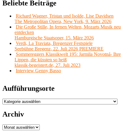
Beliebte Beiträge
Richard Wagner, Tristan und Isolde, Lise Davidsen
The Metropolitan Opera, New York, 9. März 2026
Die Große Stille, In fernen Welten, Mozarts Musik neu
entdecken
Hamburgische Staatsoper, 15. März 2026
Verdi, La Traviata, Bregenzer Festspiele
Seebühne Bregenz, 22. Juli 2026 PREMIERE
Sommereggers Klassikwelt 195: Jarmila Novotná- Ihre
Lippen, die küssten so heiß
klassik-begeistert.de, 27. Juli 2023
Interview Genny Basso
Aufführungsorte
Aufführungsorte
Archiv
Archiv