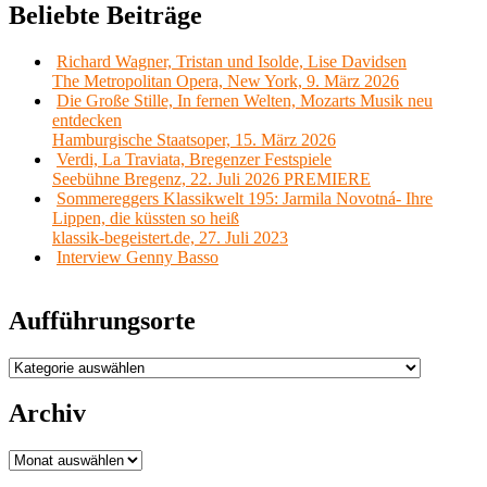
Beliebte Beiträge
Richard Wagner, Tristan und Isolde, Lise Davidsen
The Metropolitan Opera, New York, 9. März 2026
Die Große Stille, In fernen Welten, Mozarts Musik neu
entdecken
Hamburgische Staatsoper, 15. März 2026
Verdi, La Traviata, Bregenzer Festspiele
Seebühne Bregenz, 22. Juli 2026 PREMIERE
Sommereggers Klassikwelt 195: Jarmila Novotná- Ihre
Lippen, die küssten so heiß
klassik-begeistert.de, 27. Juli 2023
Interview Genny Basso
Aufführungsorte
Aufführungsorte
Archiv
Archiv