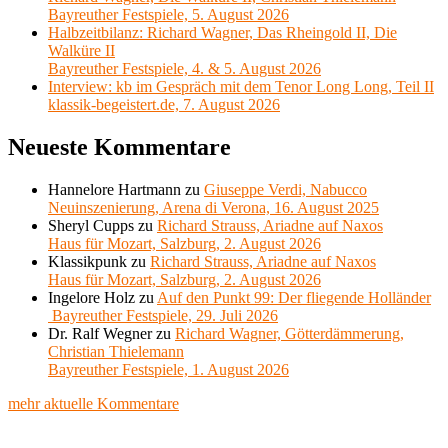
Bayreuther Festspiele, 5. August 2026
Halbzeitbilanz: Richard Wagner, Das Rheingold II, Die
Walküre II
Bayreuther Festspiele, 4. & 5. August 2026
Interview: kb im Gespräch mit dem Tenor Long Long, Teil II
klassik-begeistert.de, 7. August 2026
Neueste Kommentare
Hannelore Hartmann
zu
Giuseppe Verdi, Nabucco
Neuinszenierung, Arena di Verona, 16. August 2025
Sheryl Cupps
zu
Richard Strauss, Ariadne auf Naxos
Haus für Mozart, Salzburg, 2. August 2026
Klassikpunk
zu
Richard Strauss, Ariadne auf Naxos
Haus für Mozart, Salzburg, 2. August 2026
Ingelore Holz
zu
Auf den Punkt 99: Der fliegende Holländer
Bayreuther Festspiele, 29. Juli 2026
Dr. Ralf Wegner
zu
Richard Wagner, Götterdämmerung,
Christian Thielemann
Bayreuther Festspiele, 1. August 2026
mehr aktuelle Kommentare