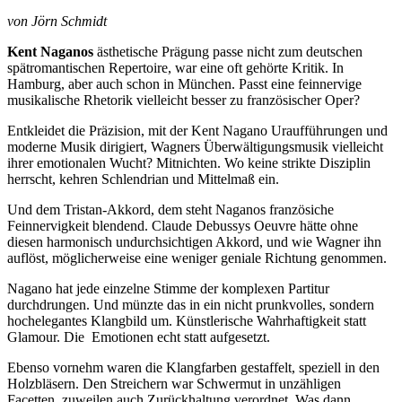
von Jörn Schmidt
Kent Naganos
ästhetische Prägung passe nicht zum deutschen
spätromantischen Repertoire, war eine oft gehörte Kritik. In
Hamburg, aber auch schon in München. Passt eine feinnervige
musikalische Rhetorik vielleicht besser zu französischer Oper?
Entkleidet die Präzision, mit der Kent Nagano Uraufführungen und
moderne Musik dirigiert, Wagners Überwältigungsmusik vielleicht
ihrer emotionalen Wucht? Mitnichten. Wo keine strikte Disziplin
herrscht, kehren Schlendrian und Mittelmaß ein.
Und dem Tristan-Akkord, dem steht Naganos französiche
Feinnervigkeit blendend. Claude Debussys Oeuvre hätte ohne
diesen harmonisch undurchsichtigen Akkord, und wie Wagner ihn
auflöst, möglicherweise eine weniger geniale Richtung genommen.
Nagano hat jede einzelne Stimme der komplexen Partitur
durchdrungen. Und münzte das in ein nicht prunkvolles, sondern
hochelegantes Klangbild um. Künstlerische Wahrhaftigkeit statt
Glamour. Die Emotionen echt statt aufgesetzt.
Ebenso vornehm waren die Klangfarben gestaffelt, speziell in den
Holzbläsern. Den Streichern war Schwermut in unzähligen
Facetten, zuweilen auch Zurückhaltung verordnet. Was dann