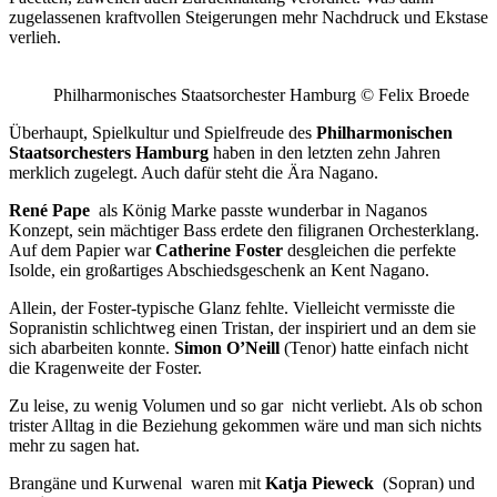
zugelassenen kraftvollen Steigerungen mehr Nachdruck und Ekstase
verlieh.
Philharmonisches Staatsorchester Hamburg © Felix Broede
Überhaupt, Spielkultur und Spielfreude des
Philharmonischen
Staatsorchesters Hamburg
haben in den letzten zehn Jahren
merklich zugelegt. Auch dafür steht die Ära Nagano.
René Pape
als König Marke passte wunderbar in Naganos
Konzept, sein mächtiger Bass erdete den filigranen Orchesterklang.
Auf dem Papier war
Catherine Foster
desgleichen die perfekte
Isolde, ein großartiges Abschiedsgeschenk an Kent Nagano.
Allein, der Foster-typische Glanz fehlte. Vielleicht vermisste die
Sopranistin schlichtweg einen Tristan, der inspiriert und an dem sie
sich abarbeiten konnte.
Simon O’Neill
(Tenor) hatte einfach nicht
die Kragenweite der Foster.
Zu leise, zu wenig Volumen und so gar nicht verliebt. Als ob schon
trister Alltag in die Beziehung gekommen wäre und man sich nichts
mehr zu sagen hat.
Brangäne und Kurwenal
waren mit
Katja Pieweck
(Sopran) und