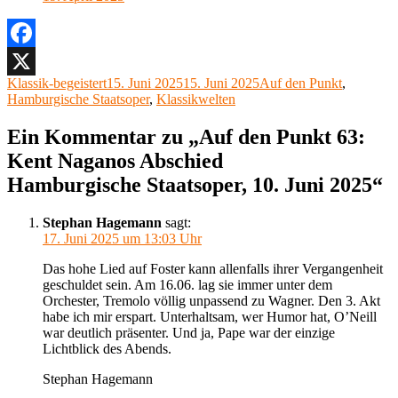
Facebook
Autor
Veröffentlicht
Kategorien
Klassik-begeistert
15. Juni 2025
15. Juni 2025
Auf den Punkt
,
X
am
Hamburgische Staatsoper
,
Klassikwelten
Ein Kommentar zu „Auf den Punkt 63:
Kent Naganos Abschied
Hamburgische Staatsoper, 10. Juni 2025“
Stephan Hagemann
sagt:
17. Juni 2025 um 13:03 Uhr
Das hohe Lied auf Foster kann allenfalls ihrer Vergangenheit
geschuldet sein. Am 16.06. lag sie immer unter dem
Orchester, Tremolo völlig unpassend zu Wagner. Den 3. Akt
habe ich mir erspart. Unterhaltsam, wer Humor hat, O’Neill
war deutlich präsenter. Und ja, Pape war der einzige
Lichtblick des Abends.
Stephan Hagemann