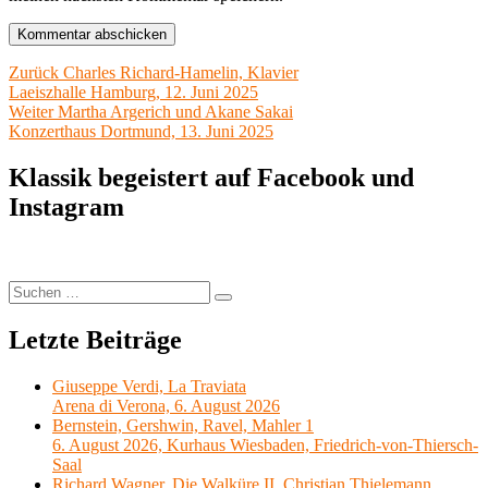
Beitragsnavigation
Vorheriger
Zurück
Charles Richard-Hamelin, Klavier
Beitrag:
Laeiszhalle Hamburg, 12. Juni 2025
Nächster
Weiter
Martha Argerich und Akane Sakai
Beitrag:
Konzerthaus Dortmund, 13. Juni 2025
Klassik begeistert auf Facebook und
Instagram
Suchen
Suchen
nach:
Letzte Beiträge
Giuseppe Verdi, La Traviata
Arena di Verona, 6. August 2026
Bernstein, Gershwin, Ravel, Mahler 1
6. August 2026, Kurhaus Wiesbaden, Friedrich-von-Thiersch-
Saal
Richard Wagner, Die Walküre II, Christian Thielemann