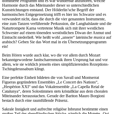
dominierte Programm und es war wunderbar anzuhören, welche
Harmonie durch das Miteinander dieser so unterschiedlichen
Kunstrichtungen entstand. Der Hölderlin’sche Begriff der
harmonischen Entgegensetzung trifft es hier ins Schwarze und es
verwundert nicht, dass die durch die vier genannten Instrumente,
eine zum Tanzen verführende Perkussion, die Langhalslaute und die
Naturtrompete Karna vertretene Musik sich mit ihrer westlichen
Schwester auf einem tönenden westöstlichen Diwan der Anmut und
Eintracht niederließ. Wie heißt wohl „unsere“ lateinische
musica
auf
arabisch? Geben Sie das Wort mal in ein Übersetzungsprogramm
ein!
Beim Hören wurde auch klar, wo die vor allem durch Mozart
bekanntgewordene Janitscharenmusik ihren Ursprung hat und vor
allem, wie sie wirklich jenseits eines simplifizierenden Rezeptions-
Tschingderassabum klingt.
Eine perfekte Einheit bildeten die von Savall und Montserrat
Figueras gegründeten Ensembles „Le Concert des Nations“,
„Hespèrion XXI“ und das Vokalensemble „La Capella Reial de
Catalunya“, deren Solostimmen stets kristallklar aus dem choralen
Miteinander herausstachen. Gerade der Bariton Mauro Borgioni
bestach durch eine raumfüllende Präsenz.
Sakrale Innigkeit und aufrechte religiöse Inbrunst bestimmte einen
großen Teil der abendländischen Stücke, nämlich die Motette „Qui