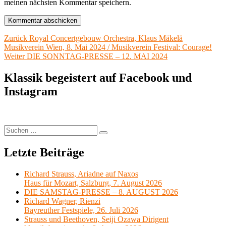
meinen nächsten Kommentar speichern.
Beitragsnavigation
Vorheriger
Zurück
Royal Concertgebouw Orchestra, Klaus Mäkelä
Beitrag:
Musikverein Wien, 8. Mai 2024 / Musikverein Festival: Courage!
Nächster
Weiter
DIE SONNTAG-PRESSE – 12. MAI 2024
Beitrag:
Klassik begeistert auf Facebook und
Instagram
Suchen
Suchen
nach:
Letzte Beiträge
Richard Strauss, Ariadne auf Naxos
Haus für Mozart, Salzburg, 7. August 2026
DIE SAMSTAG-PRESSE – 8. AUGUST 2026
Richard Wagner, Rienzi
Bayreuther Festspiele, 26. Juli 2026
Strauss und Beethoven, Seiji Ozawa Dirigent