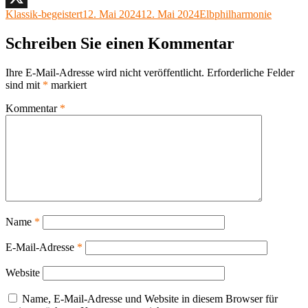
Autor
Veröffentlicht
Kategorien
Klassik-begeistert
12. Mai 2024
12. Mai 2024
Elbphilharmonie
X
am
Schreiben Sie einen Kommentar
Ihre E-Mail-Adresse wird nicht veröffentlicht.
Erforderliche Felder
sind mit
*
markiert
Kommentar
*
Name
*
E-Mail-Adresse
*
Website
Name, E-Mail-Adresse und Website in diesem Browser für