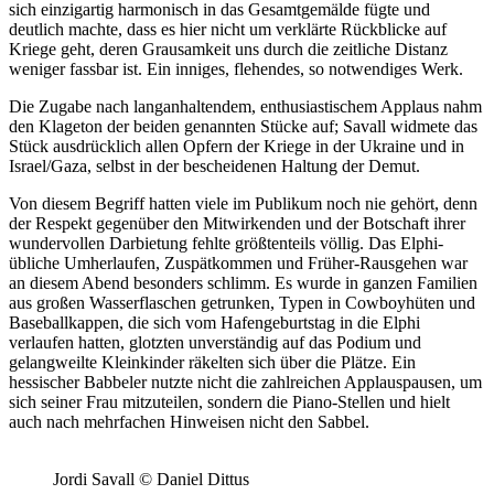
sich einzigartig harmonisch in das Gesamtgemälde fügte und
deutlich machte, dass es hier nicht um verklärte Rückblicke auf
Kriege geht, deren Grausamkeit uns durch die zeitliche Distanz
weniger fassbar ist. Ein inniges, flehendes, so notwendiges Werk.
Die Zugabe nach langanhaltendem, enthusiastischem Applaus nahm
den Klageton der beiden genannten Stücke auf; Savall widmete das
Stück ausdrücklich allen Opfern der Kriege in der Ukraine und in
Israel/Gaza, selbst in der bescheidenen Haltung der Demut.
Von diesem Begriff hatten viele im Publikum noch nie gehört, denn
der Respekt gegenüber den Mitwirkenden und der Botschaft ihrer
wundervollen Darbietung fehlte größtenteils völlig. Das Elphi-
übliche Umherlaufen, Zuspätkommen und Früher-Rausgehen war
an diesem Abend besonders schlimm. Es wurde in ganzen Familien
aus großen Wasserflaschen getrunken, Typen in Cowboyhüten und
Baseballkappen, die sich vom Hafengeburtstag in die Elphi
verlaufen hatten, glotzten unverständig auf das Podium und
gelangweilte Kleinkinder räkelten sich über die Plätze. Ein
hessischer Babbeler nutzte nicht die zahlreichen Applauspausen, um
sich seiner Frau mitzuteilen, sondern die Piano-Stellen und hielt
auch nach mehrfachen Hinweisen nicht den Sabbel.
Jordi Savall © Daniel Dittus