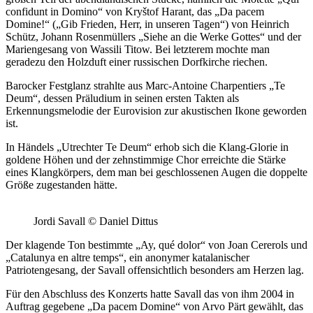
confidunt in Domino“ von Kryštof Harant, das „Da pacem
Domine!“ („Gib Frieden, Herr, in unseren Tagen“) von Heinrich
Schütz, Johann Rosenmüllers „Siehe an die Werke Gottes“ und der
Mariengesang von Wassili Titow. Bei letzterem mochte man
geradezu den Holzduft einer russischen Dorfkirche riechen.
Barocker Festglanz strahlte aus Marc-Antoine Charpentiers „Te
Deum“, dessen Präludium in seinen ersten Takten als
Erkennungsmelodie der Eurovision zur akustischen Ikone geworden
ist.
In Händels „Utrechter Te Deum“ erhob sich die Klang-Glorie in
goldene Höhen und der zehnstimmige Chor erreichte die Stärke
eines Klangkörpers, dem man bei geschlossenen Augen die doppelte
Größe zugestanden hätte.
Jordi Savall © Daniel Dittus
Der klagende Ton bestimmte „Ay, qué dolor“ von Joan Cererols und
„Catalunya en altre temps“, ein anonymer katalanischer
Patriotengesang, der Savall offensichtlich besonders am Herzen lag.
Für den Abschluss des Konzerts hatte Savall das von ihm 2004 in
Auftrag gegebene „Da pacem Domine“ von Arvo Pärt gewählt, das