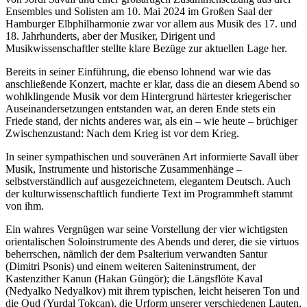
Ensembles und Solisten am 10. Mai 2024 im Großen Saal der
Hamburger Elbphilharmonie zwar vor allem aus Musik des 17. und
18. Jahrhunderts, aber der Musiker, Dirigent und
Musikwissenschaftler stellte klare Bezüge zur aktuellen Lage her.
Bereits in seiner Einführung, die ebenso lohnend war wie das
anschließende Konzert, machte er klar, dass die an diesem Abend so
wohlklingende Musik vor dem Hintergrund härtester kriegerischer
Auseinandersetzungen entstanden war, an deren Ende stets ein
Friede stand, der nichts anderes war, als ein – wie heute – brüchiger
Zwischenzustand: Nach dem Krieg ist vor dem Krieg.
In seiner sympathischen und souveränen Art informierte Savall über
Musik, Instrumente und historische Zusammenhänge –
selbstverständlich auf ausgezeichnetem, elegantem Deutsch. Auch
der kulturwissenschaftlich fundierte Text im Programmheft stammt
von ihm.
Ein wahres Vergnügen war seine Vorstellung der vier wichtigsten
orientalischen Soloinstrumente des Abends und derer, die sie virtuos
beherrschen, nämlich der dem Psalterium verwandten Santur
(Dimitri Psonis) und einem weiteren Saiteninstrument, der
Kastenzither Kanun (Hakan Güngör); die Längsflöte Kaval
(Nedyalko Nedyalkov) mit ihrem typischen, leicht heiseren Ton und
die Oud (Yurdal Tokcan), die Urform unserer verschiedenen Lauten,