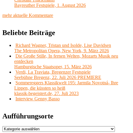
Bayreuther Festspiele, 1. August 2026
mehr aktuelle Kommentare
Beliebte Beiträge
Richard Wagner, Tristan und Isolde, Lise Davidsen
The Metropolitan Opera, New York, 9. März 2026
Die Große Stille, In fernen Welten, Mozarts Musik neu
entdecken
Hamburgische Staatsoper, 15. März 2026
Verdi, La Traviata, Bregenzer Festspiele
Seebühne Bregenz, 22. Juli 2026 PREMIERE
Sommereggers Klassikwelt 195: Jarmila Novotná- Ihre
Lippen, die küssten so heiß
klassik-begeistert.de, 27. Juli 2023
Interview Genny Basso
Aufführungsorte
Aufführungsorte