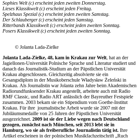
Sophies Welt (c) erscheint jeden zweiten Donnerstag.
Lieses Klassikwelt (c) erscheint jeden Freitag.
Spelzhaus Spezial (c) erscheint jeden zweiten Samstag.
Der Schlauberger (c) erscheint jeden Samstag.
Ritterbands Klassikwelt (c) erscheint jeden zweiten Sonntag.
Posers Klassikwelt (c) erscheint jeden zweiten Sonntag.
© Jolanta Lada-Zielke
Jolanta Lada-Zielke, 48, kam in Krakau zur Welt
, hat an der
Jagiellonen-Universität Polnische Sprache und Literatur studiert und
danach das Journalistik-Studium an der Päpstlichen Universität
Krakau abgeschlossen. Gleichzeitig absolvierte sie ein
Gesangsdiplom in der Musikoberschule Władysław Żeleński in
Krakau. Als Journalistin war Jolanta zehn Jahre beim Akademischen
Radiorundfunksender Krakau angestellt, arbeitete auch mit Radio
RMF Classic, und Radio ART anlässlich der Bayreuther Festspiele
zusammen. 2003 bekam sie ein Stipendium vom Goethe-Institut
Krakau. Für ihre journalistische Arbeit wurde sie 2007 mit der
Jubiläumsmedaille von 25 Jahren der Päpstlichen Universität
ausgezeichnet.
2009 ist sie der Liebe wegen nach Deutschland
gezogen, zunächst nach München, seit 2013 lebt sie in
Hamburg, wo sie als freiberufliche Journalistin tätig ist.
Ihre
Artikel erscheinen in der polnischen Musikfachzeitschrift „Ruch