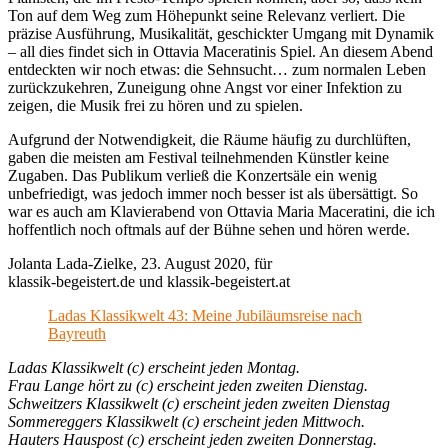
Ton auf dem Weg zum Höhepunkt seine Relevanz verliert. Die
präzise Ausführung, Musikalität, geschickter Umgang mit Dynamik
– all dies findet sich in Ottavia Maceratinis Spiel. An diesem Abend
entdeckten wir noch etwas: die Sehnsucht… zum normalen Leben
zurückzukehren, Zuneigung ohne Angst vor einer Infektion zu
zeigen, die Musik frei zu hören und zu spielen.
Aufgrund der Notwendigkeit, die Räume häufig zu durchlüften,
gaben die meisten am Festival teilnehmenden Künstler keine
Zugaben. Das Publikum verließ die Konzertsäle ein wenig
unbefriedigt, was jedoch immer noch besser ist als übersättigt. So
war es auch am Klavierabend von Ottavia Maria Maceratini, die ich
hoffentlich noch oftmals auf der Bühne sehen und hören werde.
Jolanta Lada-Zielke, 23. August 2020, für
klassik-begeistert.de und klassik-begeistert.at
Ladas Klassikwelt 43: Meine Jubiläumsreise nach
Bayreuth
Ladas Klassikwelt (c) erscheint jeden Montag.
Frau Lange hört zu (c) erscheint jeden zweiten Dienstag.
Schweitzers Klassikwelt (c) erscheint jeden zweiten Dienstag
Sommereggers Klassikwelt (c) erscheint jeden Mittwoch.
Hauters Hauspost (c) erscheint jeden zweiten Donnerstag.