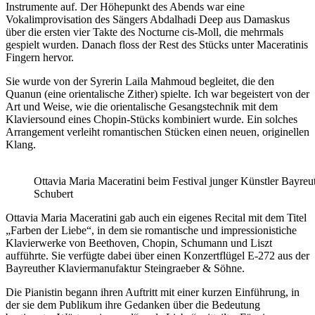
Instrumente auf. Der Höhepunkt des Abends war eine
Vokalimprovisation des Sängers Abdalhadi Deep aus Damaskus
über die ersten vier Takte des Nocturne cis-Moll, die mehrmals
gespielt wurden. Danach floss der Rest des Stücks unter Maceratinis
Fingern hervor.
Sie wurde von der Syrerin Laila Mahmoud begleitet, die den
Quanun (eine orientalische Zither) spielte. Ich war begeistert von der
Art und Weise, wie die orientalische Gesangstechnik mit dem
Klaviersound eines Chopin-Stücks kombiniert wurde. Ein solches
Arrangement verleiht romantischen Stücken einen neuen, originellen
Klang.
Ottavia Maria Maceratini beim Festival junger Künstler Bayreu
Schubert
Ottavia Maria Maceratini gab auch ein eigenes Recital mit dem Titel
„Farben der Liebe“, in dem sie romantische und impressionistiche
Klavierwerke von Beethoven, Chopin, Schumann und Liszt
aufführte. Sie verfügte dabei über einen Konzertflügel E-272 aus der
Bayreuther Klaviermanufaktur Steingraeber & Söhne.
Die Pianistin begann ihren Auftritt mit einer kurzen Einführung, in
der sie dem Publikum ihre Gedanken über die Bedeutung