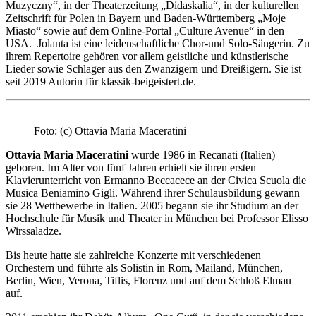
Muzyczny“, in der Theaterzeitung „Didaskalia“, in der kulturellen
Zeitschrift für Polen in Bayern und Baden-Württemberg „Moje
Miasto“ sowie auf dem Online-Portal „Culture Avenue“ in den
USA. Jolanta ist eine leidenschaftliche Chor-und Solo-Sängerin. Zu
ihrem Repertoire gehören vor allem geistliche und künstlerische
Lieder sowie Schlager aus den Zwanzigern und Dreißigern. Sie ist
seit 2019 Autorin für klassik-beigeistert.de.
Foto: (c) Ottavia Maria Maceratini
Ottavia Maria Maceratini
wurde 1986 in Recanati (Italien)
geboren. Im Alter von fünf Jahren erhielt sie ihren ersten
Klavierunterricht von Ermanno Beccacece an der Civica Scuola die
Musica Beniamino Gigli. Während ihrer Schulausbildung gewann
sie 28 Wettbewerbe in Italien. 2005 begann sie ihr Studium an der
Hochschule für Musik und Theater in München bei Professor Elisso
Wirssaladze.
Bis heute hatte sie zahlreiche Konzerte mit verschiedenen
Orchestern und führte als Solistin in Rom, Mailand, München,
Berlin, Wien, Verona, Tiflis, Florenz und auf dem Schloß Elmau
auf.