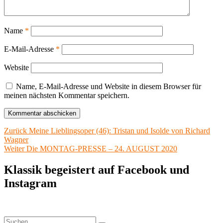
Name
*
E-Mail-Adresse
*
Website
Name, E-Mail-Adresse und Website in diesem Browser für
meinen nächsten Kommentar speichern.
Beitragsnavigation
Vorheriger
Zurück
Meine Lieblingsoper (46): Tristan und Isolde von Richard
Beitrag:
Wagner
Nächster
Weiter
Die MONTAG-PRESSE – 24. AUGUST 2020
Beitrag:
Klassik begeistert auf Facebook und
Instagram
Suchen