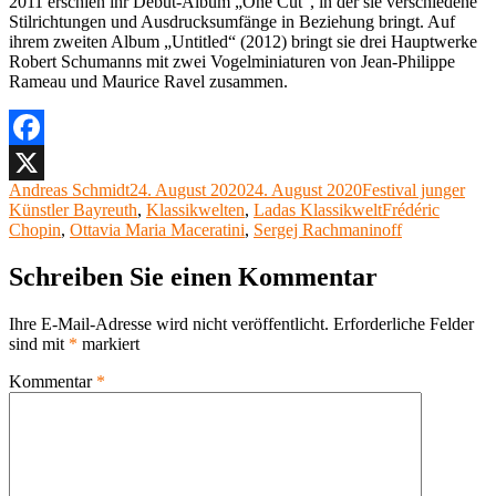
2011 erschien ihr Debüt-Album „One Cut“, in der sie verschiedene
Stilrichtungen und Ausdrucksumfänge in Beziehung bringt. Auf
ihrem zweiten Album „Untitled“ (2012) bringt sie drei Hauptwerke
Robert Schumanns mit zwei Vogelminiaturen von Jean-Philippe
Rameau und Maurice Ravel zusammen.
Facebook
Autor
Veröffentlicht
Kategorien
Andreas Schmidt
24. August 2020
24. August 2020
Festival junger
X
am
Schlagwörter
Künstler Bayreuth
,
Klassikwelten
,
Ladas Klassikwelt
Frédéric
Chopin
,
Ottavia Maria Maceratini
,
Sergej Rachmaninoff
Schreiben Sie einen Kommentar
Ihre E-Mail-Adresse wird nicht veröffentlicht.
Erforderliche Felder
sind mit
*
markiert
Kommentar
*