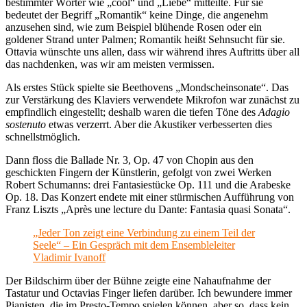
bestimmter Wörter wie „cool“ und „Liebe“ mitteilte. Für sie
bedeutet der Begriff „Romantik“ keine Dinge, die angenehm
anzusehen sind, wie zum Beispiel blühende Rosen oder ein
goldener Strand unter Palmen; Romantik heißt Sehnsucht für sie.
Ottavia wünschte uns allen, dass wir während ihres Auftritts über all
das nachdenken, was wir am meisten vermissen.
Als erstes Stück spielte sie Beethovens „Mondscheinsonate“. Das
zur Verstärkung des Klaviers verwendete Mikrofon war zunächst zu
empfindlich eingestellt; deshalb waren die tiefen Töne des
Adagio
sostenuto
etwas verzerrt. Aber die Akustiker verbesserten dies
schnellstmöglich.
Dann floss die Ballade Nr. 3, Op. 47 von Chopin aus den
geschickten Fingern der Künstlerin, gefolgt von zwei Werken
Robert Schumanns: drei Fantasiestücke Op. 111 und die Arabeske
Op. 18. Das Konzert endete mit einer stürmischen Aufführung von
Franz Liszts „Après une lecture du Dante: Fantasia quasi Sonata“.
„Jeder Ton zeigt eine Verbindung zu einem Teil der
Seele“ – Ein Gespräch mit dem Ensembleleiter
Vladimir Ivanoff
Der Bildschirm über der Bühne zeigte eine Nahaufnahme der
Tastatur und Octavias Finger liefen darüber. Ich bewundere immer
Pianisten, die im Presto-Tempo spielen können, aber so, dass kein