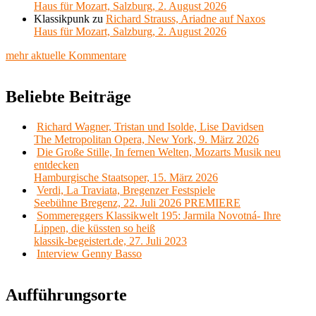
Haus für Mozart, Salzburg, 2. August 2026
Klassikpunk
zu
Richard Strauss, Ariadne auf Naxos
Haus für Mozart, Salzburg, 2. August 2026
mehr aktuelle Kommentare
Beliebte Beiträge
Richard Wagner, Tristan und Isolde, Lise Davidsen
The Metropolitan Opera, New York, 9. März 2026
Die Große Stille, In fernen Welten, Mozarts Musik neu
entdecken
Hamburgische Staatsoper, 15. März 2026
Verdi, La Traviata, Bregenzer Festspiele
Seebühne Bregenz, 22. Juli 2026 PREMIERE
Sommereggers Klassikwelt 195: Jarmila Novotná- Ihre
Lippen, die küssten so heiß
klassik-begeistert.de, 27. Juli 2023
Interview Genny Basso
Aufführungsorte