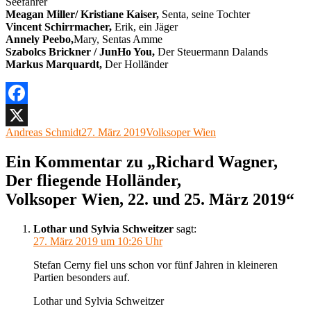
Seefahrer
Meagan Miller
/ Kristiane Kaiser,
Senta, seine Tochter
Vincent Schirrmacher,
Erik, ein Jäger
Annely Peebo
,
Mary, Sentas Amme
Szabolcs Brickner / JunHo You,
Der Steuermann Dalands
Markus Marquardt
,
Der Holländer
Facebook
Autor
Veröffentlicht
Kategorien
Andreas Schmidt
27. März 2019
Volksoper Wien
X
am
Ein Kommentar zu „Richard Wagner,
Der fliegende Holländer,
Volksoper Wien, 22. und 25. März 2019“
Lothar und Sylvia Schweitzer
sagt:
27. März 2019 um 10:26 Uhr
Stefan Cerny fiel uns schon vor fünf Jahren in kleineren
Partien besonders auf.
Lothar und Sylvia Schweitzer