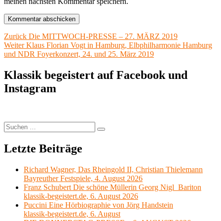
meinen nächsten Kommentar speichern.
Beitragsnavigation
Vorheriger
Zurück
Die MITTWOCH-PRESSE – 27. MÄRZ 2019
Nächster
Beitrag:
Weiter
Klaus Florian Vogt in Hamburg, Elbphilharmonie Hamburg
Beitrag:
und NDR Foyerkonzert, 24. und 25. März 2019
Klassik begeistert auf Facebook und
Instagram
Suchen
Suchen
nach:
Letzte Beiträge
Richard Wagner, Das Rheingold II, Christian Thielemann
Bayreuther Festspiele, 4. August 2026
Franz Schubert Die schöne Müllerin Georg Nigl Bariton
klassik-begeistert.de, 6. August 2026
Puccini Eine Hörbiographie von Jörg Handstein
klassik-begeistert.de, 6. August