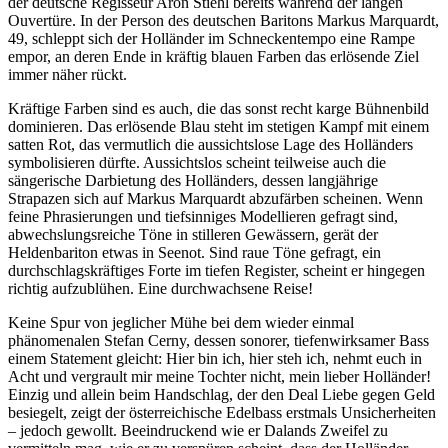
der deutsche Regisseur Aron Stiehl bereits während der langen
Ouvertüre. In der Person des deutschen Baritons Markus Marquardt,
49, schleppt sich der Holländer im Schneckentempo eine Rampe
empor, an deren Ende in kräftig blauen Farben das erlösende Ziel
immer näher rückt.
Kräftige Farben sind es auch, die das sonst recht karge Bühnenbild
dominieren. Das erlösende Blau steht im stetigen Kampf mit einem
satten Rot, das vermutlich die aussichtslose Lage des Holländers
symbolisieren dürfte. Aussichtslos scheint teilweise auch die
sängerische Darbietung des Holländers, dessen langjährige
Strapazen sich auf Markus Marquardt abzufärben scheinen. Wenn
feine Phrasierungen und tiefsinniges Modellieren gefragt sind,
abwechslungsreiche Töne in stilleren Gewässern, gerät der
Heldenbariton etwas in Seenot. Sind raue Töne gefragt, ein
durchschlagskräftiges Forte im tiefen Register, scheint er hingegen
richtig aufzublühen. Eine durchwachsene Reise!
Keine Spur von jeglicher Mühe bei dem wieder einmal
phänomenalen Stefan Cerny, dessen sonorer, tiefenwirksamer Bass
einem Statement gleicht: Hier bin ich, hier steh ich, nehmt euch in
Acht und vergrault mir meine Tochter nicht, mein lieber Holländer!
Einzig und allein beim Handschlag, der den Deal Liebe gegen Geld
besiegelt, zeigt der österreichische Edelbass erstmals Unsicherheiten
– jedoch gewollt. Beeindruckend wie er Dalands Zweifel zu