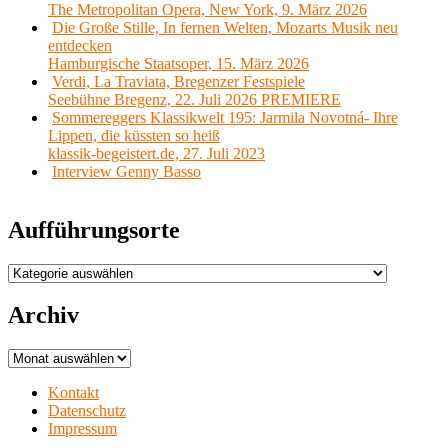
The Metropolitan Opera, New York, 9. März 2026
Die Große Stille, In fernen Welten, Mozarts Musik neu
entdecken
Hamburgische Staatsoper, 15. März 2026
Verdi, La Traviata, Bregenzer Festspiele
Seebühne Bregenz, 22. Juli 2026 PREMIERE
Sommereggers Klassikwelt 195: Jarmila Novotná- Ihre
Lippen, die küssten so heiß
klassik-begeistert.de, 27. Juli 2023
Interview Genny Basso
Aufführungsorte
Aufführungsorte
Archiv
Archiv
Kontakt
Datenschutz
Impressum