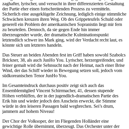
zaghafter, lyrischer, und versucht in ihrer differenzierten Gestaltung
der Partie eher einen fortschreitenden Prozess zu vermitteln.
Sicherlich eine ausgeklügelte Zeichnung, lediglich einige stimmliche
Schwächen kreuzen ihren Weg. Ob des Grippeteufels Schuld oder
generell ein Problem der amerikanischen Sopranistin liegt mir fern
zu beurteilen. Dennoch, da sie gegen Ende hin immer
überzeugender wurde, der dramatische Kulminationspunkt
letztendlich schwer ins Mark ging, wird der Verdacht recht laut, es
könnte sich um letzteres handeln.
Das Steuer an beiden Abenden fest im Griff haben sowohl Szabolcs
Brickner, 38, als auch JunHo You. Lyrischer, herzergreifender, und
feiner gemalt wird die Sehnsucht nach der Heimat, nach einer Brise
Wind, der das Schiff wieder in Bewegung setzen soll, jedoch vom
südkoreanischen Tenor JunHo You.
Im Gesamteindruck durchaus positiv zeigt sich auch das
Ensemblemitglied Vincent Schirrmacher, 41, dessen stupende
Höhen verblüffen, der in der jugendlich-dramatischen Partie des
Erik hin und wieder jedoch den Anschein erweckt, die Stimme
würde in den leiseren Passagen bald wegbrechen. Sei’s drum,
jammern auf hohem Niveau!
Der Chor der Volksoper, der im Fliegenden Holländer eine
gewichtige Rolle übernimmt, überzeugt. Das Orchester unter der