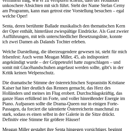
vermitteln mag, wie er zu verspüren scheint, dass der Holländer
unkoschere Absichten mit sich führt. Steht der Name Stefan Cerny
am Programm, kann man getrost eine Vorstellung besuchen – egal
welche Oper!
Senta, deren berühmte Ballade musikalisch den thematischen Kern
der Oper enthält, hinterlässt zwiespältige Eindrücke. Als Gast zweier
Aufführungen, mit teils unterschiedlicher Besetzungsliste, konnte
ich zwei Damen als Dalands Tochter erleben.
Welche Darstellung, die überzeugendere gewesen ist, steht für mich
felsenfest: Auch wenn Meagan Miller, 45, als indisponiert
angekündigt wurde – der Grippeteufel hatte zugeschlagen – und
somit mit Glacéhandschuhen angefasst werden sollte, gibt’s in der
Kritik keinen Welpenschutz.
Die dramatische Stimme der österreichischen Sopranistin Kristiane
Kaiser hat hier deutlich das Rennen gemacht, das Herz des
Holländers und meines im Flug erobert. Durchschlagskräftig, das
ganze Haus erfüllend im Forte, und voller hinreißender Energie im
Piano. Aufpassen sollte die Drama-Queen nur in einigen Forte-
Passagen, da forciert die talentierte Österreicherin manchmal zu
stark, sodass es einen selbst in der Galerie in die Sitze drückt.
Definitiv eine Stimme für größere Häuser!
Meagan Miller gestaltet ihre Senta hingegen vorsichtiger, beginnt