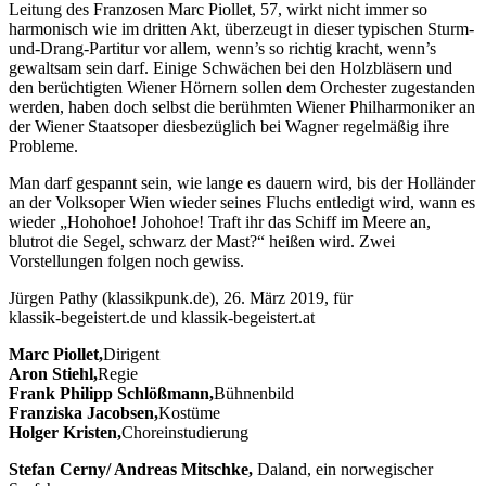
Leitung des Franzosen Marc Piollet, 57, wirkt nicht immer so
harmonisch wie im dritten Akt, überzeugt in dieser typischen Sturm-
und-Drang-Partitur vor allem, wenn’s so richtig kracht, wenn’s
gewaltsam sein darf. Einige Schwächen bei den Holzbläsern und
den berüchtigten Wiener Hörnern sollen dem Orchester zugestanden
werden, haben doch selbst die berühmten Wiener Philharmoniker an
der Wiener Staatsoper diesbezüglich bei Wagner regelmäßig ihre
Probleme.
Man darf gespannt sein, wie lange es dauern wird, bis der Holländer
an der Volksoper Wien wieder seines Fluchs entledigt wird, wann es
wieder „Hohohoe! Johohoe! Traft ihr das Schiff im Meere an,
blutrot die Segel, schwarz der Mast?“ heißen wird. Zwei
Vorstellungen folgen noch gewiss.
Jürgen Pathy (klassikpunk.de), 26. März 2019, für
klassik-begeistert.de und klassik-begeistert.at
Marc Piollet,
Dirigent
Aron Stiehl,
Regie
Frank Philipp Schlößmann,
Bühnenbild
Franziska Jacobsen,
Kostüme
Holger Kristen,
Choreinstudierung
Stefan Cerny
/
Andreas Mitschke
,
Daland, ein norwegischer