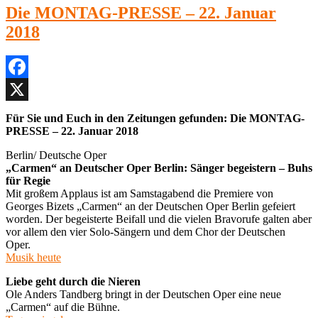
DIENSTAG-
Die MONTAG-PRESSE – 22. Januar
PRESSE
2018
–
23.
Januar
2018
Facebook
X
Für Sie und Euch in den Zeitungen gefunden: Die MONTAG-
PRESSE – 22. Januar 2018
Berlin/ Deutsche Oper
„Carmen“ an Deutscher Oper Berlin: Sänger begeistern – Buhs
für Regie
Mit großem Applaus ist am Samstagabend die Premiere von
Georges Bizets „Carmen“ an der Deutschen Oper Berlin gefeiert
worden. Der begeisterte Beifall und die vielen Bravorufe galten aber
vor allem den vier Solo-Sängern und dem Chor der Deutschen
Oper.
Musik heute
Liebe geht durch die Nieren
Ole Anders Tandberg bringt in der Deutschen Oper eine neue
„Carmen“ auf die Bühne.