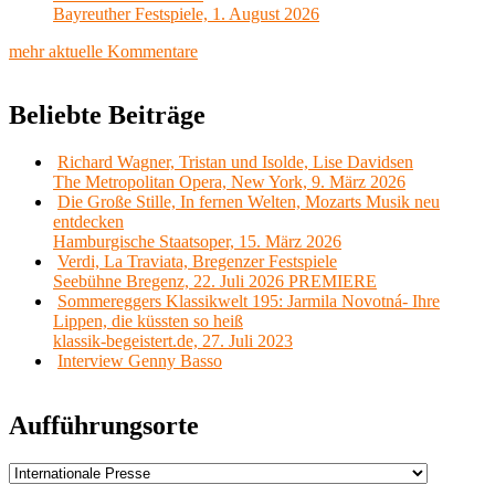
Bayreuther Festspiele, 1. August 2026
mehr aktuelle Kommentare
Beliebte Beiträge
Richard Wagner, Tristan und Isolde, Lise Davidsen
The Metropolitan Opera, New York, 9. März 2026
Die Große Stille, In fernen Welten, Mozarts Musik neu
entdecken
Hamburgische Staatsoper, 15. März 2026
Verdi, La Traviata, Bregenzer Festspiele
Seebühne Bregenz, 22. Juli 2026 PREMIERE
Sommereggers Klassikwelt 195: Jarmila Novotná- Ihre
Lippen, die küssten so heiß
klassik-begeistert.de, 27. Juli 2023
Interview Genny Basso
Aufführungsorte
Aufführungsorte