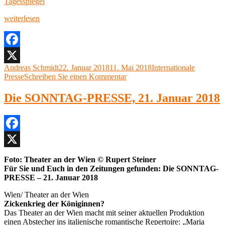
Tagesspiegel
„Die
weiterlesen
MONTAG-
PRESSE
–
22.
Facebook
Januar
Autor
Veröffentlicht
Kategorien
Andreas Schmidt
22. Januar 2018
11. Mai 2018
Internationale
X
2018“
am
zu
Presse
Schreiben Sie einen Kommentar
Die
MONTAG-
Die SONNTAG-PRESSE, 21. Januar 2018
PRESSE
–
22.
Januar
Facebook
2018
X
Foto: Theater an der Wien © Rupert Steiner
Für Sie und Euch in den Zeitungen gefunden: Die SONNTAG-
PRESSE – 21. Januar 2018
Wien/ Theater an der Wien
Zickenkrieg der Königinnen?
Das Theater an der Wien macht mit seiner aktuellen Produktion
einen Abstecher ins italienische romantische Repertoire: „Maria