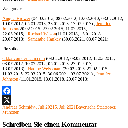
Wellgunde
Angela Brower
(04.02.2012, 08.02.2012, 12.02.2012, 03.07.2012,
10.07.2012, 05.01.2013, 23.01.2013, 13.07.2013) ,
Jennifer
Johnston
(20.02.2015, 27.02.2015, 11.03.2015,
22.03.2015) ,
Rachael Wilson
(11.01.2018, 13.01.2018,
20.07.2018) ,
Samantha Hankey
(30.06.2021, 03.07.2021)
Floßhilde
Okka von der Damerau
(04.02.2012, 08.02.2012, 12.02.2012,
03.07.2012, 10.07.2012, 05.01.2013, 23.01.2013,
13.07.2013) ,
Nadine Weissmann
(20.02.2015, 27.02.2015,
11.03.2015, 22.03.2015, 30.06.2021, 03.07.2021) ,
Jennifer
Johnston
(11.01.2018, 13.01.2018, 20.07.2018)
Facebook
Autor
Veröffentlicht
Kategorien
Andreas Schmidt
4. Juli 2021
5. Juli 2021
Bayerische Staatsoper,
X
am
München
Schreiben Sie einen Kommentar