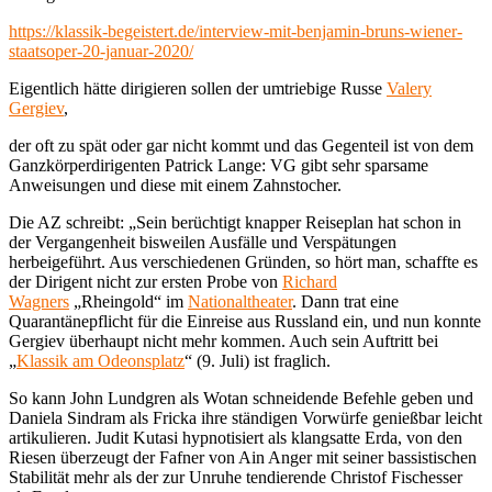
https://klassik-begeistert.de/interview-mit-benjamin-bruns-wiener-
staatsoper-20-januar-2020/
Eigentlich hätte dirigieren sollen der umtriebige Russe
Valery
Gergiev
,
der oft zu spät oder gar nicht kommt und das Gegenteil ist von dem
Ganzkörperdirigenten Patrick Lange: VG gibt sehr sparsame
Anweisungen und diese mit einem Zahnstocher.
Die AZ schreibt: „Sein berüchtigt knapper Reiseplan hat schon in
der Vergangenheit bisweilen Ausfälle und Verspätungen
herbeigeführt. Aus verschiedenen Gründen, so hört man, schaffte es
der Dirigent nicht zur ersten Probe von
Richard
Wagners
„Rheingold“ im
Nationaltheater
. Dann trat eine
Quarantänepflicht für die Einreise aus Russland ein, und nun konnte
Gergiev überhaupt nicht mehr kommen. Auch sein Auftritt bei
„
Klassik am Odeonsplatz
“ (9. Juli) ist fraglich.
So kann John Lundgren als Wotan schneidende Befehle geben und
Daniela Sindram als Fricka ihre ständigen Vorwürfe genießbar leicht
artikulieren. Judit Kutasi hypnotisiert als klangsatte Erda, von den
Riesen überzeugt der Fafner von Ain Anger mit seiner bassistischen
Stabilität mehr als der zur Unruhe tendierende Christof Fischesser