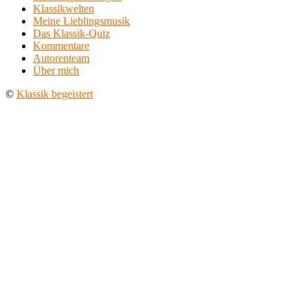
Klassikwelten
Meine Lieblingsmusik
Das Klassik-Quiz
Kommentare
Autorenteam
Über mich
©
Klassik begeistert