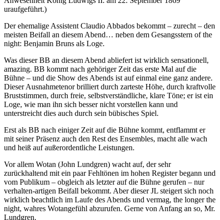
Anwesenheit König Ludwigs II. am 22. September 1869
uraufgeführt.)
Der ehemalige Assistent Claudio Abbados bekommt – zurecht – den
meisten Beifall an diesem Abend… neben dem Gesangsstern of the
night: Benjamin Bruns als Loge.
Was dieser BB an diesem Abend abliefert ist wirklich sensationell,
amazing. BB kommt nach gehöriger Zeit das erste Mal auf die
Bühne – und die Show des Abends ist auf einmal eine ganz andere.
Dieser Ausnahmetenor brilliert durch zarteste Höhe, durch kraftvolle
Bruststimmen, durch freie, selbstverständliche, klare Töne; er ist ein
Loge, wie man ihn sich besser nicht vorstellen kann und
unterstreicht dies auch durch sein bübisches Spiel.
Erst als BB nach einiger Zeit auf die Bühne kommt, entflammt er
mit seiner Präsenz auch den Rest des Ensembles, macht alle wach
und heiß auf außerordentliche Leistungen.
Vor allem Wotan (John Lundgren) wacht auf, der sehr
zurückhaltend mit ein paar Fehltönen im hohen Register begann und
vom Publikum – obgleich als letzter auf die Bühne gerufen – nur
verhalten-artigen Beifall bekommt. Aber dieser JL steigert sich noch
wirklich beachtlich im Laufe des Abends und vermag, the longer the
night, wahres Wotangefühl abzurufen. Gerne von Anfang an so, Mr.
Lundgren.