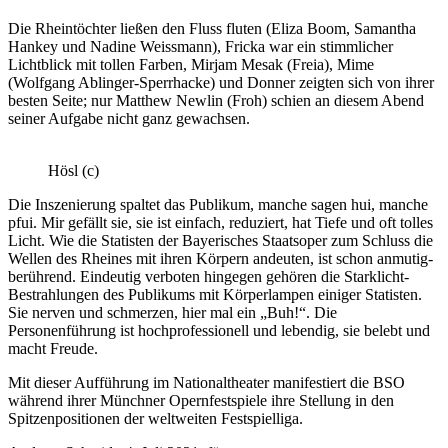
Die Rheintöchter ließen den Fluss fluten (Eliza Boom, Samantha
Hankey und Nadine Weissmann), Fricka war ein stimmlicher
Lichtblick mit tollen Farben, Mirjam Mesak (Freia), Mime
(Wolfgang Ablinger-Sperrhacke) und Donner zeigten sich von ihrer
besten Seite; nur Matthew Newlin (Froh) schien an diesem Abend
seiner Aufgabe nicht ganz gewachsen.
Hösl (c)
Die Inszenierung spaltet das Publikum, manche sagen hui, manche
pfui. Mir gefällt sie, sie ist einfach, reduziert, hat Tiefe und oft tolles
Licht. Wie die Statisten der Bayerisches Staatsoper zum Schluss die
Wellen des Rheines mit ihren Körpern andeuten, ist schon anmutig-
berührend. Eindeutig verboten hingegen gehören die Starklicht-
Bestrahlungen des Publikums mit Körperlampen einiger Statisten.
Sie nerven und schmerzen, hier mal ein „Buh!“. Die
Personenführung ist hochprofessionell und lebendig, sie belebt und
macht Freude.
Mit dieser Aufführung im Nationaltheater manifestiert die BSO
während ihrer Münchner Opernfestspiele ihre Stellung in den
Spitzenpositionen der weltweiten Festspielliga.