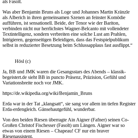
als Fasolt.
Was aber Benjamin Bruns als Loge und Johannes Martin Kränzle
als Alberich in ihren gemeinsamen Szenen an feinster Komödie
aufführen, ist sensationell. Beide, der Tenor wie der Bariton,
verbinden nicht nur herrlichstes Wagner-Belcanto mit vollendeter
Textintelligenz, sondern verbreiten eine solche Lust am Prahlen,
Intrigieren, gegenseitigen Beleidigen, dass das Festspielpublikum
selbst in reduzierter Besetzung beim Schlussapplaus fast ausflippt.“
Hösl (c)
Ja, BB und JMK waren die Gesangsstars des Abends – klassik-
begeistert.de sieht BB in puncto Präsenz, Präzision, Gefühl und
Variationsbreite noch vor JMK.
https://de.wikipedia.org/wiki/Benjamin_Bruns
Erda war in der Tat „klangsatt“, sie sang vor allem im tiefen Register
Erda-erdengleich. Gänsehautgefühl, wunderbar.
Von den beiden Riesen überragte Ain Aigner (Fafner) seinen Co-
Großen Christof Fischesser (Fasolt) um Längen. Aigner war so
etwas von einem Riesen – Chapeau! CF nur ein braver
Riesenassistent.