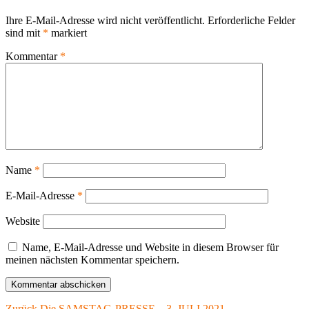
Ihre E-Mail-Adresse wird nicht veröffentlicht.
Erforderliche Felder
sind mit
*
markiert
Kommentar
*
Name
*
E-Mail-Adresse
*
Website
Name, E-Mail-Adresse und Website in diesem Browser für
meinen nächsten Kommentar speichern.
Vorheriger
Zurück
Die SAMSTAG-PRESSE – 3. JULI 2021