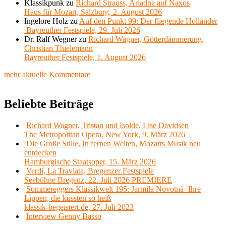
Klassikpunk
zu
Richard Strauss, Ariadne auf Naxos
Haus für Mozart, Salzburg, 2. August 2026
Ingelore Holz
zu
Auf den Punkt 99: Der fliegende Holländer
Bayreuther Festspiele, 29. Juli 2026
Dr. Ralf Wegner
zu
Richard Wagner, Götterdämmerung,
Christian Thielemann
Bayreuther Festspiele, 1. August 2026
mehr aktuelle Kommentare
Beliebte Beiträge
Richard Wagner, Tristan und Isolde, Lise Davidsen
The Metropolitan Opera, New York, 9. März 2026
Die Große Stille, In fernen Welten, Mozarts Musik neu
entdecken
Hamburgische Staatsoper, 15. März 2026
Verdi, La Traviata, Bregenzer Festspiele
Seebühne Bregenz, 22. Juli 2026 PREMIERE
Sommereggers Klassikwelt 195: Jarmila Novotná- Ihre
Lippen, die küssten so heiß
klassik-begeistert.de, 27. Juli 2023
Interview Genny Basso