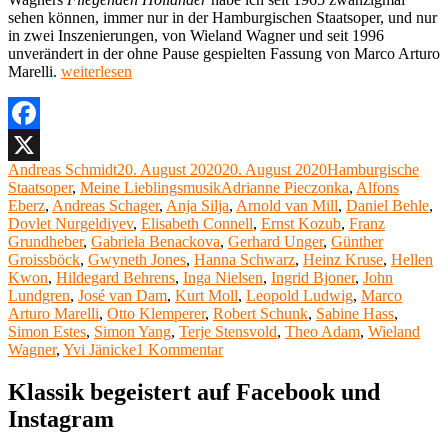
sehen können, immer nur in der Hamburgischen Staatsoper, und nur
in zwei Inszenierungen, von Wieland Wagner und seit 1996
unverändert in der ohne Pause gespielten Fassung von Marco Arturo
„Meine
Marelli.
weiterlesen
Lieblingsoper
(45):
„Der
Fliegende
Facebook
Holländer“
Autor
Veröffentlicht
Kategorien
Andreas Schmidt
20. August 2020
20. August 2020
Hamburgische
X
von
am
Schlagwörter
Staatsoper
,
Meine Lieblingsmusik
Adrianne Pieczonka
,
Alfons
Richard
Eberz
,
Andreas Schager
,
Anja Silja
,
Arnold van Mill
,
Daniel Behle
,
Wagner“
Dovlet Nurgeldiyev
,
Elisabeth Connell
,
Ernst Kozub
,
Franz
Grundheber
,
Gabriela Benackova
,
Gerhard Unger
,
Günther
Groissböck
,
Gwyneth Jones
,
Hanna Schwarz
,
Heinz Kruse
,
Hellen
Kwon
,
Hildegard Behrens
,
Inga Nielsen
,
Ingrid Bjoner
,
John
Lundgren
,
José van Dam
,
Kurt Moll
,
Leopold Ludwig
,
Marco
Arturo Marelli
,
Otto Klemperer
,
Robert Schunk
,
Sabine Hass
,
Simon Estes
,
Simon Yang
,
Terje Stensvold
,
Theo Adam
,
Wieland
zu
Wagner
,
Yvi Jänicke
1 Kommentar
Meine
Lieblingsoper
Klassik begeistert auf Facebook und
(45):
Instagram
„Der
Fliegende