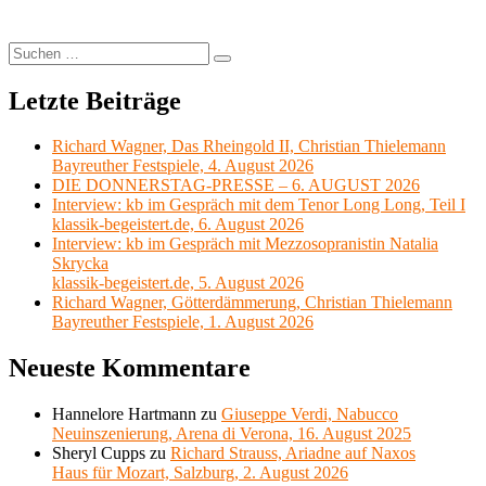
Holländer“
von
Richard
Suchen
Suchen
Wagner
nach:
Letzte Beiträge
Richard Wagner, Das Rheingold II, Christian Thielemann
Bayreuther Festspiele, 4. August 2026
DIE DONNERSTAG-PRESSE – 6. AUGUST 2026
Interview: kb im Gespräch mit dem Tenor Long Long, Teil I
klassik-begeistert.de, 6. August 2026
Interview: kb im Gespräch mit Mezzosopranistin Natalia
Skrycka
klassik-begeistert.de, 5. August 2026
Richard Wagner, Götterdämmerung, Christian Thielemann
Bayreuther Festspiele, 1. August 2026
Neueste Kommentare
Hannelore Hartmann
zu
Giuseppe Verdi, Nabucco
Neuinszenierung, Arena di Verona, 16. August 2025
Sheryl Cupps
zu
Richard Strauss, Ariadne auf Naxos
Haus für Mozart, Salzburg, 2. August 2026