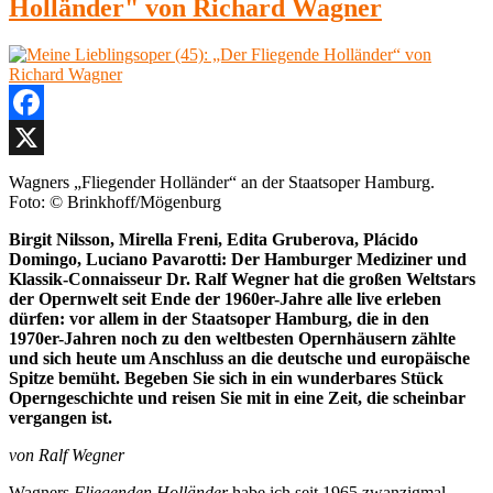
Holländer" von Richard Wagner
Facebook
X
Wagners „Fliegender Holländer“ an der Staatsoper Hamburg.
Foto: © Brinkhoff/Mögenburg
Birgit Nilsson, Mirella Freni, Edita Gruberova, Plácido
Domingo, Luciano Pavarotti: Der Hamburger Mediziner und
Klassik-Connaisseur Dr. Ralf Wegner hat die großen Weltstars
der Opernwelt seit Ende der 1960er-Jahre alle live erleben
dürfen: vor allem in der Staatsoper Hamburg, die in den
1970er-Jahren noch zu den weltbesten Opernhäusern zählte
und sich heute um Anschluss an die deutsche und europäische
Spitze bemüht. Begeben Sie sich in ein wunderbares Stück
Operngeschichte und reisen Sie mit in eine Zeit, die scheinbar
vergangen ist.
von Ralf Wegner
Wagners
Fliegenden Holländer
habe ich seit 1965 zwanzigmal