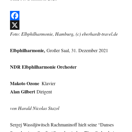
F
Foto: Elbphilharmonie, Hamburg, (c) eberhardt-travel.de
a
X
c
Elbphilharmonie,
Großer Saal, 31. Dezember 2021
e
b
NDR Elbphilharmonie Orchester
o
o
Makoto Ozone
Klavier
k
Alan Gilbert
Dirigent
von Harald Nicolas Stazol
Sergej Wassiljiwitsch Rachmaninoff hielt seine “Danses