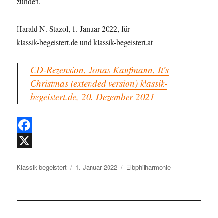
zünden.
Harald N. Stazol, 1. Januar 2022, für
klassik-begeistert.de und klassik-begeistert.at
CD-Rezension, Jonas Kaufmann, It’s
Christmas (extended version) klassik-
begeistert.de, 20. Dezember 2021
F
a
X
Autor
Veröffentlicht
Kategorien
Klassik-begeistert
1. Januar 2022
Elbphilharmonie
c
am
e
b