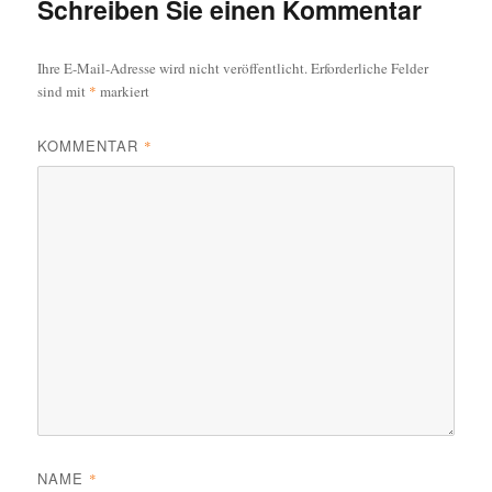
o
Schreiben Sie einen Kommentar
o
Ihre E-Mail-Adresse wird nicht veröffentlicht.
Erforderliche Felder
k
sind mit
*
markiert
KOMMENTAR
*
NAME
*