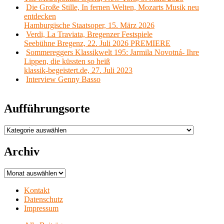
Die Große Stille, In fernen Welten, Mozarts Musik neu
entdecken
Hamburgische Staatsoper, 15. März 2026
Verdi, La Traviata, Bregenzer Festspiele
Seebühne Bregenz, 22. Juli 2026 PREMIERE
Sommereggers Klassikwelt 195: Jarmila Novotná- Ihre
Lippen, die küssten so heiß
klassik-begeistert.de, 27. Juli 2023
Interview Genny Basso
Aufführungsorte
Aufführungsorte
Archiv
Archiv
Kontakt
Datenschutz
Impressum