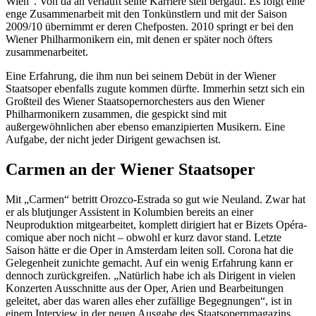
Wien“. Von da an verläuft seine Karriere steil bergauf. Es folgt eine
enge Zusammenarbeit mit den Tonkünstlern und mit der Saison
2009/10 übernimmt er deren Chefposten. 2010 springt er bei den
Wiener Philharmonikern ein, mit denen er später noch öfters
zusammenarbeitet.
Eine Erfahrung, die ihm nun bei seinem Debüt in der Wiener
Staatsoper ebenfalls zugute kommen dürfte. Immerhin setzt sich ein
Großteil des Wiener Staatsopernorchesters aus den Wiener
Philharmonikern zusammen, die gespickt sind mit
außergewöhnlichen aber ebenso emanzipierten Musikern. Eine
Aufgabe, der nicht jeder Dirigent gewachsen ist.
Carmen an der Wiener Staatsoper
Mit „Carmen“ betritt Orozco-Estrada so gut wie Neuland. Zwar hat
er als blutjunger Assistent in Kolumbien bereits an einer
Neuproduktion mitgearbeitet, komplett dirigiert hat er Bizets Opéra-
comique aber noch nicht – obwohl er kurz davor stand. Letzte
Saison hätte er die Oper in Amsterdam leiten soll. Corona hat die
Gelegenheit zunichte gemacht. Auf ein wenig Erfahrung kann er
dennoch zurückgreifen. „Natürlich habe ich als Dirigent in vielen
Konzerten Ausschnitte aus der Oper, Arien und Bearbeitungen
geleitet, aber das waren alles eher zufällige Begegnungen“, ist in
einem Interview in der neuen Ausgabe des Staatsopernmagazins