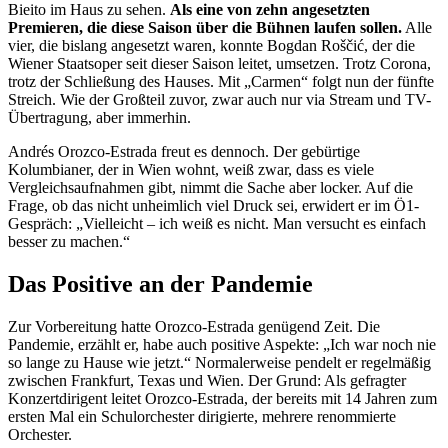
Bieito im Haus zu sehen.
Als eine von zehn angesetzten
Premieren, die diese Saison über die Bühnen laufen sollen.
Alle
vier, die bislang angesetzt waren, konnte Bogdan Roščić, der die
Wiener Staatsoper seit dieser Saison leitet, umsetzen. Trotz Corona,
trotz der Schließung des Hauses. Mit „Carmen“ folgt nun der fünfte
Streich. Wie der Großteil zuvor, zwar auch nur via Stream und TV-
Übertragung, aber immerhin.
Andrés Orozco-Estrada freut es dennoch. Der gebürtige
Kolumbianer, der in Wien wohnt, weiß zwar, dass es viele
Vergleichsaufnahmen gibt, nimmt die Sache aber locker. Auf die
Frage, ob das nicht unheimlich viel Druck sei, erwidert er im Ö1-
Gespräch: „Vielleicht – ich weiß es nicht. Man versucht es einfach
besser zu machen.“
Das Positive an der Pandemie
Zur Vorbereitung hatte Orozco-Estrada genügend Zeit. Die
Pandemie, erzählt er, habe auch positive Aspekte: „Ich war noch nie
so lange zu Hause wie jetzt.“ Normalerweise pendelt er regelmäßig
zwischen Frankfurt, Texas und Wien. Der Grund: Als gefragter
Konzertdirigent leitet Orozco-Estrada, der bereits mit 14 Jahren zum
ersten Mal ein Schulorchester dirigierte, mehrere renommierte
Orchester.