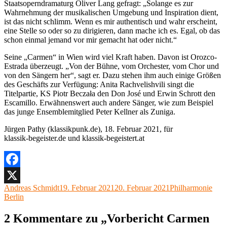
Staatsoperndramaturg Oliver Lang gefragt: „Solange es zur
Wahrnehmung der musikalischen Umgebung und Inspiration dient,
ist das nicht schlimm. Wenn es mir authentisch und wahr erscheint,
eine Stelle so oder so zu dirigieren, dann mache ich es. Egal, ob das
schon einmal jemand vor mir gemacht hat oder nicht.“
Seine „Carmen“ in Wien wird viel Kraft haben. Davon ist Orozco-
Estrada überzeugt. „Von der Bühne, vom Orchester, vom Chor und
von den Sängern her“, sagt er. Dazu stehen ihm auch einige Größen
des Geschäfts zur Verfügung: Anita Rachvelishvili singt die
Titelpartie, KS Piotr Beczała den Don José und Erwin Schrott den
Escamillo. Erwähnenswert auch andere Sänger, wie zum Beispiel
das junge Ensemblemitglied Peter Kellner als Zuniga.
Jürgen Pathy (klassikpunk.de), 18. Februar 2021, für
klassik-begeister.de und klassik-begeistert.at
Facebook
Autor
Veröffentlicht
Kategorien
Andreas Schmidt
19. Februar 2021
20. Februar 2021
Philharmonie
X
am
Berlin
2 Kommentare zu „Vorbericht Carmen