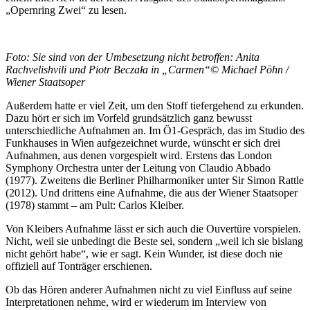
„Opernring Zwei“ zu lesen.
Foto: Sie sind von der Umbesetzung nicht betroffen: Anita
Rachvelishvili und Piotr Beczała in „Carmen“© Michael Pöhn /
Wiener Staatsoper
Außerdem hatte er viel Zeit, um den Stoff tiefergehend zu erkunden.
Dazu hört er sich im Vorfeld grundsätzlich ganz bewusst
unterschiedliche Aufnahmen an. Im Ö1-Gespräch, das im Studio des
Funkhauses in Wien aufgezeichnet wurde, wünscht er sich drei
Aufnahmen, aus denen vorgespielt wird. Erstens das London
Symphony Orchestra unter der Leitung von Claudio Abbado
(1977). Zweitens die Berliner Philharmoniker unter Sir Simon Rattle
(2012). Und drittens eine Aufnahme, die aus der Wiener Staatsoper
(1978) stammt – am Pult: Carlos Kleiber.
Von Kleibers Aufnahme lässt er sich auch die Ouvertüre vorspielen.
Nicht, weil sie unbedingt die Beste sei, sondern „weil ich sie bislang
nicht gehört habe“, wie er sagt. Kein Wunder, ist diese doch nie
offiziell auf Tonträger erschienen.
Ob das Hören anderer Aufnahmen nicht zu viel Einfluss auf seine
Interpretationen nehme, wird er wiederum im Interview von