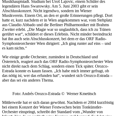
Musikhauptstadt. Studium bei Uroš Lajovic, einem Schüler des
legendären Hans Swarowsky. Am 5. Juni 2003 gibt er sein
Abschlusskonzert. Nicht irgendwo, sondern im Wiener
Musikverein. Einem Ort, an den er große Erinnerungen pflegt. Dort
hatte er, kurz nachdem er in Wien angekommen war, vom Stehplatz
aus Claudio Abbado und die Berliner Philharmoniker mit Brahms
Zweiter erlebt. „Die Magie war so unglaublich, dass ich zu Tränen
gerührt war“, schildert er dieses Erlebnis. Nicht minder beeindruckt
hat ihn auch sein Abschlusskonzert, bei dem er das ORF Radio-
Symphonieorchester Wien dirigiert: „Ich ging runter auf eins – und
es kam nichts.“
Wie einige große Orchester, zumindest in Deutschland und
Österreich, reagiert auch das ORF Radio-Symphonieorchester Wien
nicht direkt nach dem Schlag, sondern einen Tick später. Orozco-
Estrada konnte es kaum fassen. „Ich habe mich immer gefragt, ob
das nötig ist, wer das erfunden hat“, wundert sich Orozco-Estrada –
aber das sei ein anderes Thema.
Foto: Andrés Orozco-Estrada © Werner Kmetitsch
Mittlerweile hat er sich daran gewöhnt. Nachdem er 2004 kurzfristig
bei einem Konzert der Wiener Festwochen beim Tonkünstler-
Orchester einspringt, schreibt der Standard vom „Wunder von