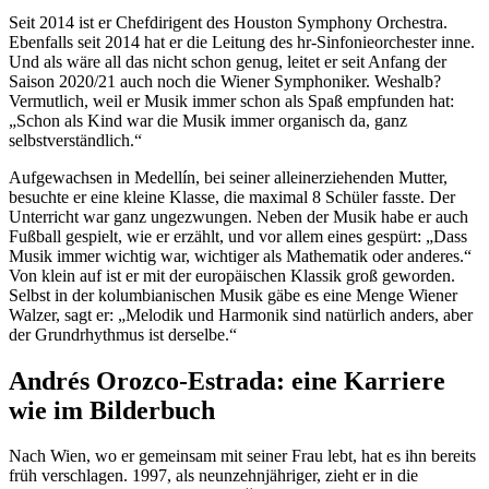
Seit 2014 ist er Chefdirigent des Houston Symphony Orchestra.
Ebenfalls seit 2014 hat er die Leitung des hr-Sinfonieorchester inne.
Und als wäre all das nicht schon genug, leitet er seit Anfang der
Saison 2020/21 auch noch die Wiener Symphoniker. Weshalb?
Vermutlich, weil er Musik immer schon als Spaß empfunden hat:
„Schon als Kind war die Musik immer organisch da, ganz
selbstverständlich.“
Aufgewachsen in Medellín, bei seiner alleinerziehenden Mutter,
besuchte er eine kleine Klasse, die maximal 8 Schüler fasste. Der
Unterricht war ganz ungezwungen. Neben der Musik habe er auch
Fußball gespielt, wie er erzählt, und vor allem eines gespürt: „Dass
Musik immer wichtig war, wichtiger als Mathematik oder anderes.“
Von klein auf ist er mit der europäischen Klassik groß geworden.
Selbst in der kolumbianischen Musik gäbe es eine Menge Wiener
Walzer, sagt er: „Melodik und Harmonik sind natürlich anders, aber
der Grundrhythmus ist derselbe.“
Andrés Orozco-Estrada: eine Karriere
wie im Bilderbuch
Nach Wien, wo er gemeinsam mit seiner Frau lebt, hat es ihn bereits
früh verschlagen. 1997, als neunzehnjähriger, zieht er in die