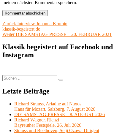
meinen nächsten Kommentar speichern.
Beitragsnavigation
Vorheriger
Zurück
Interview Johanna Krumin
Beitrag:
klassik-begeistert.de
Nächster
Weiter
DIE SAMSTAG-PRESSE – 20. FEBRUAR 2021
Beitrag:
Klassik begeistert auf Facebook und
Instagram
Suchen
Suchen
nach:
Letzte Beiträge
Richard Strauss, Ariadne auf Naxos
Haus für Mozart, Salzburg, 7. August 2026
DIE SAMSTAG-PRESSE – 8. AUGUST 2026
Richard Wagner, Rienzi
Bayreuther Festspiele, 26. Juli 2026
Strauss und Beethoven, Seiji Ozawa Dirigent