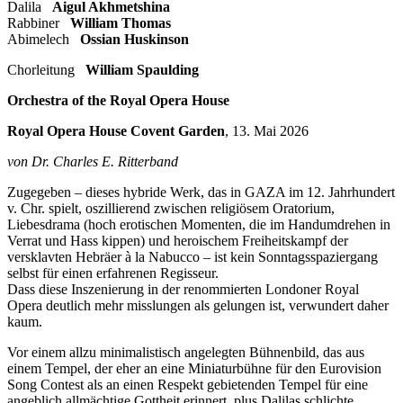
Dalila
Aigul Akhmetshina
Rabbiner
William Thomas
Abimelech
Ossian Huskinson
Chorleitung
William Spaulding
Orchestra of the Royal Opera House
Royal Opera House Covent Garden
, 13. Mai 2026
von Dr. Charles E. Ritterband
Zugegeben – dieses hybride Werk, das in GAZA im 12. Jahrhundert
v. Chr. spielt, oszillierend zwischen religiösem Oratorium,
Liebesdrama (hoch erotischen Momenten, die im Handumdrehen in
Verrat und Hass kippen) und heroischem Freiheitskampf der
versklavten Hebräer à la Nabucco – ist kein Sonntagsspaziergang
selbst für einen erfahrenen Regisseur.
Dass diese Inszenierung in der renommierten Londoner Royal
Opera deutlich mehr misslungen als gelungen ist, verwundert daher
kaum.
Vor einem allzu minimalistisch angelegten Bühnenbild, das aus
einem Tempel, der eher an eine Miniaturbühne für den Eurovision
Song Contest als an einen Respekt gebietenden Tempel für eine
angeblich allmächtige Gottheit erinnert, plus Dalilas schlichte