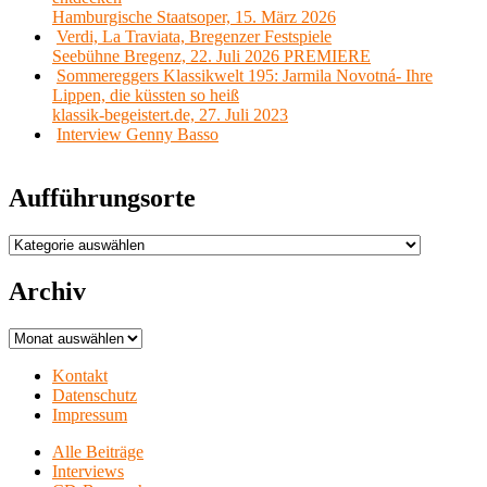
Hamburgische Staatsoper, 15. März 2026
Verdi, La Traviata, Bregenzer Festspiele
Seebühne Bregenz, 22. Juli 2026 PREMIERE
Sommereggers Klassikwelt 195: Jarmila Novotná- Ihre
Lippen, die küssten so heiß
klassik-begeistert.de, 27. Juli 2023
Interview Genny Basso
Aufführungsorte
Aufführungsorte
Archiv
Archiv
Kontakt
Datenschutz
Impressum
Alle Beiträge
Interviews