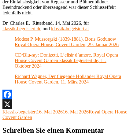
der Einfallslosigkeit von Regisseur und Bühnenbildner.
Beeindruckend oder überzeugend war dieser Schlusseffekt
jedenfalls nicht.
Dr. Charles E. Ritterband, 14. Mai 2026, für
klassik-begeistert.de
und
klassik-begeistert.at
Modest P. Mussorgski (1839-1881), Boris Godunow
Royal Opera House, Covent Garden, 29. Januar 2026
CD/Blu-ray: Donizetti, L’elisir d’amore, Royal Opera
House Covent Garden klassik-begeistert.de, 11.
Oktober 2024
Richard Wagner, Der fliegende Holländer Royal Opera
House Covent Garden, 11. März 2024
Facebook
Autor
Veröffentlicht
Kategorien
Klassik-begeistert
16. Mai 2026
16. Mai 2026
Royal Opera House
X
am
Covent Garden
Schreiben Sie einen Kommentar