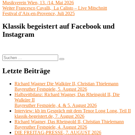
Beitrag:
Musikverein Wien, 13. /14. Mai 2026
Nächster
Weiter
Francesco Cavalli, La Calisto – Live Mitschnitt
Beitrag:
Festival d’Aix-en-Provence, Juli 2025
Klassik begeistert auf Facebook und
Instagram
Suchen
Suchen
nach:
Letzte Beiträge
Richard Wagner Die Walküre II, Christian Thielemann
Bayreuther Festspiele, 5. August 2026
Halbzeitbilanz: Richard Wagner, Das Rheingold II, Die
Walküre II
Bayreuther Festspiele, 4. & 5. August 2026
Interview: kb im Gespräch mit dem Tenor Long Long, Teil II
klassik-begeistert.de, 7. August 2026
Richard Wagner, Das Rheingold II, Christian Thielemann
Bayreuther Festspiele, 4. August 2026
DIE FREITAG-PRESSE, 7. AUGUST 2026