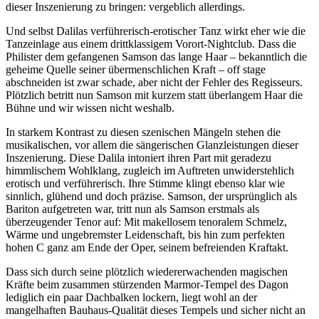
dieser Inszenierung zu bringen: vergeblich allerdings.
Und selbst Dalilas verführerisch-erotischer Tanz wirkt eher wie die
Tanzeinlage aus einem drittklassigem Vorort-Nightclub. Dass die
Philister dem gefangenen Samson das lange Haar – bekanntlich die
geheime Quelle seiner übermenschlichen Kraft – off stage
abschneiden ist zwar schade, aber nicht der Fehler des Regisseurs.
Plötzlich betritt nun Samson mit kurzem statt überlangem Haar die
Bühne und wir wissen nicht weshalb.
In starkem Kontrast zu diesen szenischen Mängeln stehen die
musikalischen, vor allem die sängerischen Glanzleistungen dieser
Inszenierung. Diese Dalila intoniert ihren Part mit geradezu
himmlischem Wohlklang, zugleich im Auftreten unwiderstehlich
erotisch und verführerisch. Ihre Stimme klingt ebenso klar wie
sinnlich, glühend und doch präzise. Samson, der ursprünglich als
Bariton aufgetreten war, tritt nun als Samson erstmals als
überzeugender Tenor auf: Mit makellosem tenoralem Schmelz,
Wärme und ungebremster Leidenschaft, bis hin zum perfekten
hohen C ganz am Ende der Oper, seinem befreienden Kraftakt.
Dass sich durch seine plötzlich wiedererwachenden magischen
Kräfte beim zusammen stürzenden Marmor-Tempel des Dagon
lediglich ein paar Dachbalken lockern, liegt wohl an der
mangelhaften Bauhaus-Qualität dieses Tempels und sicher nicht an