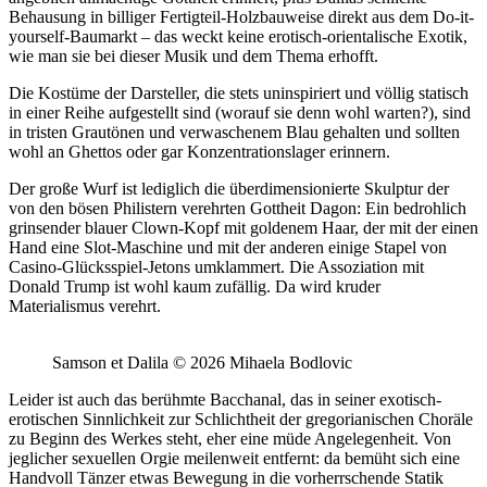
Behausung in billiger Fertigteil-Holzbauweise direkt aus dem Do-it-
yourself-Baumarkt – das weckt keine erotisch-orientalische Exotik,
wie man sie bei dieser Musik und dem Thema erhofft.
Die Kostüme der Darsteller, die stets uninspiriert und völlig statisch
in einer Reihe aufgestellt sind (worauf sie denn wohl warten?), sind
in tristen Grautönen und verwaschenem Blau gehalten und sollten
wohl an Ghettos oder gar Konzentrationslager erinnern.
Der große Wurf ist lediglich die überdimensionierte Skulptur der
von den bösen Philistern verehrten Gottheit Dagon: Ein bedrohlich
grinsender blauer Clown-Kopf mit goldenem Haar, der mit der einen
Hand eine Slot-Maschine und mit der anderen einige Stapel von
Casino-Glücksspiel-Jetons umklammert. Die Assoziation mit
Donald Trump ist wohl kaum zufällig. Da wird kruder
Materialismus verehrt.
Samson et Dalila © 2026 Mihaela Bodlovic
Leider ist auch das berühmte Bacchanal, das in seiner exotisch-
erotischen Sinnlichkeit zur Schlichtheit der gregorianischen Choräle
zu Beginn des Werkes steht, eher eine müde Angelegenheit. Von
jeglicher sexuellen Orgie meilenweit entfernt: da bemüht sich eine
Handvoll Tänzer etwas Bewegung in die vorherrschende Statik