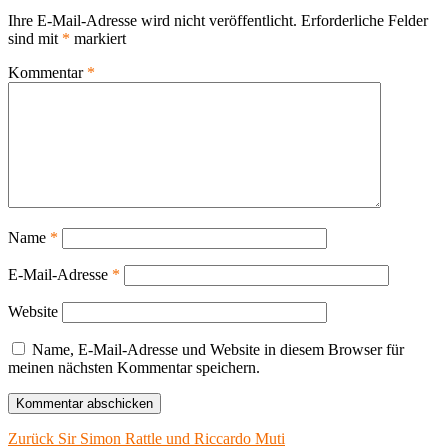
Ihre E-Mail-Adresse wird nicht veröffentlicht.
Erforderliche Felder
sind mit
*
markiert
Kommentar
*
Name
*
E-Mail-Adresse
*
Website
Name, E-Mail-Adresse und Website in diesem Browser für
meinen nächsten Kommentar speichern.
Beitragsnavigation
Vorheriger
Zurück
Sir Simon Rattle und Riccardo Muti