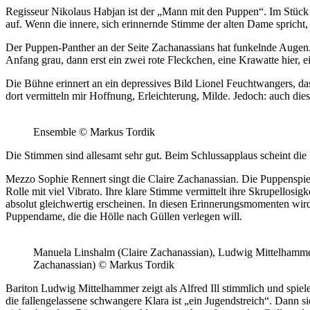
Regisseur Nikolaus Habjan ist der „Mann mit den Puppen“. Im Stück w
auf. Wenn die innere, sich erinnernde Stimme der alten Dame spricht, d
Der Puppen-Panther an der Seite Zachanassians hat funkelnde Augen. 
Anfang grau, dann erst ein zwei rote Fleckchen, eine Krawatte hier,
Die Bühne erinnert an ein depressives Bild Lionel Feuchtwangers, das
dort vermitteln mir Hoffnung, Erleichterung, Milde. Jedoch: auch di
Ensemble © Markus Tordik
Die Stimmen sind allesamt sehr gut. Beim Schlussapplaus scheint die 
Mezzo Sophie Rennert singt die Claire Zachanassian. Die Puppenspi
Rolle mit viel Vibrato. Ihre klare Stimme vermittelt ihre Skrupellosi
absolut gleichwertig erscheinen. In diesen Erinnerungsmomenten wird
Puppendame, die die Hölle nach Güllen verlegen will.
Manuela Linshalm (Claire Zachanassian), Ludwig Mittelhammer 
Zachanassian) © Markus Tordik
Bariton Ludwig Mittelhammer zeigt als Alfred Ill stimmlich und spie
die fallengelassene schwangere Klara ist „ein Jugendstreich“. Dann si