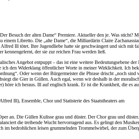
r Besuch der alten Dame“ Premiere. Aktueller den je. Was sticht? Mor
k zu einem Libretto. Die „alte Dame“, die Milliardärin Claire Zachanas
Alfred Ill tötet. Ihre Jugendliebe hatte sie geschwängert und sich mit
er kennengelernt, der sie zur reichen Frau werden ließ.
ralisches Angebot entpuppt – das ist eine weitere Bedeutungsebene der 
 ich den Widerklang öffentlicher Worte in meiner Wirklichkeit. Ich be
ltordnung“. Oder wenn der Bürgermeister die Phrase drischt „noch sind 
iegt die Gier in Güllen. Auch egal, wenn wir deshalb in der moralisch
öre ich heraus. Ill auf englisch krank. Er ist die Krankheit, die es au
fred Ill), Ensemble, Chor und Statisterie des Staatstheaters am
per an. Die Güllen Kulisse grau und düster. Der Chor grau und düster.
balanciert die treibende Wucht hervorragend aus. Es gelingt den Musik
r auch im bedrohlichen leisen grummelnden Trommelwirbel, der zum Übe