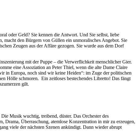
al oder Geld? Sie kennen die Antwort. Und Sie selbst, liebe
sian, macht den Bürgern von Güllen ein unmoralisches Angebot. Sie
 falschen Zeugen aus der Affäre gezogen. Sie wurde aus dem Dorf
Inszenierung mit der Puppe – die Verwerflichkeit menschlicher Gier.
komme eine Assoziation an Peter Thiel, wenn die alte Dame Claire
wir in Europa, noch sind wir keine Heiden“: im Zuge der politischen
en Hölle schmoren. Ein zeitloses bestechendes Libretto! Das fängt
szumerzen gilt.
 Die Musik wuchtig, treibend, düster. Das Orchester des
ern, Drama, Überraschung, atemlose Konzentration in mir zu erzeugen,
rgang viele der nächsten Szenen ankündigt. Dann wieder abrupt