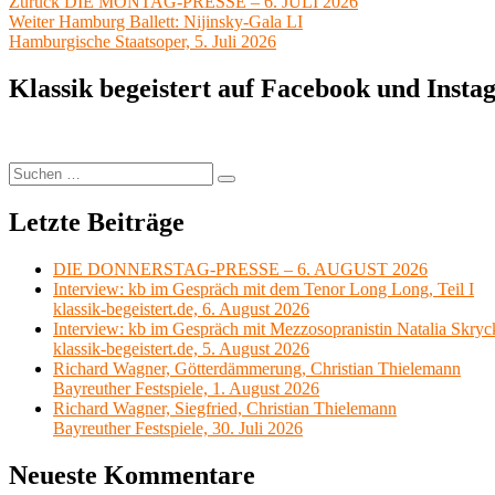
Beitragsnavigation
Vorheriger
Zurück
DIE MONTAG-PRESSE – 6. JULI 2026
Nächster
Beitrag:
Weiter
Hamburg Ballett: Nijinsky-Gala LI
Beitrag:
Hamburgische Staatsoper, 5. Juli 2026
Klassik begeistert auf Facebook und Inst
Suchen
Suchen
nach:
Letzte Beiträge
DIE DONNERSTAG-PRESSE – 6. AUGUST 2026
Interview: kb im Gespräch mit dem Tenor Long Long, Teil I
klassik-begeistert.de, 6. August 2026
Interview: kb im Gespräch mit Mezzosopranistin Natalia Skryc
klassik-begeistert.de, 5. August 2026
Richard Wagner, Götterdämmerung, Christian Thielemann
Bayreuther Festspiele, 1. August 2026
Richard Wagner, Siegfried, Christian Thielemann
Bayreuther Festspiele, 30. Juli 2026
Neueste Kommentare