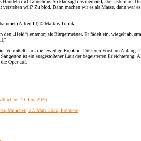
s Handeln nicht abnehme. So klar sagt das niemand, aber jedem im Thea
ht verstehen will? Zu blöd. Dann machen wir es als Masse, dann war es k
hammer (Alfred Ill) © Markus Tordik
den „Held“(-entenor) als Bürgermeister. Er fädelt ein, wiegelt ab, stra
l.“
n. Vermittelt stark die jeweilige Emotion. Düsteren Frust am Anfang. 
ngeston ist ein ausgestoßener Laut der begeisterten Erleichterung. Al
 die Oper auf.
, München, 19. Juni 2026
ter, München, 27. März 2026, Premiere