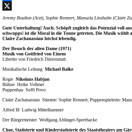
Facebook
X
Jeremy Boulton (Arzt), Sophie Rennert, Manuela Linshalm (Claire Z
Gute Unterhaltung! Auch. Schöpft zugleich das Potenzial voll au
schwupps! ist die Moral in die Tonne getreten. Die Musik wühlt
Claire Zachanassian höchst lebendig.
Der Besuch der alten Dame (1971)
Musik von Gottfried von Einem
Libretto von Friedrich Dürrenmatt
Musikalische Leitung
Michael Balke
Regie
Nikolaus Habjan
Bühne Heike Vollmer
Puppenbau Soffi Povo
Claire Zachanassian Stimme: Sophie Rennert, Puppenspielerin: Man
Alfred Ill Ludwig Mittelhammer
Der Bürgermeister Wolfgang Ablinger-Sperrhacke
Chor, Statisterie und Kinderstatisterie des Staatstheaters am Gär