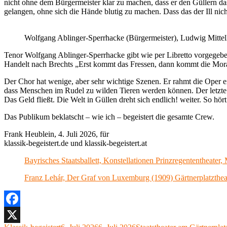
nicht ohne dem Bürgermeister klar zu machen, dass er den Güllern da
gelangen, ohne sich die Hände blutig zu machen. Dass das der Ill nic
Wolfgang Ablinger-Sperrhacke (Bürgermeister), Ludwig Mittel
Tenor Wolfgang Ablinger-Sperrhacke gibt wie per Libretto vorgegeben 
Handelt nach Brechts „Erst kommt das Fressen, dann kommt die Mora
Der Chor hat wenige, aber sehr wichtige Szenen. Er rahmt die Oper ei
dass Menschen im Rudel zu wilden Tieren werden können. Der letzte Sa
Das Geld fließt. Die Welt in Güllen dreht sich endlich! weiter. So hört
Das Publikum beklatscht – wie ich – begeistert die gesamte Crew.
Frank Heublein, 4. Juli 2026, für
klassik-begeistert.de und klassik-begeistert.at
Bayrisches Staatsballett, Konstellationen Prinzregententheater
Franz Lehár, Der Graf von Luxemburg (1909) Gärtnerplatzthea
Facebook
Autor
Veröffentlicht
Kategorien