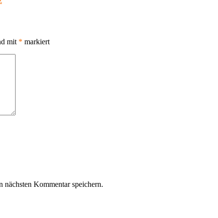
z
nd mit
*
markiert
n nächsten Kommentar speichern.