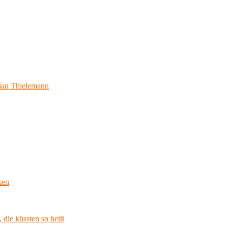
ian Thielemann
ken
 die küssten so heiß