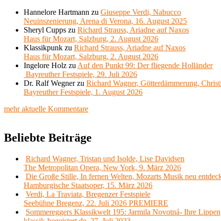
Hannelore Hartmann
zu
Giuseppe Verdi, Nabucco
Neuinszenierung, Arena di Verona, 16. August 2025
Sheryl Cupps
zu
Richard Strauss, Ariadne auf Naxos
Haus für Mozart, Salzburg, 2. August 2026
Klassikpunk
zu
Richard Strauss, Ariadne auf Naxos
Haus für Mozart, Salzburg, 2. August 2026
Ingelore Holz
zu
Auf den Punkt 99: Der fliegende Holländer
Bayreuther Festspiele, 29. Juli 2026
Dr. Ralf Wegner
zu
Richard Wagner, Götterdämmerung, Christ
Bayreuther Festspiele, 1. August 2026
mehr aktuelle Kommentare
Beliebte Beiträge
Richard Wagner, Tristan und Isolde, Lise Davidsen
The Metropolitan Opera, New York, 9. März 2026
Die Große Stille, In fernen Welten, Mozarts Musik neu entdec
Hamburgische Staatsoper, 15. März 2026
Verdi, La Traviata, Bregenzer Festspiele
Seebühne Bregenz, 22. Juli 2026 PREMIERE
Sommereggers Klassikwelt 195: Jarmila Novotná- Ihre Lippen,
klassik-begeistert.de, 27. Juli 2023