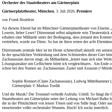
Orchester des Staatstheaters am Gärtnerplatz
Gärtnerplatztheater, München
, 3. Juli 2026,
Premiere
von Frank Heublein
An diesem Abend hat im Münchner Gärtnerplatztheater von Einems „De
Leserin, lieber Leser? Dürrenmatt selbst adaptierte sein Theaterstüc
erhalten eine Milliarde unter der Bedingung, dass jemand den Krämer 
vertrieben, wurde zur Dirne. So hat sie ihren ersten der acht Ehemänn
Dürrenmatts zentrale Idee ist im Heute schmerzhaft aktuell: ein unmo
In der sprachlichen Verkleidung und dem Schönreden dieser Gier höre
Zachanassian davon singt, als Milliardärin „leistet man sich eine We
Lösungsansätze um Geflüchtete hörte ich vergleichbares. Am Ende obs
schon bei den Namen an: Zachanassian: Zaster und Assassin (=Mörder) h
Sophie Rennert (Claire Zachanassian), Ludwig Mittelhammer (Al
Gärtnerplatz © Markus Tordik
Und die Musik? Die Trommel verheißt Aufruhr, Unbill. So fängt die O
Staatstheaters am Gärtnerplatz unter der Leitung von Michael Balke 
die in der Plötzlichkeit von leisen Tönen und von Stille liegt. Ode
einsetzender voller orchestraler Wumms. Huch! Ich zucke innerlich.