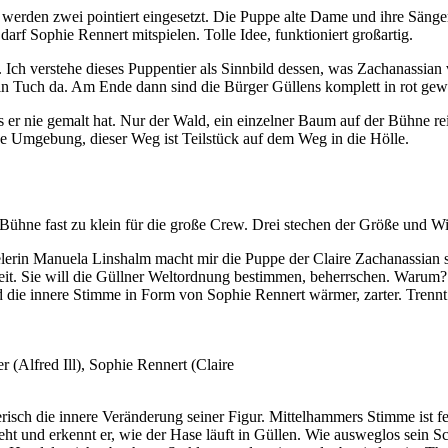
erden zwei pointiert eingesetzt. Die Puppe alte Dame und ihre Sänger
arf Sophie Rennert mitspielen. Tolle Idee, funktioniert großartig.
Ich verstehe dieses Puppentier als Sinnbild dessen, was Zachanassian 
 ein Tuch da. Am Ende dann sind die Bürger Güllens komplett in rot ge
 er nie gemalt hat. Nur der Wald, ein einzelner Baum auf der Bühne reic
ese Umgebung, dieser Weg ist Teilstück auf dem Weg in die Hölle.
Bühne fast zu klein für die große Crew. Drei stechen der Größe und Wic
elerin Manuela Linshalm macht mir die Puppe der Claire Zachanassian
gkeit. Sie will die Güllner Weltordnung bestimmen, beherrschen. Warum? 
 die innere Stimme in Form von Sophie Rennert wärmer, zarter. Trennt 
(Alfred Ill), Sophie Rennert (Claire
lerisch die innere Veränderung seiner Figur. Mittelhammers Stimme ist
eht und erkennt er, wie der Hase läuft in Güllen. Wie ausweglos sein S