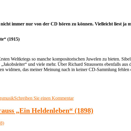
Sinfonie
Nr.
4
„Romantische“
in
 nicht immer nur von der CD hören zu können. Vielleicht liest j
Es-
Dur
(1874)
te“ (1915)
 Ersten Weltkriegs so manche kompositorischen Juwelen zu bieten. Sibe
s „Jakobsleiter“ und viele mehr. Über Richard Straussens ebenfalls a
elen widmen, das meiner Meinung nach in keiner CD-Sammlung fehlen d
zu
gsmusik
Schreiben Sie einen Kommentar
Meine
Lieblingsmusik
rauss „Ein Heldenleben“ (1898)
71:
Sergei
Prokofjew
„Skythische