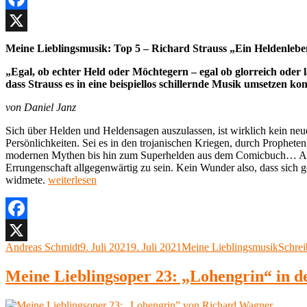
Facebook
X
Meine Lieblingsmusik: Top 5 – Richard Strauss „Ein Heldenlebe
„Egal, ob echter Held oder Möchtegern – egal ob glorreich oder l
dass Strauss es in eine beispiellos schillernde Musik umsetzen ko
von Daniel Janz
Sich über Helden und Heldensagen auszulassen, ist wirklich kein neue
Persönlichkeiten. Sei es in den trojanischen Kriegen, durch Prophete
modernen Mythen bis hin zum Superhelden aus dem Comicbuch… Allein
Errungenschaft allgegenwärtig zu sein. Kein Wunder also, dass sich
„Meine
widmete.
weiterlesen
Lieblingsmusik
70:
Richard
Strauss
Facebook
„Ein
Autor
Veröffentlicht
Kategorien
Andreas Schmidt
9. Juli 2021
9. Juli 2021
Meine Lieblingsmusik
Schre
X
Heldenleben“
am
(1898)“
Meine Lieblingsoper 23: „Lohengrin“ in 