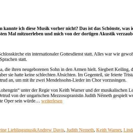
Strauss
„Ein
Heldenleben“
(1898)
kannte ich diese Musik vorher nicht? Das ist das Schönste, was ic
sten Mal mitzuerleben und mich von der dortigen Akustik verzaube
losskirche ein internationaler Gottesdienst statt. Alles war wie gewo
Sprachen statt.
, die ihren neugeborenen Sohn in den Armen hielt. Siegbert Keiling, d
er sie hatte keine schlechten Absichten. Im Gegenteil, sie feierte Tr
rtrud an, um mit ihr zwei Mendelssohn-Lieder im Chor vorzusingen.
Lohengrin“ unter der Regie von Keith Warner und der musikalischen L
rtrud von der ungarischen Mezzosopranistin Judith Németh gespielt wur
„Meine
ebte Oper sein würde…
weiterlesen
Lieblingsoper
23:
„Lohengrin”
von
Richard
Schlagwörter
ine Lieblingsmusik
Andrew Davis
,
Judith Nemeth
,
Keith Warner
,
Lind
Wagner“