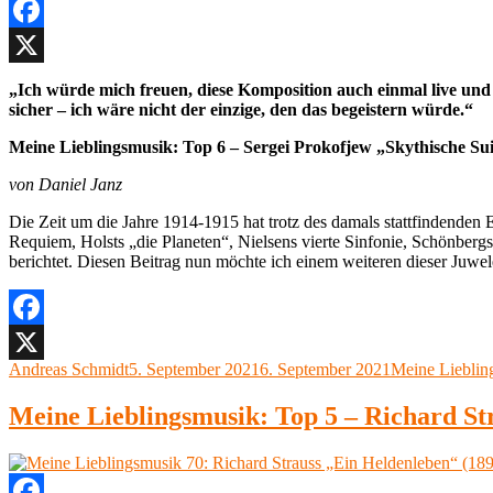
(1874)“
Facebook
X
„Ich würde mich freuen, diese Komposition auch einmal live und
sicher – ich wäre nicht der einzige, den das begeistern würde.“
Meine Lieblingsmusik: Top 6 – Sergei Prokofjew „Skythische Sui
von Daniel Janz
Die Zeit um die Jahre 1914-1915 hat trotz des damals stattfindenden
Requiem, Holsts „die Planeten“, Nielsens vierte Sinfonie, Schönberg
berichtet. Diesen Beitrag nun möchte ich einem weiteren dieser Juw
Facebook
Autor
Veröffentlicht
Kategorien
Andreas Schmidt
5. September 2021
6. September 2021
Meine Lieblin
X
am
Meine Lieblingsmusik: Top 5 – Richard St