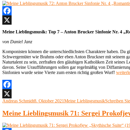
Facebook
X
Meine Lieblingsmusik: Top 7 – Anton Brucker Sinfonie Nr. 4 „R
von Daniel Janz
Komponisten können die unterschiedlichsten Charaktere haben. Da g
Schwergemüter wie Brahms oder eben Anton Bruckner mit seinem ganz
Naturtalent zu sein, zerfraßen den gläubigen Katholiken Zeit seines L
davon. Seine Uraufführungen sollen gar regelmäßig von Diffamierung
„Meine
Sinfonien wurde seine Vierte zum ersten richtig großen Wurf!
weiterl
Lieblin
72:
Anton
Brucke
Facebook
Sinfoni
Autor
Veröffentlicht
Kategorien
Andreas Schmidt
8. Oktober 2021
Meine Lieblingsmusik
Schreiben Si
X
Nr.
am
4
Meine Lieblingsmusik 71: Sergei Prokofjew
„Roman
in
Es-
Dur