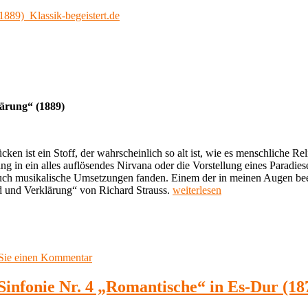
lärung“ (1889)
ist ein Stoff, der wahrscheinlich so alt ist, wie es menschliche Relig
g in ein alles auflösendes Nirvana oder die Vorstellung eines Paradies
auch musikalische Umsetzungen fanden. Einem der in meinen Augen b
„Meine
 und Verklärung“ von Richard Strauss.
weiterlesen
Lieblingsmusik
73:
Richard
Strauss
„Tod
zu
 Sie einen Kommentar
und
Meine
Verklärung“
Lieblingsmusik
Sinfonie Nr. 4 „Romantische“ in Es-Dur (18
(1889)
73:
Klassik-
Richard