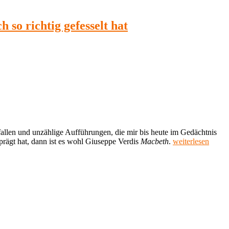
so richtig gefesselt hat
efallen und unzählige Aufführungen, die mir bis heute im Gedächtnis
„Meine
eprägt hat, dann ist es wohl Giuseppe Verdis
Macbeth
.
weiterlesen
Lieblingsoper
30:
Macbeth
von
Giuseppe
Verdi“
er