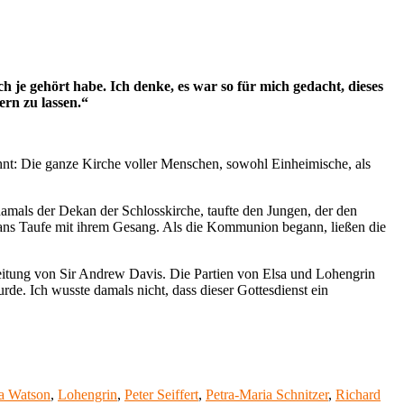
h je gehört habe. Ich denke, es war so für mich gedacht, dieses
rn zu lassen.“
hnt: Die ganze Kirche voller Menschen, sowohl Einheimische, als
amals der Dekan der Schlosskirche, taufte den Jungen, der den
istans Taufe mit ihrem Gesang. Als die Kommunion begann, ließen die
eitung von Sir Andrew Davis. Die Partien von Elsa und Lohengrin
de. Ich wusste damals nicht, dass dieser Gottesdienst ein
a Watson
,
Lohengrin
,
Peter Seiffert
,
Petra-Maria Schnitzer
,
Richard