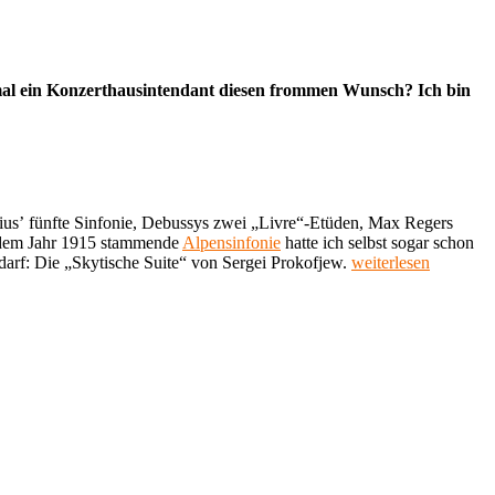
a mal ein Konzerthausintendant diesen frommen Wunsch? Ich bin
lius’ fünfte Sinfonie, Debussys zwei „Livre“-Etüden, Max Regers
us dem Jahr 1915 stammende
Alpensinfonie
hatte ich selbst sogar schon
„Meine
arf: Die „Skytische Suite“ von Sergei Prokofjew.
weiterlesen
Lieblingsmusik
71:
Sergei
Prokofjew
„Skythische
Suite“
(1915)“