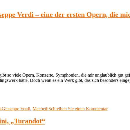
pe Verdi – eine der ersten Opern, die mich 
s gibt so viele Opern, Konzerte, Symphonien, die mir unglaublich gut g
eblingswerk hätte. Doch wenn es ein Werk gibt, das sich besonders eing
Schlagwörter
zu
k
Giuseppe Verdi
,
Macbeth
Schreiben Sie einen Kommentar
Meine
Lieblingsop
ini, „Turandot“
30:
Macbeth