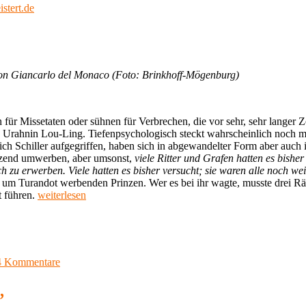
von
Giuseppe
Verdi
von Giancarlo del Monaco (Foto: Brinkhoff-Mögenburg)
ür Missetaten oder sühnen für Verbrechen, die vor sehr, sehr langer 
Urahnin Lou-Ling. Tiefenpsychologisch steckt wahrscheinlich noch m
rich Schiller aufgegriffen, haben sich in abgewandelter Form aber auc
itzend umwerben, aber umsonst,
viele Ritter und Grafen hatten es bish
h zu erwerben. Viele hatten es bisher versucht; sie waren alle noch we
ie um Turandot werbenden Prinzen. Wer es bei ihr wagte, musste drei Rä
„Meine
t führen.
weiterlesen
Lieblingsmusik
69,
Giacomo
Puccini,
Turandot
zu
4 Kommentare
klassik-
Meine
begeistert.de“
Lieblingsmusik
,
69,