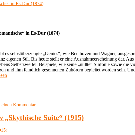
begeistert.de“
Strauss
„Tod
und
Verklärung“
(1889)
Klassik-
omantische“ in Es-Dur (1874)
begeistert.de
ibt es selbstüberzeugte „Genies“, wie Beethoven und Wagner, ausgespr
 eigenen Stil. Bis heute stellt er eine Ausnahmeerscheinung dar. Aus
ebens Selbstzweifel. Beispiele, wie seine „nullte“ Sinfonie sowie die 
en und ihm feindlich gesonnenen Zuhörern begleitet worden sein. Und
esen
gsmusik
r
e
zu
e einen Kommentar
Meine
Lieblingsmusik
 „Skythische Suite“ (1915)
tische“
72:
Anton
Brucker