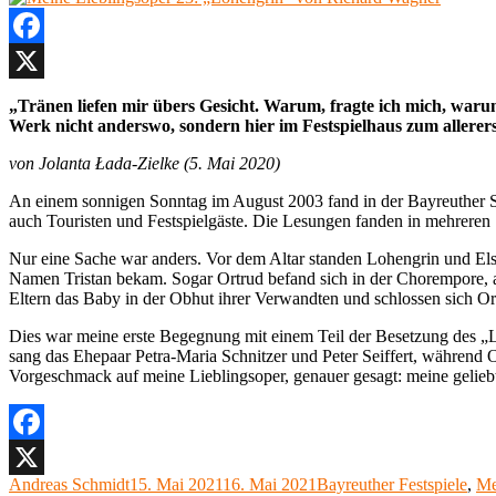
Facebook
X
„Tränen liefen mir übers Gesicht. Warum, fragte ich mich, warum 
Werk nicht anderswo, sondern hier im Festspielhaus zum allerer
von Jolanta Łada-Zielke (5. Mai 2020)
An einem sonnigen Sonntag im August 2003 fand in der Bayreuther Sch
auch Touristen und Festspielgäste. Die Lesungen fanden in mehreren 
Nur eine Sache war anders. Vor dem Altar standen Lohengrin und Elsa
Namen Tristan bekam. Sogar Ortrud befand sich in der Chorempore, ab
Eltern das Baby in der Obhut ihrer Verwandten und schlossen sich O
Dies war meine erste Begegnung mit einem Teil der Besetzung des „
sang das Ehepaar Petra-Maria Schnitzer und Peter Seiffert, während O
Vorgeschmack auf meine Lieblingsoper, genauer gesagt: meine geli
Facebook
Autor
Veröffentlicht
Kategorien
Andreas Schmidt
15. Mai 2021
16. Mai 2021
Bayreuther Festspiele
,
Me
X