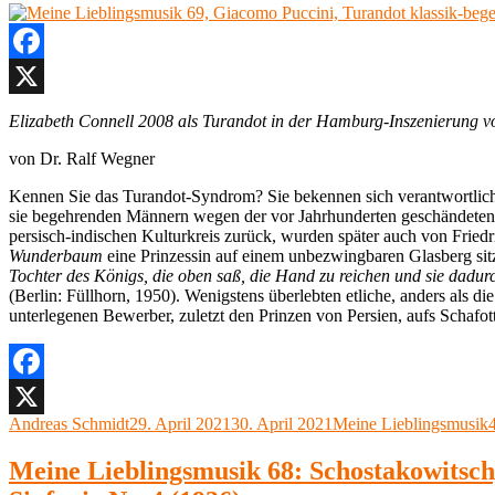
Facebook
X
Elizabeth Connell 2008 als Turandot in der Hamburg-Inszenierung 
von Dr. Ralf Wegner
Kennen Sie das Turandot-Syndrom? Sie bekennen sich verantwortlich f
sie begehrenden Männern wegen der vor Jahrhunderten geschändeten 
persisch-indischen Kulturkreis zurück, wurden später auch von Fried
Wunderbaum
eine Prinzessin auf einem unbezwingbaren Glasberg s
Tochter des Königs, die oben saß, die Hand zu reichen und sie dadurc
(Berlin: Füllhorn, 1950). Wenigstens überlebten etliche, anders als d
unterlegenen Bewerber, zuletzt den Prinzen von Persien, aufs Schafot
Facebook
Autor
Veröffentlicht
Kategorien
Andreas Schmidt
29. April 2021
30. April 2021
Meine Lieblingsmusik
X
am
Meine Lieblingsmusik 68: Schostakowitsch