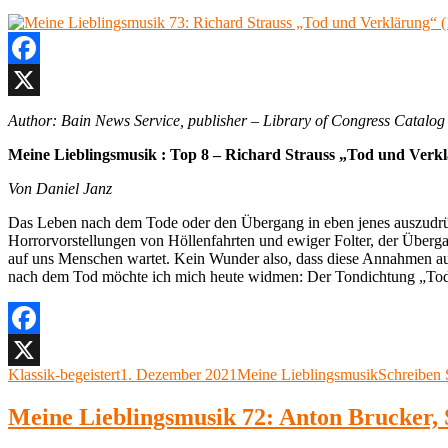
Facebook
X
Author: Bain News Service, publisher – Library of Congress Catalog
Meine Lieblingsmusik : Top 8 – Richard Strauss „Tod und Verk
Von Daniel Janz
Das Leben nach dem Tode oder den Übergang in eben jenes auszudrücken 
Horrorvorstellungen von Höllenfahrten und ewiger Folter, der Übergan
auf uns Menschen wartet. Kein Wunder also, dass diese Annahmen 
nach dem Tod möchte ich mich heute widmen: Der Tondichtung „Tod
Facebook
Autor
Veröffentlicht
Kategorien
Klassik-begeistert
1. Dezember 2021
Meine Lieblingsmusik
Schreiben
X
am
Meine Lieblingsmusik 72: Anton Brucker, 