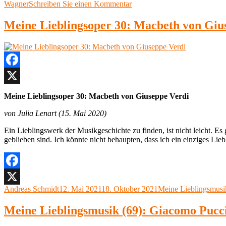
am
zu
Wagner
Schreiben Sie einen Kommentar
Meine
Lieblingsoper
Meine Lieblingsoper 30: Macbeth von Giusep
23:
„Lohengrin”
von
Richard
Wagner
Facebook
X
Meine Lieblingsoper 30: Macbeth von Giuseppe Verdi
von Julia Lenart (15. Mai 2020)
Ein Lieblingswerk der Musikgeschichte zu finden, ist nicht leicht. E
geblieben sind. Ich könnte nicht behaupten, dass ich ein einziges Li
Facebook
Autor
Veröffentlicht
Kategorien
Andreas Schmidt
12. Mai 2021
18. Oktober 2021
Meine Lieblingsmusi
X
am
Meine Lieblingsmusik (69): Giacomo Pucc