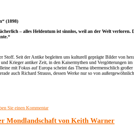
Suite“
(1915)
n“ (1898)
ächerlich – alles Heldentum ist sinnlos, weil an der Welt verloren.
nnte.“
r Stoff. Seit der Antike begleiten uns kulturell geprägte Bilder von h
n und Krieger antiker Zeit, in den Kaisermythen und Vergötterungen im 
e mit Fokus auf Europa scheint das Thema übermenschlich großer Per
 gerade auch Richard Strauss, dessen Werke nur so von außergewöhnlic
zu
iben Sie einen Kommentar
Meine
Lieblingsmusik
der Mondlandschaft von Keith Warner
70:
Richard